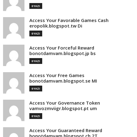
0 YAZI
Access Your Favorable Games Cash
eropolik.blogspot.tw Di
0 YAZI
Access Your Forceful Reward
bonotdamvam.blogspot.jp bs
0 YAZI
Access Your Free Games
bonotdamvam.blogspot.se MI
0 YAZI
Access Your Governance Token
vamvozmviigr.blogspot.pt um
0 YAZI
Access Your Guaranteed Reward
bonotdamvam.blogspot.ch 2T