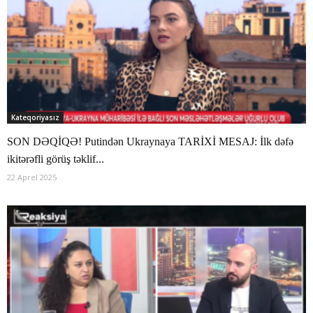
Kateqoriyasız
SON DƏQİQƏ! Putindən Ukraynaya TARİXİ MESAJ: İlk dəfə
ikitərəfli görüş təklif...
22 Aprel 2025