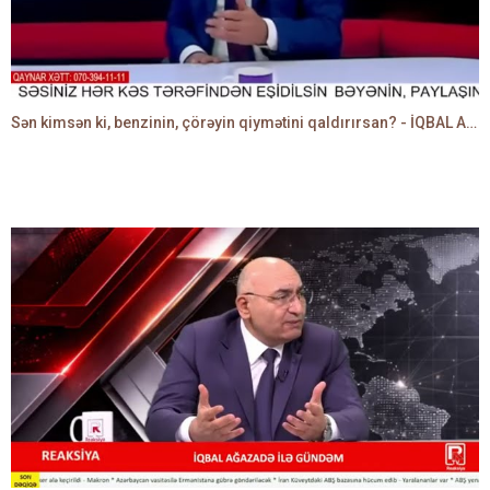
Sən kimsən ki, benzinin, çörəyin qiymətini qaldırırsan? - İQBAL AĞAZADƏ