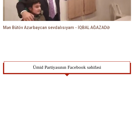
Mən Bütöv Azərbaycan sevdalısıyam - İQBAL AĞAZADƏ
Ümid Partiyasının Facebook səhifəsi