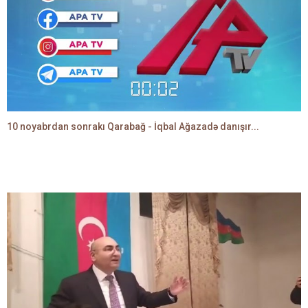
10 noyabrdan sonrakı Qarabağ - İqbal Ağazadə danışır...