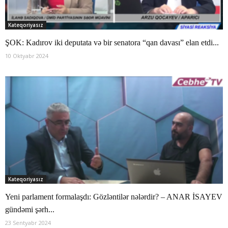
Kateqoriyasız
ŞOK: Kadırov iki deputata və bir senatora “qan davası” elan etdi...
10 Oktyabr 2024
Kateqoriyasız
Yeni parlament formalaşdı: Gözləntilər nələrdir? – ANAR İSAYEV
gündəmi şərh...
23 Sentyabr 2024