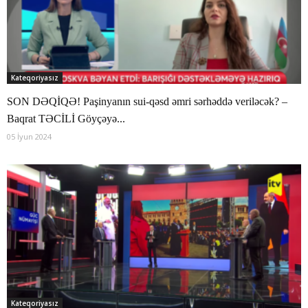
Kateqoriyasız
SON DƏQİQƏ! Paşinyanın sui-qəsd əmri sərhəddə veriləcək? –
Baqrat TƏCİLİ Göyçəyə...
05 İyun 2024
Kateqoriyasız