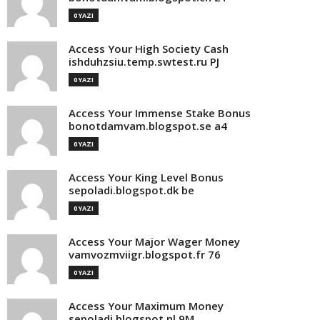
0 YAZI
Access Your High Society Cash
ishduhzsiu.temp.swtest.ru PJ
0 YAZI
Access Your Immense Stake Bonus
bonotdamvam.blogspot.se a4
0 YAZI
Access Your King Level Bonus
sepoladi.blogspot.dk be
0 YAZI
Access Your Major Wager Money
vamvozmviigr.blogspot.fr 76
0 YAZI
Access Your Maximum Money
sepoladi.blogspot.nl 9M