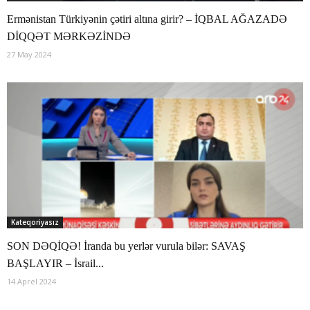
Ermənistan Türkiyənin çətiri altına girir? – İQBAL AĞAZADƏ
DİQQƏT MƏRKƏZİNDƏ
27 May 2024
Kateqoriyasız
SON DƏQİQƏ! İranda bu yerlər vurula bilər: SAVAŞ
BAŞLAYIR – İsrail...
14 Aprel 2024