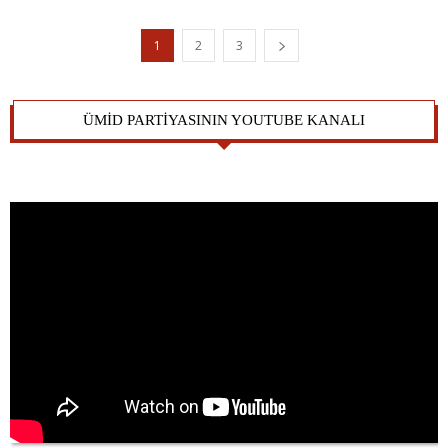
1
2
3
ÜMİD PARTİYASININ YOUTUBE KANALI