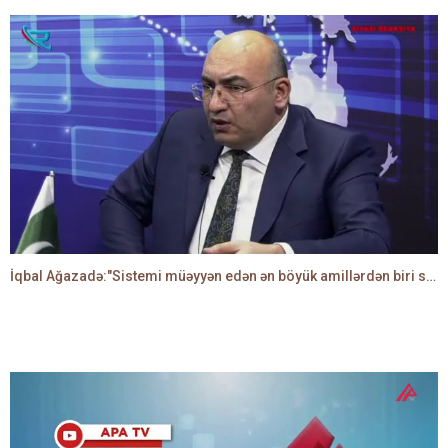
İqbal Ağazadə:"Sistemi müəyyən edən ən böyük amillərdən biri siyasi partiyalardır"