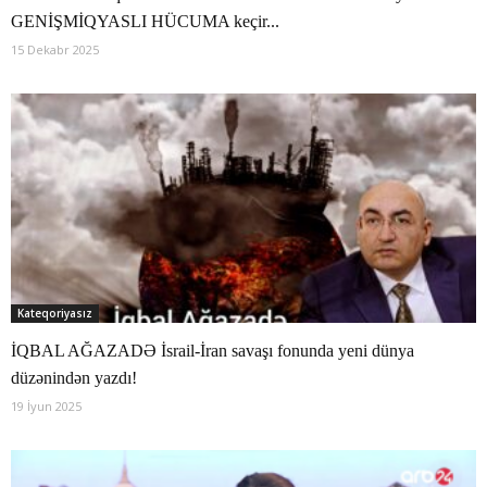
GENİŞMİQYASLI HÜCUMA keçir...
15 Dekabr 2025
Kateqoriyasız
İQBAL AĞAZADƏ İsrail-İran savaşı fonunda yeni dünya
düzənindən yazdı!
19 İyun 2025