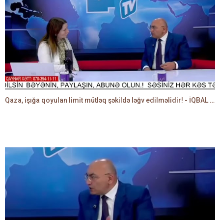
Qaza, işığa qoyulan limit mütləq şəkildə ləğv edilməlidir! - İQBAL AĞAZADƏ