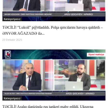
Kateqoriyasız
TƏCİLİ! “Lukoil” p@rtladıldı. Polşa qırıcılarını havaya qaldırdı –
ƏNVƏR AĞAZADƏ ilə...
23 Dekabr 2025
Kateqoriyasız
TƏCİLİ! Aralıq dənizində rus tankeri məhv edildi. Ukrayna