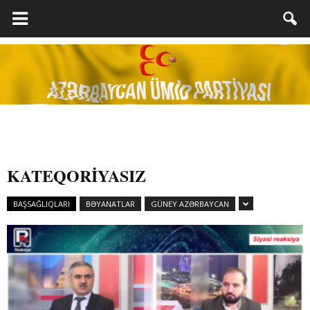
KATEQORIYASIZ
BAŞSAĞLIQLARI
BƏYANATLAR
GÜNEY AZƏRBAYCAN