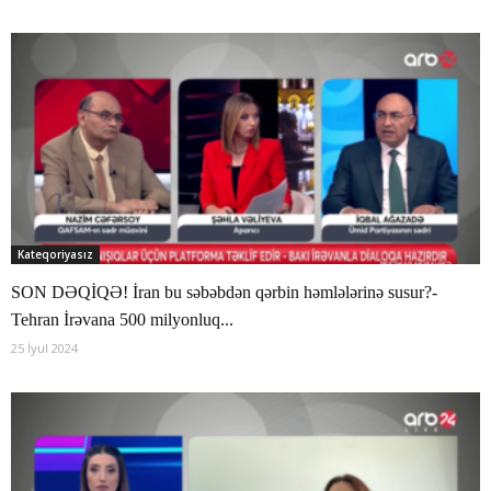
Kateqoriyasız
SON DƏQİQƏ! İran bu səbəbdən qərbin həmlələrinə susur?-
Tehran İrəvana 500 milyonluq...
25 İyul 2024