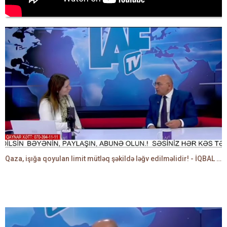
Qaza, işığa qoyulan limit mütləq şəkildə ləğv edilməlidir! - İQBAL AĞAZADƏ