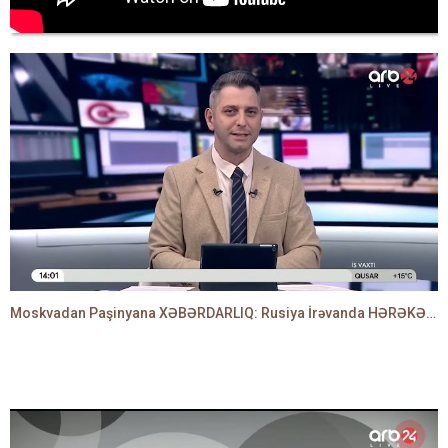
Moskvadan Paşinyana XƏBƏRDARLIQ: Rusiya İrəvanda HƏRƏKƏTƏ KEÇDİ - TAMİLLA QULAMİ danışır