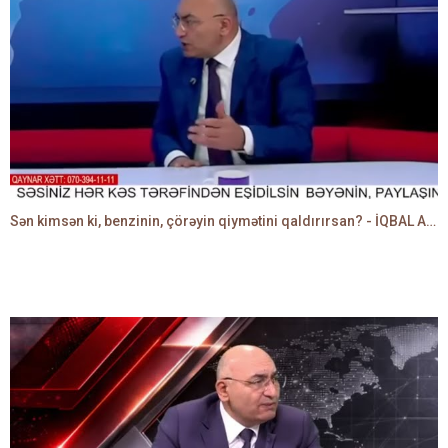
Sən kimsən ki, benzinin, çörəyin qiymətini qaldırırsan? - İQBAL AĞAZADƏ