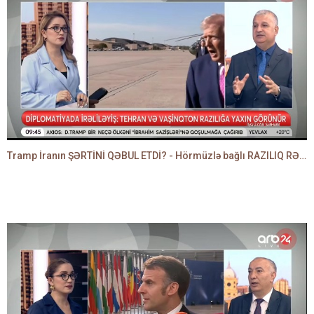
Tramp İranın ŞƏRTİNİ QƏBUL ETDİ? - Hörmüzlə bağlı RAZILIQ RƏSMƏN AÇIQLANIR -BAKİR HƏDƏNBƏYLİ danışır