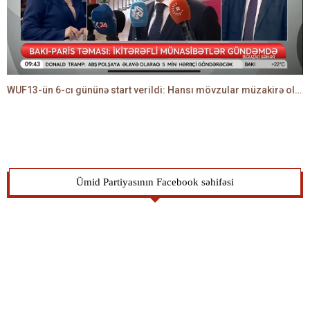
WUF13-ün 6-cı gününə start verildi: Hansı mövzular müzakirə olunacaq? -TALEH ƏLİYEV danışır
Ümid Partiyasının Facebook səhifəsi