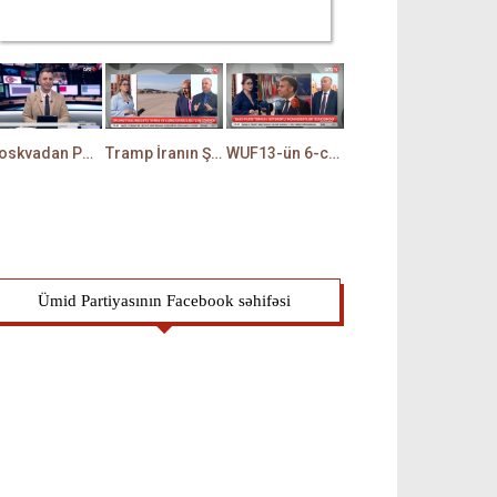
Moskvadan Paşinyana XƏBƏRDARLIQ: Rusiya İrəvanda HƏRƏKƏTƏ KEÇDİ - TAMİLLA QULAMİ danışır
Tramp İranın ŞƏRTİNİ QƏBUL ETDİ? - Hörmüzlə bağlı RAZILIQ RƏSMƏN AÇIQLANIR -BAKİR HƏDƏNBƏYLİ danışır
WUF13-ün 6-cı gününə start verildi: Hansı mövzular müzakirə olunacaq? -TALEH ƏLİYEV danışır
Ümid Partiyasının Facebook səhifəsi