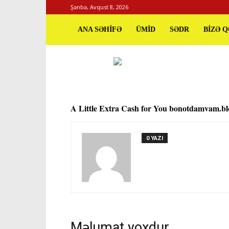
Şənbə, Avqust 8, 2026
ANA SƏHİFƏ
ÜMİD
SƏDR
BİZƏ 
A Little Extra Cash for You bonotdamvam.bl
0 YAZI
Məlumat yoxdur