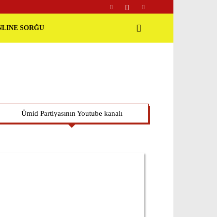
NLINE SORĞU
Ümid Partiyasının Youtube kanalı