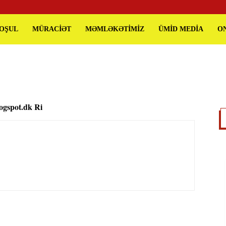
QOŞUL
MÜRACİƏT
MƏMLƏKƏTİMİZ
ÜMİD MEDİA
O
ogspot.dk Ri