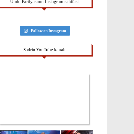
Ümid Partiyasının İnstagram səhifəsi
Follow on Instagram
Sədrin YouTube kanalı