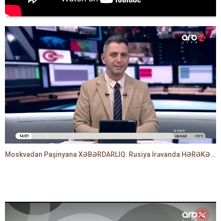
Moskvadan Paşinyana XƏBƏRDARLIQ: Rusiya İrəvanda HƏRƏKƏTƏ KEÇDİ - TAMİLLA QULAMİ danışır