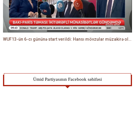
WUF13-ün 6-cı gününə start verildi: Hansı mövzular müzakirə olunacaq? -TALEH ƏLİYEV danışır
Ümid Partiyasının Facebook səhifəsi