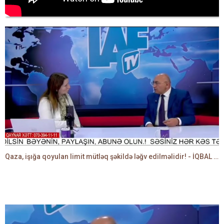
Qaza, işığa qoyulan limit mütləq şəkildə ləğv edilməlidir! - İQBAL AĞAZADƏ