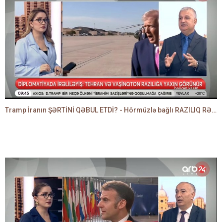
Tramp İranın ŞƏRTİNİ QƏBUL ETDİ? - Hörmüzlə bağlı RAZILIQ RƏSMƏN AÇIQLANIR -BAKİR HƏDƏNBƏYLİ danışır