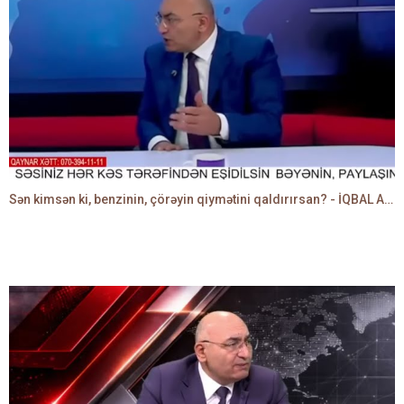
Sən kimsən ki, benzinin, çörəyin qiymətini qaldırırsan? - İQBAL AĞAZADƏ