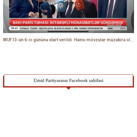
WUF13-ün 6-cı gününə start verildi: Hansı mövzular müzakirə olunacaq? -TALEH ƏLİYEV danışır
Ümid Partiyasının Facebook səhifəsi