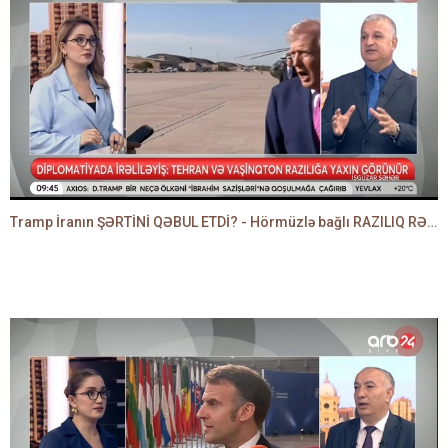
Tramp İranın ŞƏRTİNİ QƏBUL ETDİ? - Hörmüzlə bağlı RAZILIQ RƏSMƏN AÇIQLANIR -BAKİR HƏDƏNBƏYLİ danışır