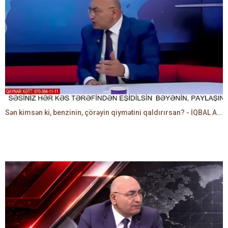
Sən kimsən ki, benzinin, çörəyin qiymətini qaldırırsan? - İQBAL AĞAZADƏ