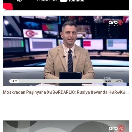
Moskvadan Paşinyana XƏBƏRDARLIQ: Rusiya İrəvanda HƏRƏKƏTƏ KEÇDİ - TAMİLLA QULAMİ danışır