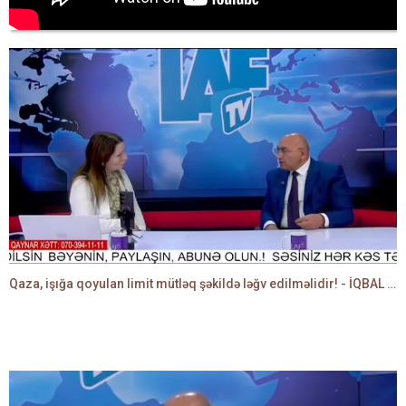
Qaza, işığa qoyulan limit mütləq şəkildə ləğv edilməlidir! - İQBAL AĞAZADƏ