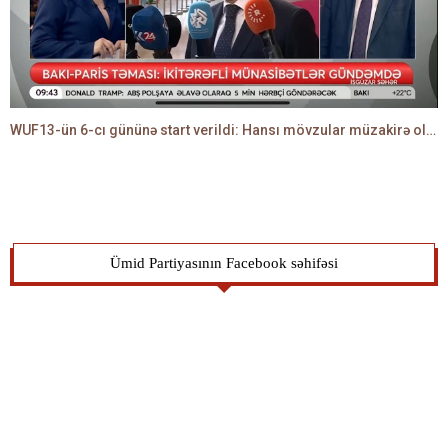
WUF13-ün 6-cı gününə start verildi: Hansı mövzular müzakirə olunacaq? -TALEH ƏLİYEV danışır
Ümid Partiyasının Facebook səhifəsi