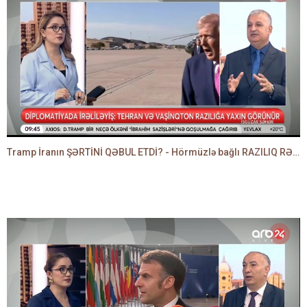
Tramp İranın ŞƏRTİNİ QƏBUL ETDİ? - Hörmüzlə bağlı RAZILIQ RƏSMƏN AÇIQLANIR -BAKİR HƏDƏNBƏYLİ danışır