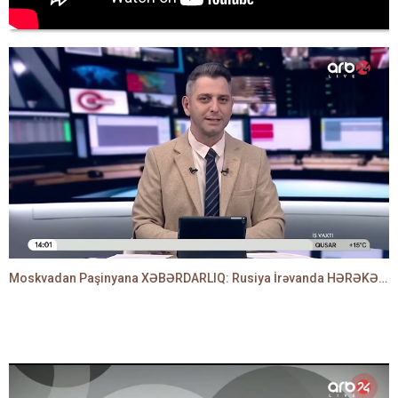
Moskvadan Paşinyana XƏBƏRDARLIQ: Rusiya İrəvanda HƏRƏKƏTƏ KEÇDİ - TAMİLLA QULAMİ danışır