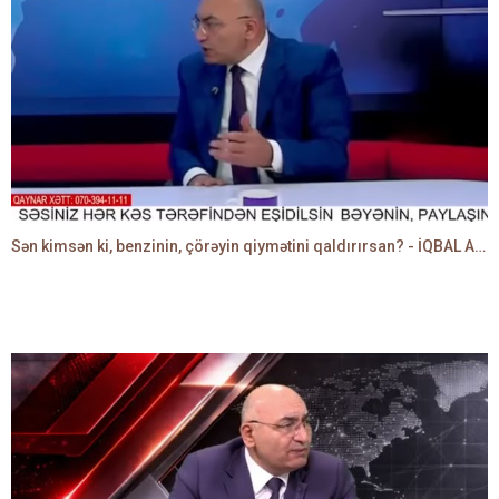
Sən kimsən ki, benzinin, çörəyin qiymətini qaldırırsan? - İQBAL AĞAZADƏ