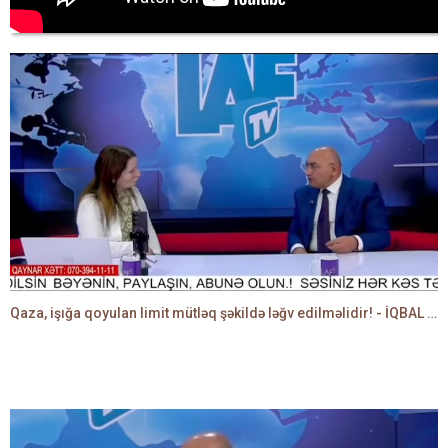
Qaza, işığa qoyulan limit mütləq şəkildə ləğv edilməlidir! - İQBAL AĞAZADƏ