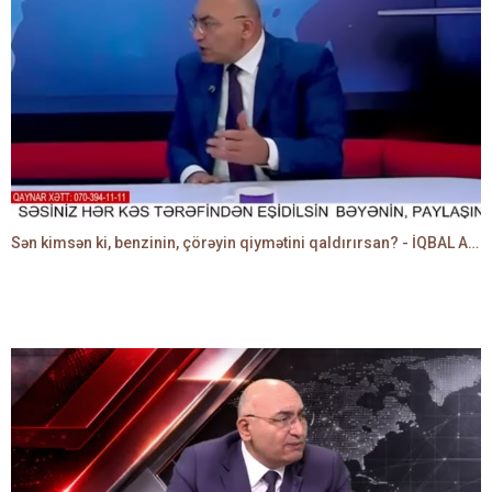
Sən kimsən ki, benzinin, çörəyin qiymətini qaldırırsan? - İQBAL AĞAZADƏ