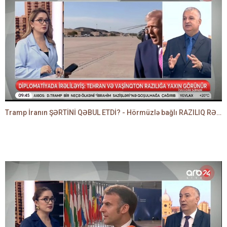
Tramp İranın ŞƏRTİNİ QƏBUL ETDİ? - Hörmüzlə bağlı RAZILIQ RƏSMƏN AÇIQLANIR -BAKİR HƏDƏNBƏYLİ danışır