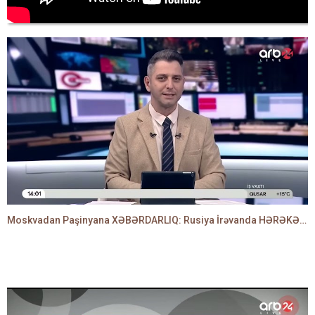
Moskvadan Paşinyana XƏBƏRDARLIQ: Rusiya İrəvanda HƏRƏKƏTƏ KEÇDİ - TAMİLLA QULAMİ danışır