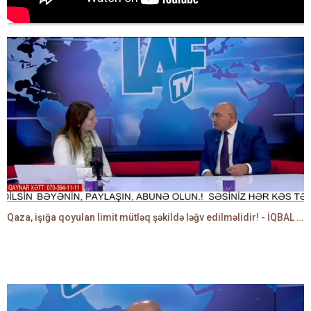
Qaza, işığa qoyulan limit mütləq şəkildə ləğv edilməlidir! - İQBAL AĞAZADƏ