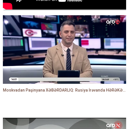
Moskvadan Paşinyana XƏBƏRDARLIQ: Rusiya İrəvanda HƏRƏKƏTƏ KEÇDİ - TAMİLLA QULAMİ danışır