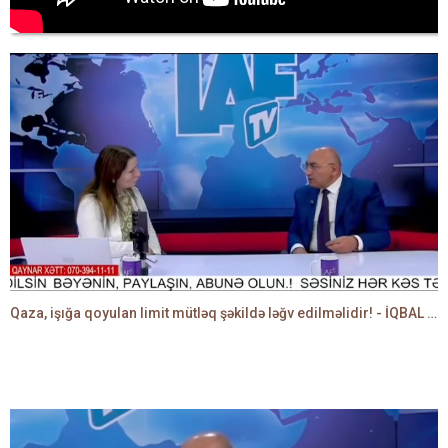
Qaza, işığa qoyulan limit mütləq şəkildə ləğv edilməlidir! - İQBAL AĞAZADƏ