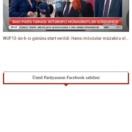
WUF13-ün 6-cı gününə start verildi: Hansı mövzular müzakirə olunacaq? -TALEH ƏLİYEV danışır
Ümid Partiyasının Facebook səhifəsi