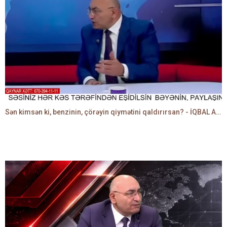
Sən kimsən ki, benzinin, çörəyin qiymətini qaldırırsan? - İQBAL AĞAZADƏ