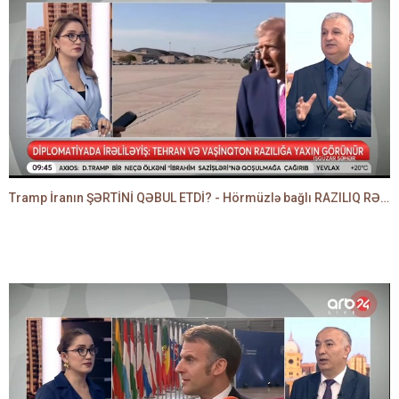
Tramp İranın ŞƏRTİNİ QƏBUL ETDİ? - Hörmüzlə bağlı RAZILIQ RƏSMƏN AÇIQLANIR -BAKİR HƏDƏNBƏYLİ danışır