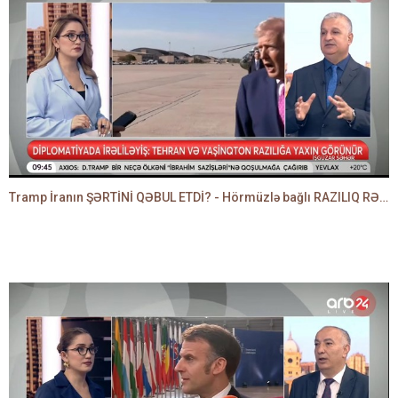
Tramp İranın ŞƏRTİNİ QƏBUL ETDİ? - Hörmüzlə bağlı RAZILIQ RƏSMƏN AÇIQLANIR -BAKİR HƏDƏNBƏYLİ danışır