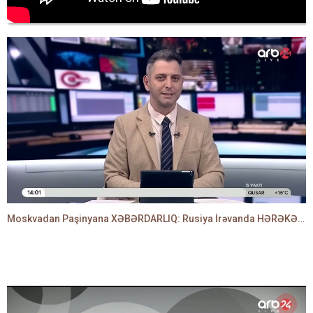
Moskvadan Paşinyana XƏBƏRDARLIQ: Rusiya İrəvanda HƏRƏKƏTƏ KEÇDİ - TAMİLLA QULAMİ danışır