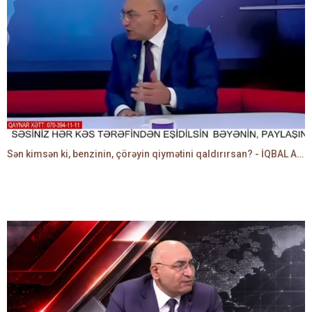
Sən kimsən ki, benzinin, çörəyin qiymətini qaldırırsan? - İQBAL AĞAZADƏ