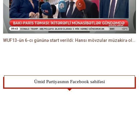
WUF13-ün 6-cı gününə start verildi: Hansı mövzular müzakirə olunacaq? -TALEH ƏLİYEV danışır
Ümid Partiyasının Facebook səhifəsi