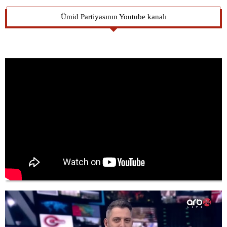
Ümid Partiyasının Youtube kanalı