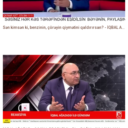
Sən kimsən ki, benzinin, çörəyin qiymətini qaldırırsan? - İQBAL AĞAZADƏ