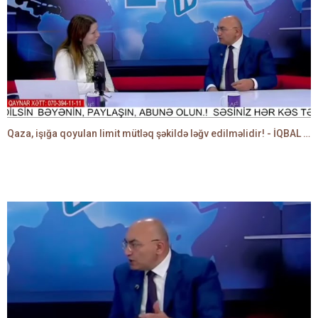
Qaza, işığa qoyulan limit mütləq şəkildə ləğv edilməlidir! - İQBAL AĞAZADƏ