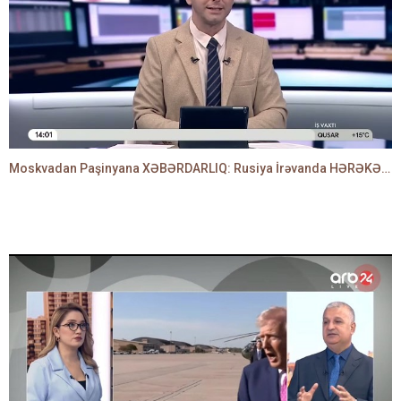
Moskvadan Paşinyana XƏBƏRDARLIQ: Rusiya İrəvanda HƏRƏKƏTƏ KEÇDİ - TAMİLLA QULAMİ danışır