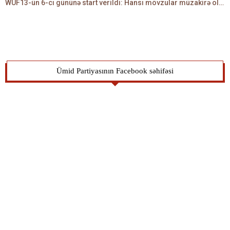
WUF13-ün 6-cı gününə start verildi: Hansı mövzular müzakirə olunacaq? -TALEH ƏLİYEV danışır
Ümid Partiyasının Facebook səhifəsi