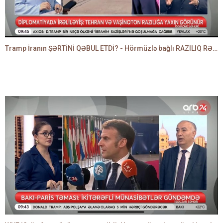
Tramp İranın ŞƏRTİNİ QƏBUL ETDİ? - Hörmüzlə bağlı RAZILIQ RƏSMƏN AÇIQLANIR -BAKİR HƏDƏNBƏYLİ danışır