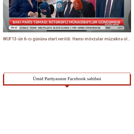
WUF13-ün 6-cı gününə start verildi: Hansı mövzular müzakirə olunacaq? -TALEH ƏLİYEV danışır
Ümid Partiyasının Facebook səhifəsi