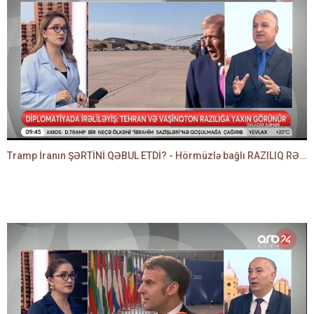
Tramp İranın ŞƏRTİNİ QƏBUL ETDİ? - Hörmüzlə bağlı RAZILIQ RƏSMƏN AÇIQLANIR -BAKİR HƏDƏNBƏYLİ danışır