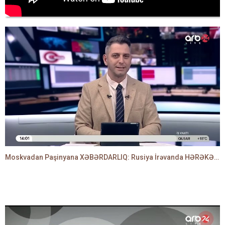
Moskvadan Paşinyana XƏBƏRDARLIQ: Rusiya İrəvanda HƏRƏKƏTƏ KEÇDİ - TAMİLLA QULAMİ danışır