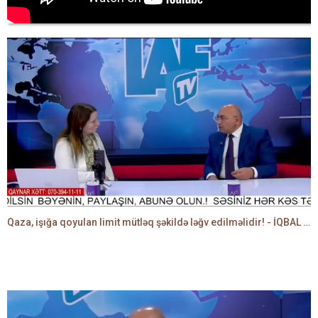
Qaza, işığa qoyulan limit mütləq şəkildə ləğv edilməlidir! - İQBAL AĞAZADƏ