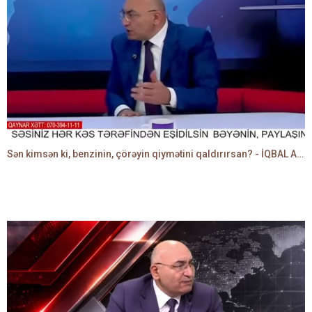
Sən kimsən ki, benzinin, çörəyin qiymətini qaldırırsan? - İQBAL AĞAZADƏ