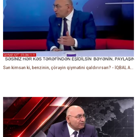
Sən kimsən ki, benzinin, çörəyin qiymətini qaldırırsan? - İQBAL AĞAZADƏ