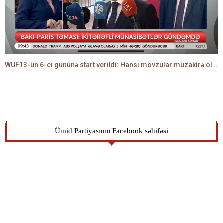
WUF13-ün 6-cı gününə start verildi: Hansı mövzular müzakirə olunacaq? -TALEH ƏLİYEV danışır
Ümid Partiyasının Facebook səhifəsi