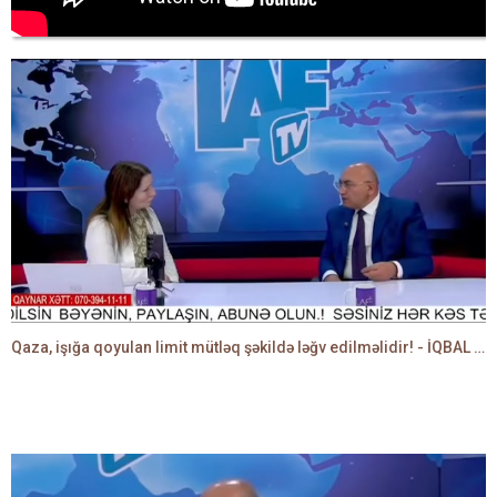
Qaza, işığa qoyulan limit mütləq şəkildə ləğv edilməlidir! - İQBAL AĞAZADƏ