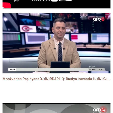
Moskvadan Paşinyana XƏBƏRDARLIQ: Rusiya İrəvanda HƏRƏKƏTƏ KEÇDİ - TAMİLLA QULAMİ danışır