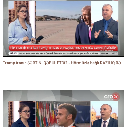
Tramp İranın ŞƏRTİNİ QƏBUL ETDİ? - Hörmüzlə bağlı RAZILIQ RƏSMƏN AÇIQLANIR -BAKİR HƏDƏNBƏYLİ danışır