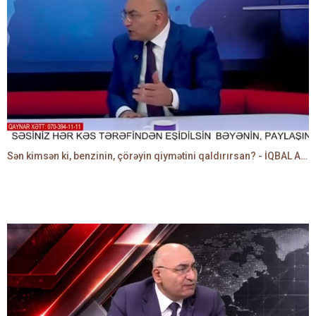
Sən kimsən ki, benzinin, çörəyin qiymətini qaldırırsan? - İQBAL AĞAZADƏ