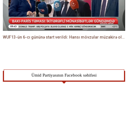
WUF13-ün 6-cı gününə start verildi: Hansı mövzular müzakirə olunacaq? -TALEH ƏLİYEV danışır
Ümid Partiyasının Facebook səhifəsi