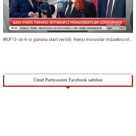
WUF13-ün 6-cı gününə start verildi: Hansı mövzular müzakirə olunacaq? -TALEH ƏLİYEV danışır
Ümid Partiyasının Facebook səhifəsi