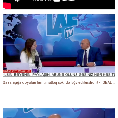
Qaza, işığa qoyulan limit mütləq şəkildə ləğv edilməlidir! - İQBAL AĞAZADƏ