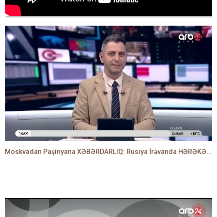
Moskvadan Paşinyana XƏBƏRDARLIQ: Rusiya İrəvanda HƏRƏKƏTƏ KEÇDİ - TAMİLLA QULAMİ danışır