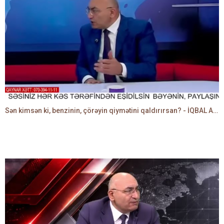
Sən kimsən ki, benzinin, çörəyin qiymətini qaldırırsan? - İQBAL AĞAZADƏ