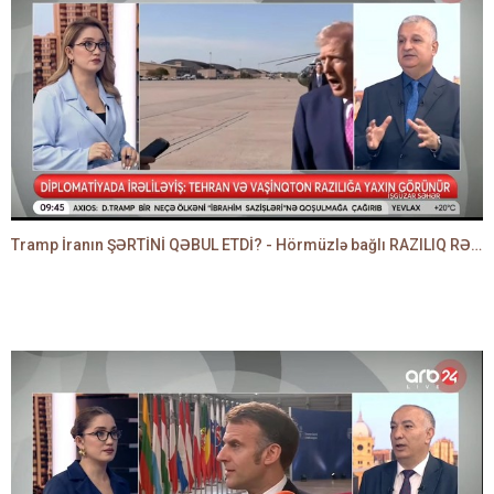
Tramp İranın ŞƏRTİNİ QƏBUL ETDİ? - Hörmüzlə bağlı RAZILIQ RƏSMƏN AÇIQLANIR -BAKİR HƏDƏNBƏYLİ danışır