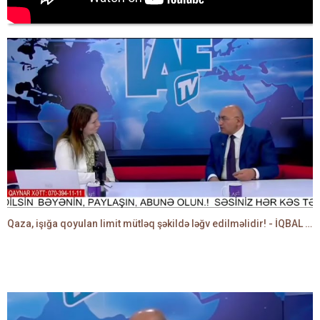
Qaza, işığa qoyulan limit mütləq şəkildə ləğv edilməlidir! - İQBAL AĞAZADƏ