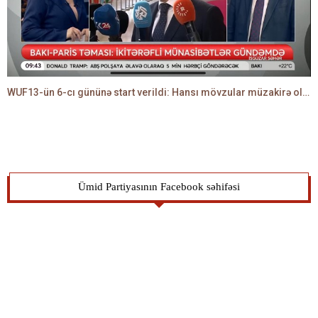
WUF13-ün 6-cı gününə start verildi: Hansı mövzular müzakirə olunacaq? -TALEH ƏLİYEV danışır
Ümid Partiyasının Facebook səhifəsi