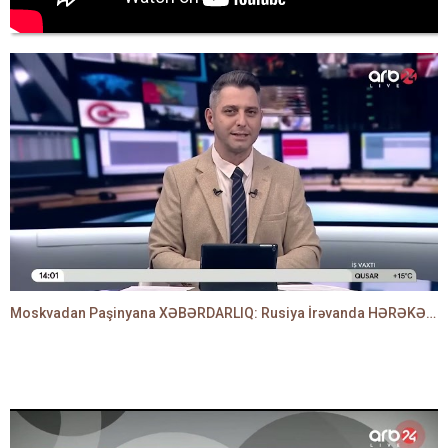
Moskvadan Paşinyana XƏBƏRDARLIQ: Rusiya İrəvanda HƏRƏKƏTƏ KEÇDİ - TAMİLLA QULAMİ danışır