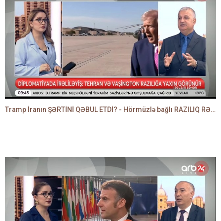
Tramp İranın ŞƏRTİNİ QƏBUL ETDİ? - Hörmüzlə bağlı RAZILIQ RƏSMƏN AÇIQLANIR -BAKİR HƏDƏNBƏYLİ danışır