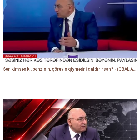
Sən kimsən ki, benzinin, çörəyin qiymətini qaldırırsan? - İQBAL AĞAZADƏ