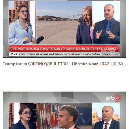
Tramp İranın ŞƏRTİNİ QƏBUL ETDİ? - Hörmüzlə bağlı RAZILIQ RƏSMƏN AÇIQLANIR -BAKİR HƏDƏNBƏYLİ danışır