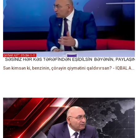
Sən kimsən ki, benzinin, çörəyin qiymətini qaldırırsan? - İQBAL AĞAZADƏ