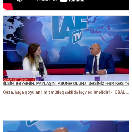
Qaza, işığa qoyulan limit mütləq şəkildə ləğv edilməlidir! - İQBAL AĞAZADƏ