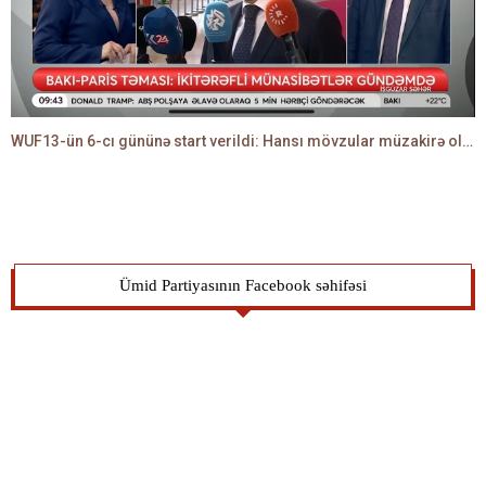
WUF13-ün 6-cı gününə start verildi: Hansı mövzular müzakirə olunacaq? -TALEH ƏLİYEV danışır
Ümid Partiyasının Facebook səhifəsi