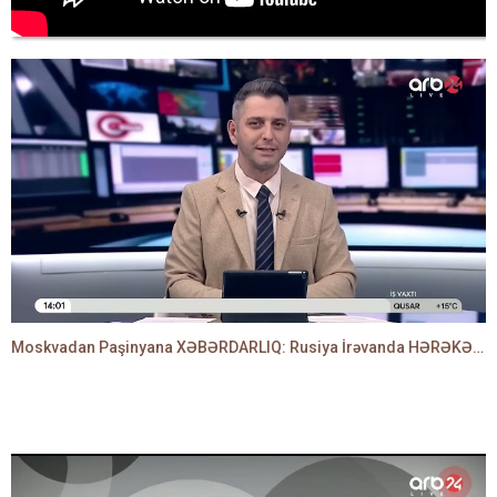
Moskvadan Paşinyana XƏBƏRDARLIQ: Rusiya İrəvanda HƏRƏKƏTƏ KEÇDİ - TAMİLLA QULAMİ danışır