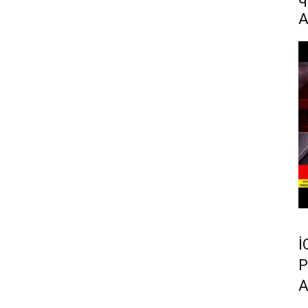
İ
P
A