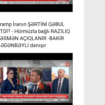
ramp İranın ŞƏRTİNİ QƏBUL
TDİ? - Hörmüzlə bağlı RAZILIQ
ƏSMƏN AÇIQLANIR -BAKİR
ƏDƏNBƏYLİ danışır