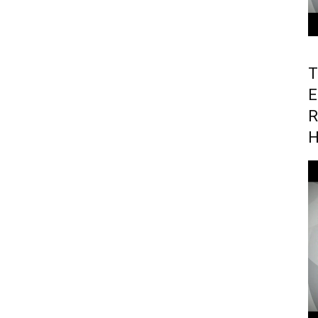
T
E
R
H