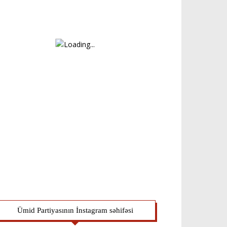
Ümid Partiyasının İnstagram səhifəsi