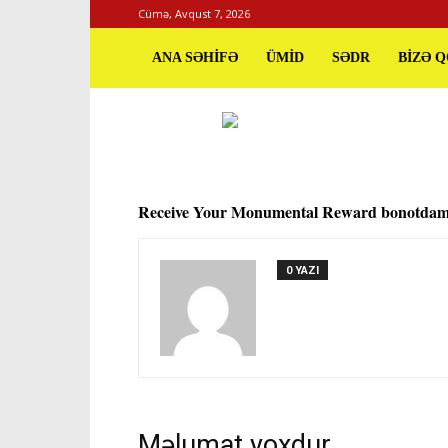
Cümə, Avqust 7, 2026
ANA SƏHİFƏ
ÜMİD
SƏDR
BİZƏ 
Receive Your Monumental Reward bonotdam
0 YAZI
Məlumat yoxdur