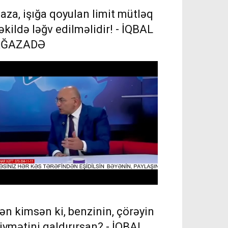
aza, işığa qoyulan limit mütləq
əkildə ləğv edilməlidir! - İQBAL
AĞAZADƏ
ən kimsən ki, benzinin, çörəyin
iymətini qaldırırsan? - İQBAL