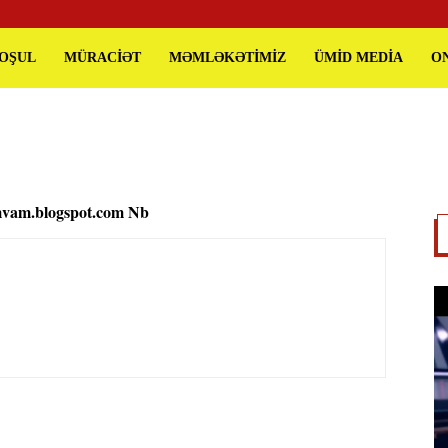
QOŞUL
MÜRACİƏT
MƏMLƏKƏTİMİZ
ÜMİD MEDİA
O
vam.blogspot.com Nb