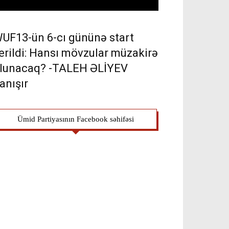
UF13-ün 6-cı gününə start
erildi: Hansı mövzular müzakirə
lunacaq? -TALEH ƏLİYEV
anışır
Ümid Partiyasının Facebook səhifəsi