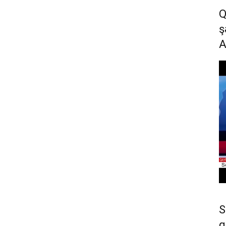
Q
ş
S
q