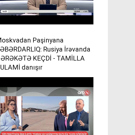
oskvadan Paşinyana
ƏBƏRDARLIQ: Rusiya İrəvanda
ƏRƏKƏTƏ KEÇDİ - TAMİLLA
ULAMİ danışır