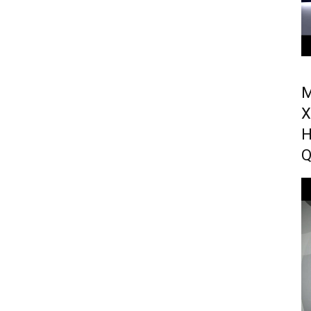
M
X
H
Q