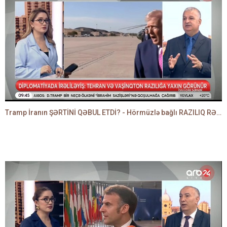
Tramp İranın ŞƏRTİNİ QƏBUL ETDİ? - Hörmüzlə bağlı RAZILIQ RƏSMƏN AÇIQLANIR -BAKİR HƏDƏNBƏYLİ danışır