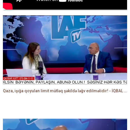
Qaza, işığa qoyulan limit mütləq şəkildə ləğv edilməlidir! - İQBAL AĞAZADƏ