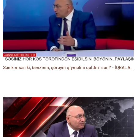
Sən kimsən ki, benzinin, çörəyin qiymətini qaldırırsan? - İQBAL AĞAZADƏ