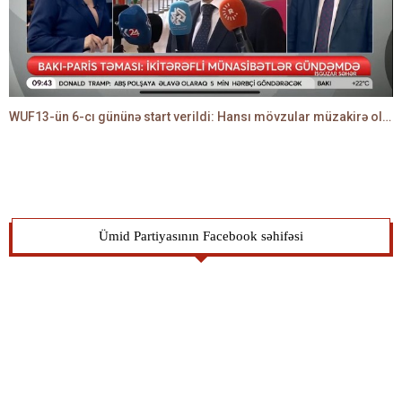
WUF13-ün 6-cı gününə start verildi: Hansı mövzular müzakirə olunacaq? -TALEH ƏLİYEV danışır
Ümid Partiyasının Facebook səhifəsi