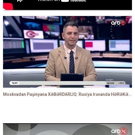
Moskvadan Paşinyana XƏBƏRDARLIQ: Rusiya İrəvanda HƏRƏKƏTƏ KEÇDİ - TAMİLLA QULAMİ danışır