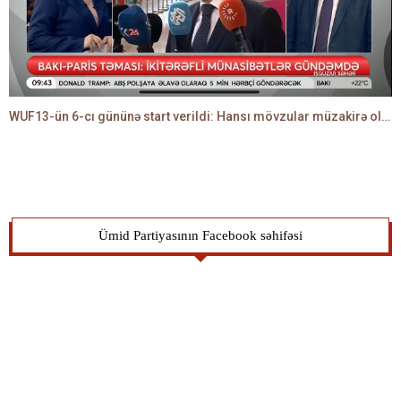
WUF13-ün 6-cı gününə start verildi: Hansı mövzular müzakirə olunacaq? -TALEH ƏLİYEV danışır
Ümid Partiyasının Facebook səhifəsi