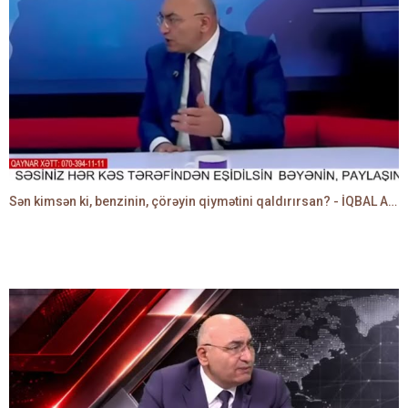
Sən kimsən ki, benzinin, çörəyin qiymətini qaldırırsan? - İQBAL AĞAZADƏ