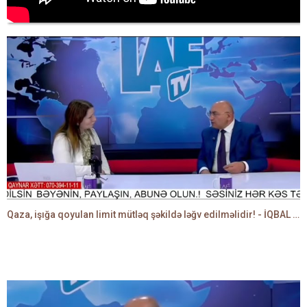
Qaza, işığa qoyulan limit mütləq şəkildə ləğv edilməlidir! - İQBAL AĞAZADƏ