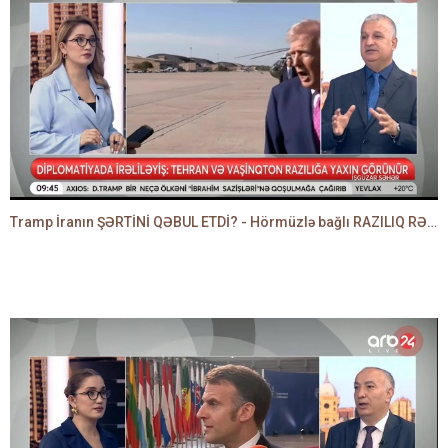
Tramp İranın ŞƏRTİNİ QƏBUL ETDİ? - Hörmüzlə bağlı RAZILIQ RƏSMƏN AÇIQLANIR -BAKİR HƏDƏNBƏYLİ danışır