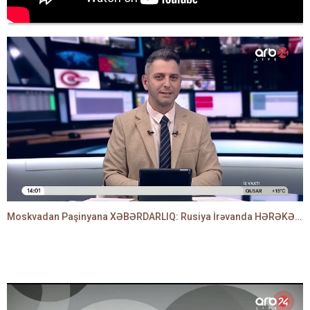
Moskvadan Paşinyana XƏBƏRDARLIQ: Rusiya İrəvanda HƏRƏKƏTƏ KEÇDİ - TAMİLLA QULAMİ danışır