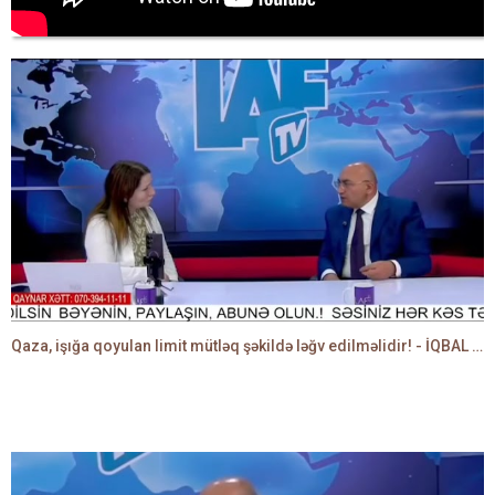
Qaza, işığa qoyulan limit mütləq şəkildə ləğv edilməlidir! - İQBAL AĞAZADƏ