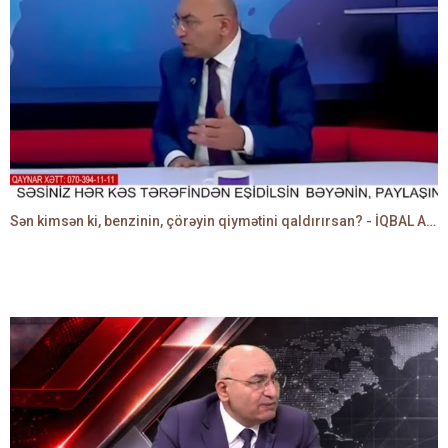
Sən kimsən ki, benzinin, çörəyin qiymətini qaldırırsan? - İQBAL AĞAZADƏ