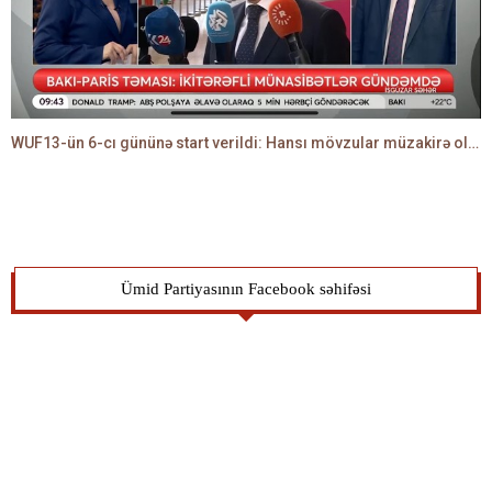
WUF13-ün 6-cı gününə start verildi: Hansı mövzular müzakirə olunacaq? -TALEH ƏLİYEV danışır
Ümid Partiyasının Facebook səhifəsi