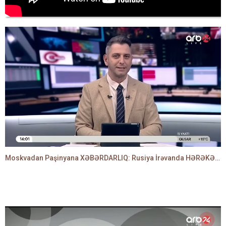
Moskvadan Paşinyana XƏBƏRDARLIQ: Rusiya İrəvanda HƏRƏKƏTƏ KEÇDİ - TAMİLLA QULAMİ danışır