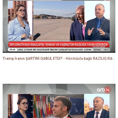
Tramp İranın ŞƏRTİNİ QƏBUL ETDİ? - Hörmüzlə bağlı RAZILIQ RƏSMƏN AÇIQLANIR -BAKİR HƏDƏNBƏYLİ danışır