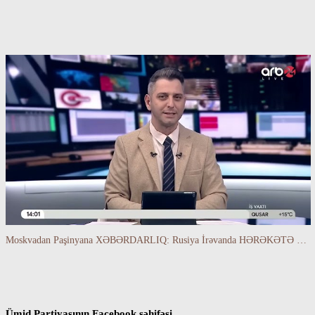
Moskvadan Paşinyana XƏBƏRDARLIQ: Rusiya İrəvanda HƏRƏKƏTƏ KEÇDİ - TAMİLLA QULAMİ danışır
Ümid Partiyasının Facebook səhifəsi