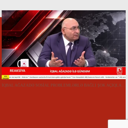
İQBAL AĞAZADƏ SOSİAL PROBLEMLƏRLƏ BAĞLI ŞOK AÇIQLAMALAR VERDİ