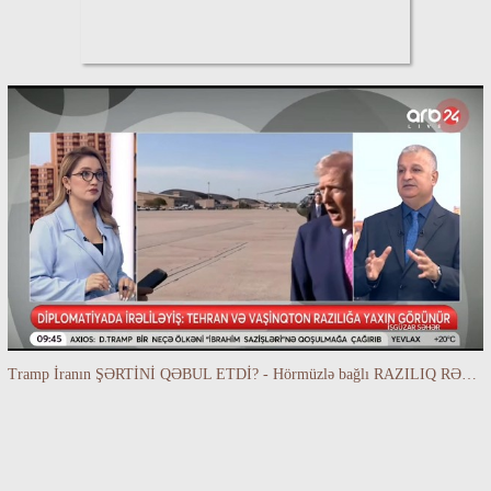
Tramp İranın ŞƏRTİNİ QƏBUL ETDİ? - Hörmüzlə bağlı RAZILIQ RƏSMƏN AÇIQLANIR -BAKİR HƏDƏNBƏYLİ danışır