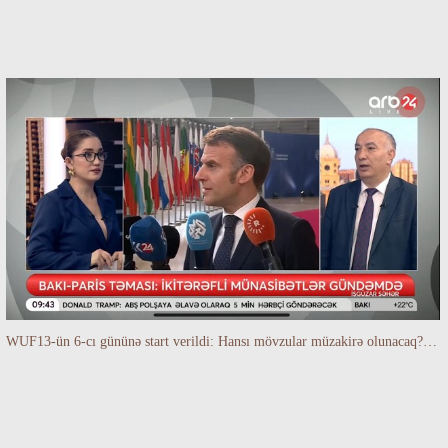
WUF13-ün 6-cı gününə start verildi: Hansı mövzular müzakirə olunacaq? -TALEH ƏLİYEV danışır