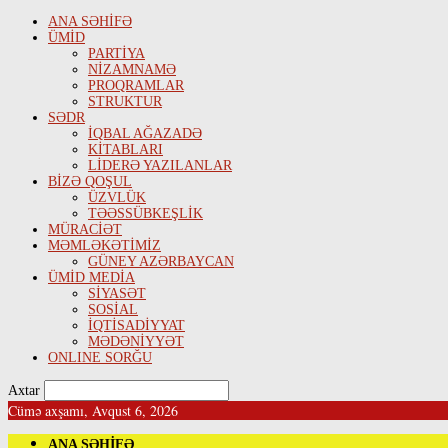
ANA SƏHİFƏ
ÜMİD
PARTİYA
NİZAMNAMƏ
PROQRAMLAR
STRUKTUR
SƏDR
İQBAL AĞAZADƏ
KİTABLARI
LİDERƏ YAZILANLAR
BİZƏ QOŞUL
ÜZVLÜK
TƏƏSSÜBKEŞLİK
MÜRACİƏT
MƏMLƏKƏTİMİZ
GÜNEY AZƏRBAYCAN
ÜMİD MEDİA
SİYASƏT
SOSİAL
İQTİSADİYYAT
MƏDƏNİYYƏT
ONLINE SORĞU
Axtar
Cümə axşamı, Avqust 6, 2026
ANA SƏHİFƏ