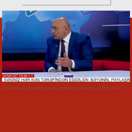
Sən kimsən ki, benzinin, çörəyin qiymətini qaldırırsan? - İQBAL AĞAZADƏ