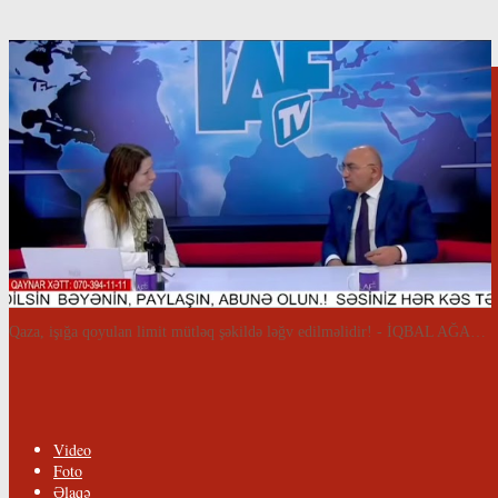
Qaza, işığa qoyulan limit mütləq şəkildə ləğv edilməlidir! - İQBAL AĞAZADƏ
Video
Foto
Əlaqə