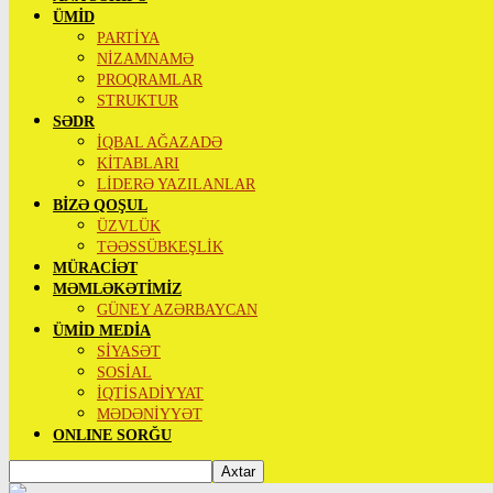
ÜMİD
PARTİYA
NİZAMNAMƏ
PROQRAMLAR
STRUKTUR
SƏDR
İQBAL AĞAZADƏ
KİTABLARI
LİDERƏ YAZILANLAR
BİZƏ QOŞUL
ÜZVLÜK
TƏƏSSÜBKEŞLİK
MÜRACİƏT
MƏMLƏKƏTİMİZ
GÜNEY AZƏRBAYCAN
ÜMİD MEDİA
SİYASƏT
SOSİAL
İQTİSADİYYAT
MƏDƏNİYYƏT
ONLINE SORĞU