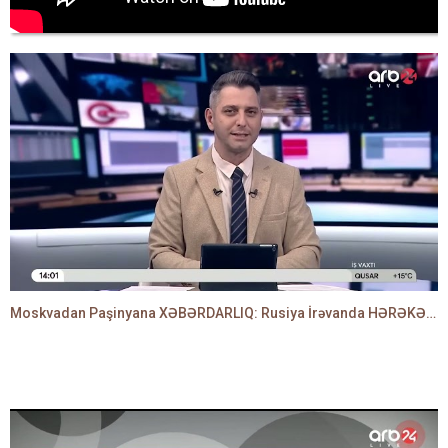
Moskvadan Paşinyana XƏBƏRDARLIQ: Rusiya İrəvanda HƏRƏKƏTƏ KEÇDİ - TAMİLLA QULAMİ danışır