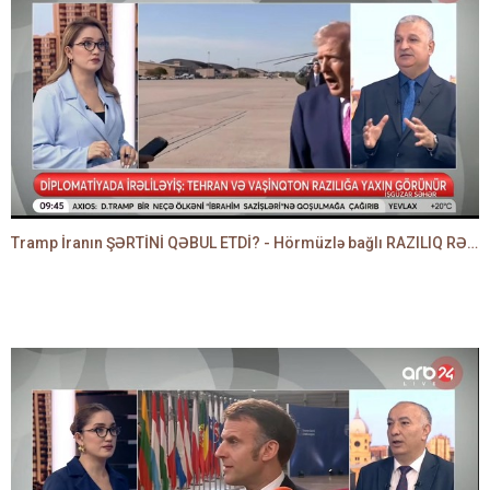
Tramp İranın ŞƏRTİNİ QƏBUL ETDİ? - Hörmüzlə bağlı RAZILIQ RƏSMƏN AÇIQLANIR -BAKİR HƏDƏNBƏYLİ danışır