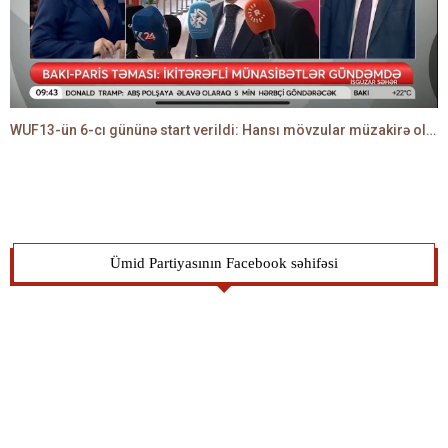
WUF13-ün 6-cı gününə start verildi: Hansı mövzular müzakirə olunacaq? -TALEH ƏLİYEV danışır
Ümid Partiyasının Facebook səhifəsi