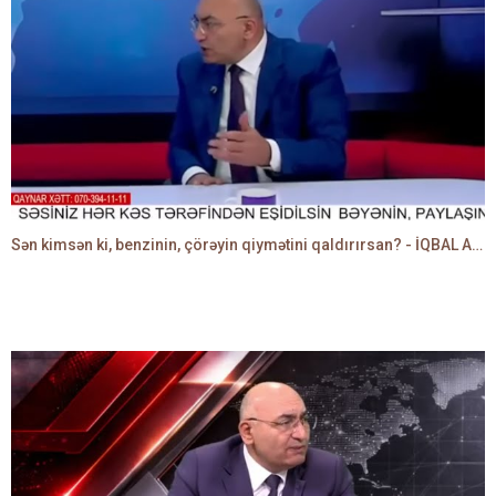
Sən kimsən ki, benzinin, çörəyin qiymətini qaldırırsan? - İQBAL AĞAZADƏ