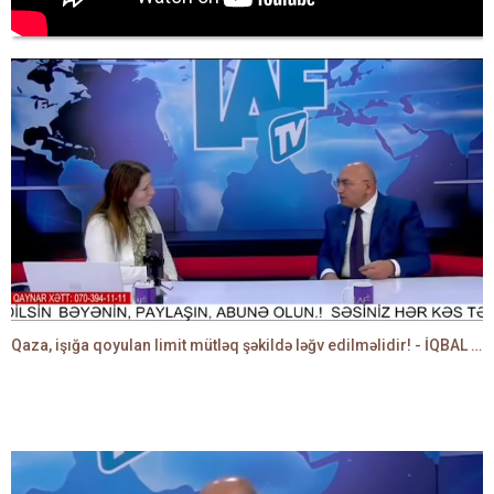
Qaza, işığa qoyulan limit mütləq şəkildə ləğv edilməlidir! - İQBAL AĞAZADƏ