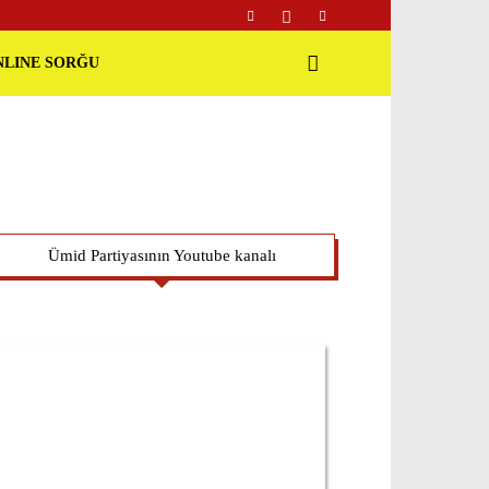
NLINE SORĞU
Ümid Partiyasının Youtube kanalı