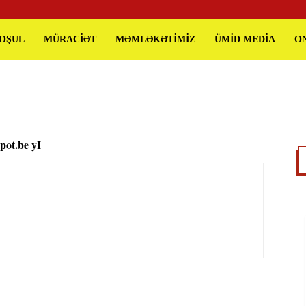
QOŞUL
MÜRACİƏT
MƏMLƏKƏTİMİZ
ÜMİD MEDİA
O
pot.be yI