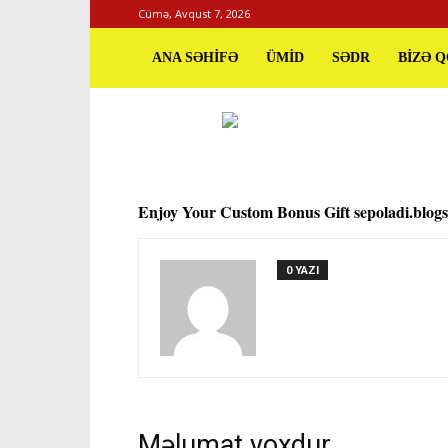
Cümə, Avqust 7, 2026
ANA SƏHİFƏ
ÜMİD
SƏDR
BİZƏ 
Enjoy Your Custom Bonus Gift sepoladi.blogs
0 YAZI
Məlumat yoxdur