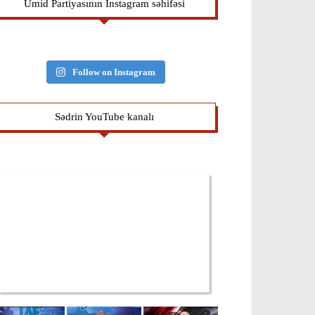
Ümid Partiyasının İnstagram səhifəsi
Follow on Instagram
Sədrin YouTube kanalı