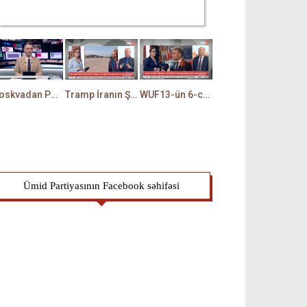
Moskvadan Paşinyana XƏBƏRDARLIQ: Rusiya İrəvanda HƏRƏKƏTƏ KEÇDİ - TAMİLLA QULAMİ danışır
Tramp İranın ŞƏRTİNİ QƏBUL ETDİ? - Hörmüzlə bağlı RAZILIQ RƏSMƏN AÇIQLANIR -BAKİR HƏDƏNBƏYLİ danışır
WUF13-ün 6-cı gününə start verildi: Hansı mövzular müzakirə olunacaq? -TALEH ƏLİYEV danışır
Ümid Partiyasının Facebook səhifəsi