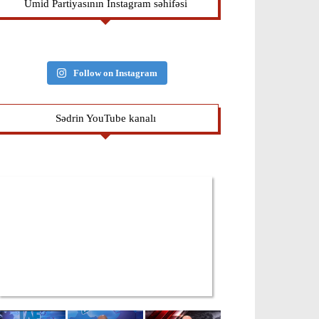
Ümid Partiyasının İnstagram səhifəsi
Follow on Instagram
Sədrin YouTube kanalı