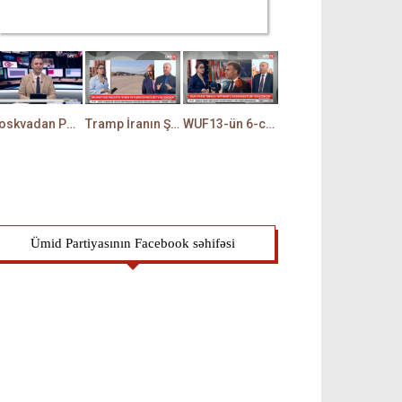
Moskvadan Paşinyana XƏBƏRDARLIQ: Rusiya İrəvanda HƏRƏKƏTƏ KEÇDİ - TAMİLLA QULAMİ danışır
Tramp İranın ŞƏRTİNİ QƏBUL ETDİ? - Hörmüzlə bağlı RAZILIQ RƏSMƏN AÇIQLANIR -BAKİR HƏDƏNBƏYLİ danışır
WUF13-ün 6-cı gününə start verildi: Hansı mövzular müzakirə olunacaq? -TALEH ƏLİYEV danışır
Ümid Partiyasının Facebook səhifəsi