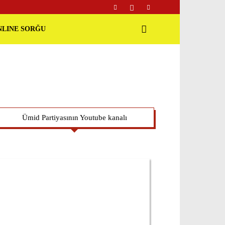
NLINE SORĞU
Ümid Partiyasının Youtube kanalı