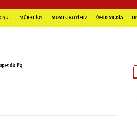
QOŞUL
MÜRACİƏT
MƏMLƏKƏTİMİZ
ÜMİD MEDİA
O
spot.dk Fg