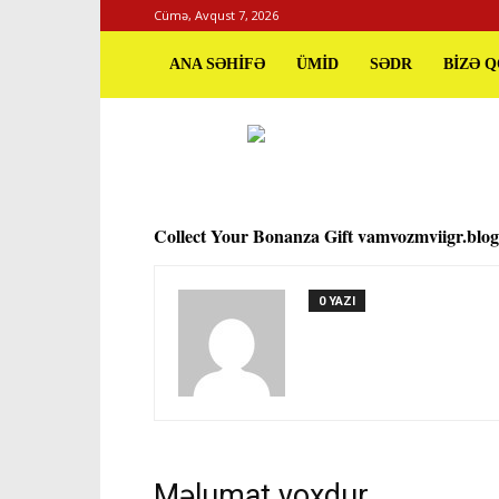
Cümə, Avqust 7, 2026
ANA SƏHİFƏ
ÜMİD
SƏDR
BİZƏ 
Collect Your Bonanza Gift vamvozmviigr.blog
0 YAZI
Məlumat yoxdur