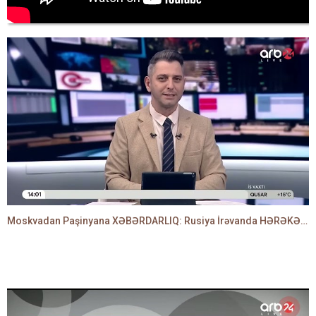
Moskvadan Paşinyana XƏBƏRDARLIQ: Rusiya İrəvanda HƏRƏKƏTƏ KEÇDİ - TAMİLLA QULAMİ danışır