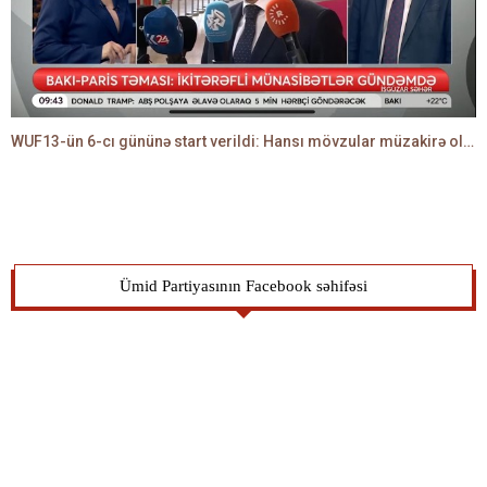
WUF13-ün 6-cı gününə start verildi: Hansı mövzular müzakirə olunacaq? -TALEH ƏLİYEV danışır
Ümid Partiyasının Facebook səhifəsi