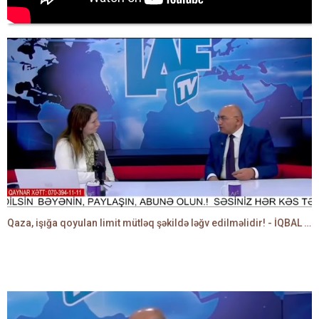
Qaza, işığa qoyulan limit mütləq şəkildə ləğv edilməlidir! - İQBAL AĞAZADƏ