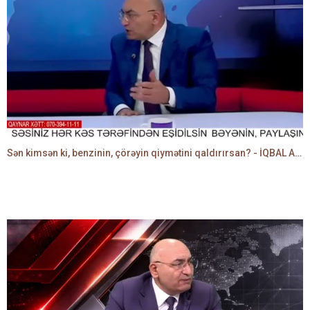
Sən kimsən ki, benzinin, çörəyin qiymətini qaldırırsan? - İQBAL AĞAZADƏ