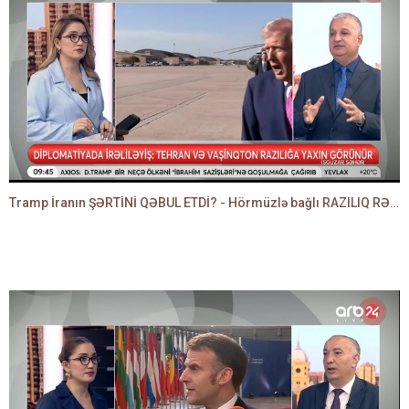
Tramp İranın ŞƏRTİNİ QƏBUL ETDİ? - Hörmüzlə bağlı RAZILIQ RƏSMƏN AÇIQLANIR -BAKİR HƏDƏNBƏYLİ danışır