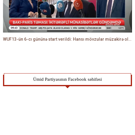
WUF13-ün 6-cı gününə start verildi: Hansı mövzular müzakirə olunacaq? -TALEH ƏLİYEV danışır
Ümid Partiyasının Facebook səhifəsi