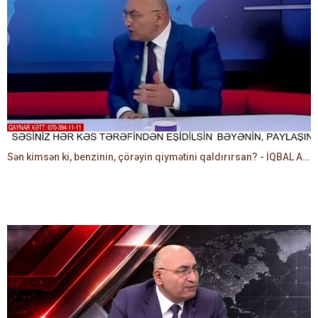
Sən kimsən ki, benzinin, çörəyin qiymətini qaldırırsan? - İQBAL AĞAZADƏ