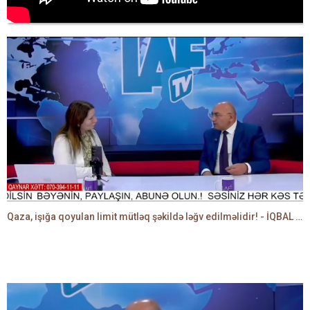
Qaza, işığa qoyulan limit mütləq şəkildə ləğv edilməlidir! - İQBAL AĞAZADƏ