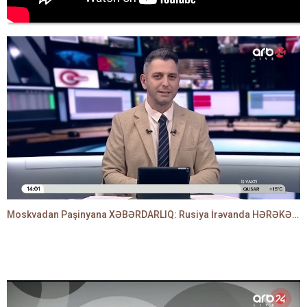
Moskvadan Paşinyana XƏBƏRDARLIQ: Rusiya İrəvanda HƏRƏKƏTƏ KEÇDİ - TAMİLLA QULAMİ danışır