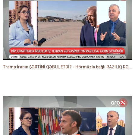
Tramp İranın ŞƏRTİNİ QƏBUL ETDİ? - Hörmüzlə bağlı RAZILIQ RƏSMƏN AÇIQLANIR -BAKİR HƏDƏNBƏYLİ danışır