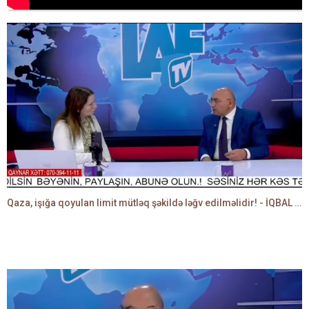
Qaza, işığa qoyulan limit mütləq şəkildə ləğv edilməlidir! - İQBAL AĞAZADƏ