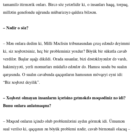
tamamilə itirmərik onları. Bircə söz yetərlidir ki, o insanları haqq, torpaq,
millətin genefondu uğrunda mübarizəyə qaldıra biləsən.
– Nədir o söz?
– Mən onlara dedim ki, Milli Məclisin tribunasından çıxış edəndə deyimmi
ki, siz xoşbəxtsiniz, heç bir probleminiz yoxdur? Böyük bir sükutla cavab
verdilər. Başlar aşağı dikildi. Orada susanlar, bizi dəstəkləyənlər də vardı,
hakimiyyəti, yerli məmurları müdafiə edənlər də. Hamısı susdu bu sualın
qarşısında. O sualın cavabında qaçqınların hamısının mövqeyi eyni idi:
“Biz xoşbəxt deyilik”.
– Xoşbəxt olmayan insanların içərisinə getməkdə məqsədiniz nə idi?
Bunu onlara anlatmaqmı?
– Məqsəd onların içində olub problemlərini aydın görmək idi. Ümumən
sual verilsə ki, qaçqının ən böyük problemi nədir, cavab birmənali olacaq –