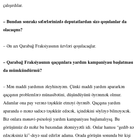
çalışırdılar.
– Bundan sonrakı səfərlərinizdə deputatlardan sizə qoşulanlar da
olacaqmı?
– Ən azı Qarabağ Fraksiyasının üzvləri qoşulacaqlar.
– Qarabağ Fraksiyasının qaçqınlara yardım kampaniyası başlatması
da mümkündürmü?
– Mən maddi yardımın əleyhinəyəm. Çünki maddi yardım apararkən
qaçqının problemlərə münasibətini, düşündüyünü öyrənmək olmur.
Adamlar ona pay verənə təşəkkür etməyi öyrənib. Qaçqına yardım
aparanda o mənə sadəcə təşəkkür edəcək, içindəkini söyləyə bilməyəcək.
Biz onlara mәnәvi-psixoloji yardım kampaniyası başlamalıyıq. Bu
görüşümüz də məhz bu baxımdan əhəmiyyətli idi. Onlar hamısı “gedib nə
edəcəksiniz ki”-deyə sual edirlər adama. Orada görüşün sonunda bir kişi