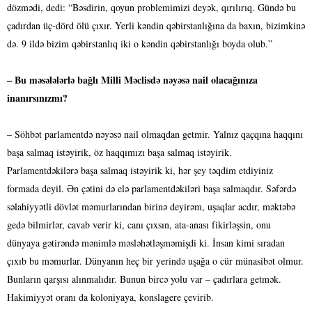
dözmədi, dedi: “Bəsdirin, qoyun problemimizi deyək, qırılırıq. Gündə bu
çadırdan üç-dörd ölü çıxır. Yerli kəndin qəbirstanlığına da baxın, bizimkinə
də. 9 ildə bizim qəbirstanlıq iki o kəndin qəbirstanlığı boyda olub.”
– Bu məsələlərlə bağlı Milli Məclisdə nəyəsə nail olacağınıza
inanırsınızmı?
– Söhbət parlamentdə nəyəsə nail olmaqdan getmir. Yalnız qaçqına haqqını
başa salmaq istəyirik, öz haqqımızı başa salmaq istəyirik.
Parlamentdəkilərə başa salmaq istəyirik ki, hər şey təqdim etdiyiniz
formada deyil. Ən çətini də elə parlamentdəkiləri başa salmaqdır. Səfərdə
səlahiyyətli dövlət məmurlarından birinə deyirəm, uşaqlar acdır, məktəbə
gedə bilmirlər, cavab verir ki, canı çıxsın, ata-anası fikirləşsin, onu
dünyaya gətirəndə mənimlə məsləhətləşməmişdi ki. İnsan kimi sıradan
çıxıb bu məmurlar. Dünyanın heç bir yerində uşağa o cür münasibət olmur.
Bunların qarşısı alınmalıdır. Bunun bircə yolu var – çadırlara getmək.
Hakimiyyət oranı da koloniyaya, konslagere çevirib.