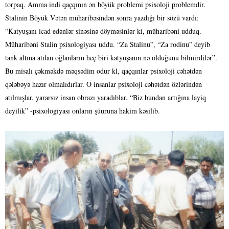
torpaq. Amma indi qaçqının ən böyük problemi psixoloji problemdir.
Stalinin Böyük Vətən müharibəsindən sonra yazdığı bir sözü vardı:
“Katyuşanı icad edənlər sinəsinə döyməsinlər ki, müharibəni udduq.
Müharibəni Stalin psixologiyası uddu. “Za Stalinu”, “Za rodinu” deyib
tank altına atılan oğlanların heç biri katyuşanın nə olduğunu bilmirdilər”.
Bu misalı çəkməkdə məqsədim odur kl, qaçqınlar psixoloji cəhətdən
qələbəyə hazır olmalıdırlar. O insanlar psixoloji cəhətdən özlərindən
atılmışlar, yararsız insan obrazı yaradıblar. “Biz bundan artığına layiq
deyilik” -psixologiyası onların şüuruna hakim kəsilib.