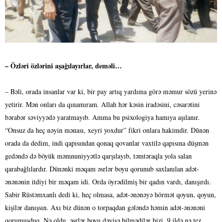
– Özləri özlərini aşağılayırlar, deməli…
– Bəli, orada insanlar var ki, bir pay artıq yardıma görə məmur sözü yerinə
yetirir. Mən onları da qınamıram. Allah hər kəsin iradəsini, cəsarətini
bərabər səviyyədə yaratmayıb. Amma bu psixologiya hamıya aşılanır.
“Onsuz da heç nəyin mənası, xeyri yoxdur” fikri onlara hakimdir. Dūnən
orada da dedim, indi qapısından qonaq qovanlar vaxtilə qapısına düşmən
gedəndə də böyük məmnuniyyətlə qarşılayıb, təmtəraqla yola salan
qarabağlılardır. Dünənki məqam əsrlər boyu qorunub saxlanılan adət-
ənənənin itdiyi bir məqam idi. Orda öyrədilmiş bir qadın vardı, danışırdı.
Sabir Rüstəmxanlı dedi ki, heç olmasa, adət-ənənəyə hörmət qoyun, qoyun,
kişilər danışsın. Axı biz dünən o torpaqdan gələndə həmin adət-ənənəni
qorumuşduq. Nə oldu, əsrlər boyu dəyişə bilmədilər bizi, 9 ildə nə tez