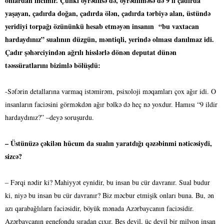
onlardan incimir. Çünki öyrədilsə də, öyrədilməsə də 9 il çadırda
yaşayan, çadırda doğan, çadırda ölən, çadırda tərbiyə alan, üstündə
yeridiyi torpağı özününkü hesab etməyən insanın “bu vaxtacan
hardaydınız” sualının düzgün, məntiqli, yerində olması danılmaz idi.
Çadır şəhərciyindən ağrılı hisslərlə dönən deputat dünən
təəssüratlarını bizimlə bölüşdü:
-Səfərin detallarına varmaq istəmirəm, psixoloji məqamları çox ağır idi. O
insanların faciəsini görməkdən ağır bəlkə də heç nə yoxdur. Hamısı “9 ildir
hardaydınız?” –deyə soruşurdu.
– Üstünüzə çəkilən hūcum da sualın yaratdığı qəzəbinmi nəticəsiydi,
sizcə?
– Fərqi nədir ki? Mahiyyət eynidir, bu insan bu cür davranır. Sual budur
ki, niyə bu insan bu cür davranır? Biz məcbur etmişik onları buna. Bu, ən
azı qarabağlılarn faciəsidir, böyük mənada Azərbaycanın faciəsidir.
Azərbaycanın genefondu sıradan çıxır. Beş deyil, üç deyil bir milyon insan