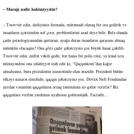
– Marağı nədir hakimiyyətin?
– Təsəvvür edin, dediyimiz formada, mütəmadi olaraq biz ora gedirik və
insanların içərisindən xof çıxır, problemlərini azad deyə bilir. Belə olanda
çadır psixologiyasından qurtaran, ayağa duran insanların qarşısını almaq
mümkün olacaqmı? Ona görə çadır şəhərciyinə çox böyük hasar çəkilib.
Təsəvvür edin, millət vəkili gedir, hər hansı bir polis rəisi, ya kənd icra
nümayəndəsi ona səlahiyyət izah edir ki, “Qaçqınkom”dan kağız
almalısınız, bura prezidentin nəzarətində olan ərazidir. Prezident bütün
ölkəyə nəzarət etməlidir, qaçqın şəhərciyinə yox. Dövlət Neft Fondundan
ayrılan vəsaitdən qaçqınların ərzaq təminatına nə qədər verirlər? Biz
qaçqınlara verilən yardımın siyahısını gotürmüşük. Faciədir…