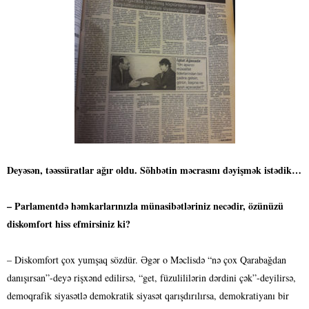
Deyəsən, təəssüratlar ağır oldu. Sõhbətin məcrasını dəyişmək istədik…
– Parlamentdə həmkarlarınızla münasibətləriniz necədir, özünüzü
diskomfort hiss efmirsiniz ki?
– Diskomfort çox yumşaq sözdür. Əgər o Məclisdə “nə çox Qarabağdan
danışırsan”-deyə rişxənd edilirsə, “get, füzulililərin dərdini çək”-deyilirsə,
demoqrafik siyasətlə demokratik siyasət qarışdırılırsa, demokratiyanı bir