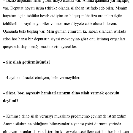
– Bizdə deputatın silah gəzdirməyə icazəsi var. Amma qanunda yarımçıqlıq
var. Deputat həyatı üçün təhlükə olanda silahdan istifadə edə bilər. Mənim
həyatım üçün təhlükə hesab etdiyim an hüquq-mühafizə orqanları üçün
təhlükəli an sayılmaya bilər və mən məsuliyyətə cəlb oluna bilərəm.
Qanunda belə boşluq var. Mən güman etmirəm ki, sabah silahdan istifadə
edən hər hansı bir deputatın siyasi mövqeyinə görə onu istintaq orqanları
qarşısında dayanmağa məcbur etməyəcəklər.
– Siz silah götürmūsūnūz?
– 4 aydır müraciət etmişəm, hələ verməyiblər.
– Sizcə, bəzi aqressiv həmkarlarınızın əlinə silah vermək qorxulu
deyilmi?
– Kiminsə əlinə silah verməyi müzakirə predmetinə çevirmək istəməzdim.
Amma silahın nə olduğunu bilməyənlərlə yanaşı psixi durumu yerində
olmayan insanlar da var. İstərdim ki, əvvəlcə seçkilərə qatılan hər bir insan