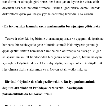
transformator almaqda görürlərsə, hər hansı qanun layihəsinə etiraz edib
düyməni basarkən nəticəni birmənalı “lehinə” görürsənsə, deməli, burada
diskomfortluqdan yox, başqa şeydən danışmaq lazımdır. Çox ağırdır…
-Elə isə nəyinizə lazımdır saxta parlamentin bu ağırlığını götürmək?
– Təsəvvür edək ki, heç birimiz oturmamışıq orada və qaçqının da içərisinə
hər hansı bir səlahiyyətlə gedə bilmirik, sonra?! Hakimiyyətin yaratdığı
qeyri-qanuniliklərin hamısından imtina edib oturmaqla nə olacaq? Bu gün
ən aparıcı müxalifət liderlərindən biri çadıra getsin, görün, başına nə oyun
açacaqlar? Döydürüb deyəcəklər, xalq döydü, deməyəcəklər, biz döydürdük.
Heç olmasa bizim statusumuz və müəyyən səlahiyyətlərimiz var.
– Bir üstünlüyünüz də silah gəzdirməkdir.
Rusiya parlamentində
deputatlara silahdan istifadəyə icazə verildi. Azərbaycan
parlamentində da bu gözlənilirmi?