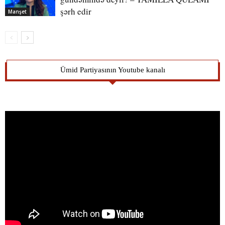
şərh edir
Manşet
Ümid Partiyasının Youtube kanalı