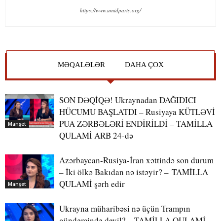
https://www.umidparty.org/
MƏQALƏLƏR
DAHA ÇOX
SON DƏQİQƏ! Ukraynadan DAĞIDICI
HÜCUMU BAŞLATDI – Rusiyaya KÜTLƏVİ
PUA ZƏRBƏLƏRİ ENDİRİLDİ – TAMİLLA
Manşet
QULAMİ ARB 24-də
Azərbaycan-Rusiya-İran xəttində son durum
– İki ölkə Bakıdan nə istəyir? – TAMİLLA
QULAMİ şərh edir
Manşet
Ukrayna müharibəsi nə üçün Trampın
gündəmində deyil? – TAMİLLA QULAMİ