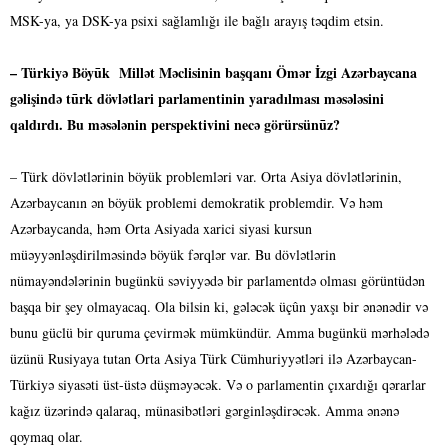
MSK-ya, ya DSK-ya psixi sağlamlığı ile bağlı arayış təqdim etsin.
– Türkiyə Böyūk Millət Məclisinin başqanı Ömər İzgi Azərbaycana
gəlişində tūrk dövlətlari parlamentinin yaradılması məsələsini
qaldırdı. Bu məsələnin perspektivini necə görürsünūz?
– Türk dövlətlərinin böyük problemləri var. Orta Asiya dövlətlərinin,
Azərbaycanın ən böyük problemi demokratik problemdir. Və həm
Azərbaycanda, həm Orta Asiyada xarici siyasi kursun
müəyyənləşdirilməsində böyük fərqlər var. Bu dövlətlərin
nümayəndələrinin bugünkü səviyyədə bir parlamentdə olması görüntüdən
başqa bir şey olmayacaq. Ola bilsin ki, gələcək üçûn yaxşı bir ənənədir və
bunu güclü bir quruma çevirmək mümkündür. Amma bugünkü mərhələdə
üzünü Rusiyaya tutan Orta Asiya Türk Cümhuriyyətləri ilə Azərbaycan-
Türkiyə siyasəti üst-üstə düşməyəcək. Və o parlamentin çıxardığı qərarlar
kağız üzərində qalaraq, münasibətləri gərginləşdirəcək. Amma ənənə
qoymaq olar.