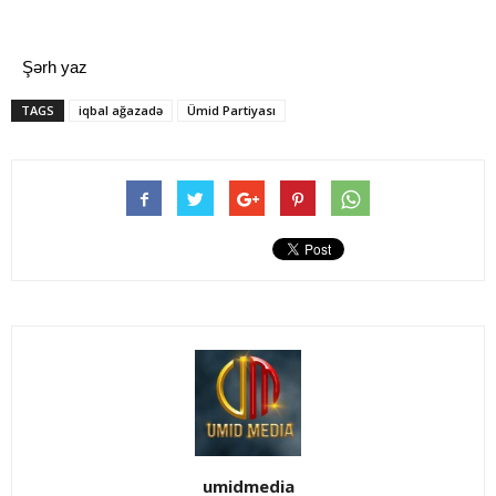
Şərh yaz
TAGS
iqbal ağazadə
Ümid Partiyası
umidmedia