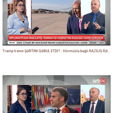
Tramp İranın ŞƏRTİNİ QƏBUL ETDİ? - Hörmüzlə bağlı RAZILIQ RƏSMƏN AÇIQLANIR -BAKİR HƏDƏNBƏYLİ danışır