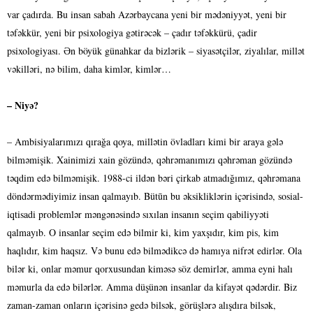
var çadırda. Bu insan sabah Azərbaycana yeni bir mədəniyyət, yeni bir
təfəkkür, yeni bir psixologiya gətirəcək – çadır təfəkkürü, çadir
psixologiyası. Ən böyük günahkar da bizlərik – siyasətçilər, ziyalılar, millət
vəkilləri, nə bilim, daha kimlər, kimlər…
– Niyə?
– Ambisiyalarımızı qırağa qoya, millətin övladları kimi bir araya gələ
bilməmişik. Xainimizi xain gözündə, qəhrəmanımızı qəhrəman gözündə
təqdim edə bilməmişik. 1988-ci ildən bəri çirkab atmadığımız, qəhrəmana
döndərmədiyimiz insan qalmayıb. Bütūn bu əksikliklərin içərisində, sosial-
iqtisadi problemlər məngənəsində sıxılan insanın seçim qabiliyyəti
qalmayıb. O insanlar seçim edə bilmir ki, kim yaxşıdır, kim pis, kim
haqlıdır, kim haqsız. Və bunu edə bilmədikcə də hamıya nifrət edirlər. Ola
bilər ki, onlar məmur qorxusundan kiməsə söz demirlər, amma eyni halı
məmurla da edə bilərlər. Amma düşünən insanlar da kifayət qədərdir. Biz
zaman-zaman onların içərisinə gedə bilsək, görüşlərə alışdıra bilsək,