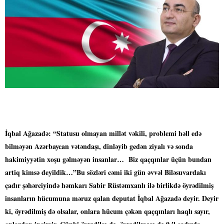
İqbal Ağazadə: “Statusu olmayan millət vəkili, problemi həll edə
bilməyən Azərbaycan vətəndaşı, dinləyib gedən ziyalı və sonda
hakimiyyətin xoşu gəlməyən insanlar… Biz qaçqınlar üçün bundan
artiq kimsə deyildik…”
Bu sözləri cəmi iki gün əvvəl Biləsuvardakı
çadır şəhərciyində həmkarı Sabir Rüstəmxanlı ilə birlikdə öyrədilmiş
insanların hücumuna məruz qalan deputat İqbal Ağazadə deyir. Deyir
ki, öyrədilmiş də olsalar, onlara hücum çəkən qaçqınları haqlı sayır,