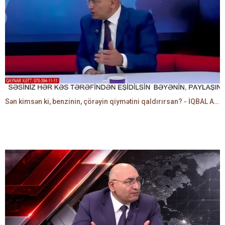
Sən kimsən ki, benzinin, çörəyin qiymətini qaldırırsan? - İQBAL AĞAZADƏ