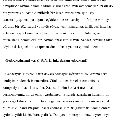
dəyişdilər? Amma həmin qadının kişini qabaqlayıb söz deməsinə şəraiti də
biz yaratmışıq. Artıq o mühitdə biz insan axtarmamalıyıq, say
axtarmalıyıq, manqurtlaşan, seçkidə kimə səs verdiyinin fərqinə varmayan,
görüşdə bir göz işarəsi və söyüş söyən. tərif lazımdırsa, tərifləyən insanlar
axtarmalıyıq. O insanların tərifi də, söyüşü də eynidir. Onlar üçün
müxalifatin hamısı eynidir. Amma onlar itirilməyib. Sadəcə, söyülməkdən,
döyülməkdən, təhqirdən qorxmadan onların yanına getmək lazımdır.
– Gedəcəksinizmi yenə? Səfərləriniz davam edəcəkmi?
– Gedəcəyik. Növbəti həftə davam edəcəyik səfərlərimizə. Amma hara
getdiyimizi demək istəməzdim. Çünki dünən biz elan etməmiş bu
kampaniyanı hazırlamışdılar. Sadəcə, bizim konkret məlumat
verməməyimiz bir az onları çaşdırmışdı. Sifarişli adamların hamısını bir
yerə yığa bilməmişdilər. Biz ora gedəndən sonra maşının nömrəsinə qədər
bilirdik ki, hansı maşınla, hansı çadırdan kimləri gətirirlər. Amma onlara
aydın deyildi ki, biz hara gedirik. Dolayısı ilə marşrutumuzu öyrənməyə