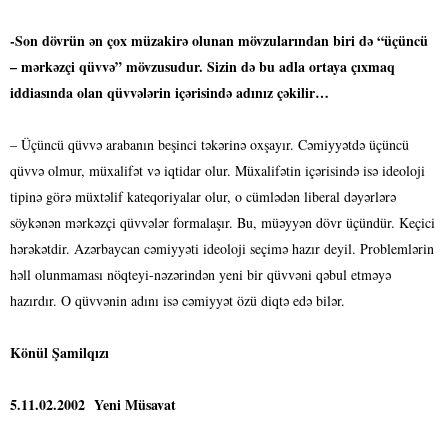
-Son dövrün ən çox müzakirə olunan mövzularından biri də “üçüncü
– mərkəzçi qüvvə” mövzusudur. Sizin də bu adla ortaya çıxmaq
iddiasında olan qüvvələrin içərisində adınız çəkilir…
– Üçüncü qüvvə arabanın beşinci təkərinə oxşayır. Cəmiyyətdə üçüncü
qüvvə olmur, müxalifət və iqtidar olur. Müxalifətin içərisində isə ideoloji
tipinə görə müxtəlif kateqoriyalar olur, o cümlədən liberal dəyərlərə
söykənən mərkəzçi qüvvələr formalaşır. Bu, müəyyən dövr üçündür. Keçici
hərəkətdir. Azərbaycan cəmiyyəti ideoloji seçimə hazır deyil. Problemlərin
həll olunmaması nöqteyi-nəzərindən yeni bir qüvvəni qəbul etməyə
hazırdır. O qüvvənin adını isə cəmiyyət özü diqtə edə bilər.
Könül Şamilqızı
5.11.02.2002 Yeni Müsavat