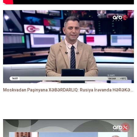
Moskvadan Paşinyana XƏBƏRDARLIQ: Rusiya İrəvanda HƏRƏKƏTƏ KEÇDİ - TAMİLLA QULAMİ danışır