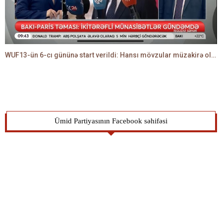
WUF13-ün 6-cı gününə start verildi: Hansı mövzular müzakirə olunacaq? -TALEH ƏLİYEV danışır
Ümid Partiyasının Facebook səhifəsi