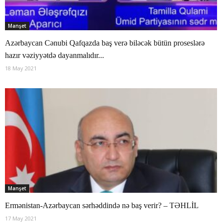
Manşet
Azərbaycan Cənubi Qafqazda baş verə biləcək bütün proseslərə
hazır vəziyyətdə dayanmalıdır...
18 May 2021
Manşet
Ermənistan-Azərbaycan sərhəddində nə baş verir? – TƏHLİL
17 May 2021