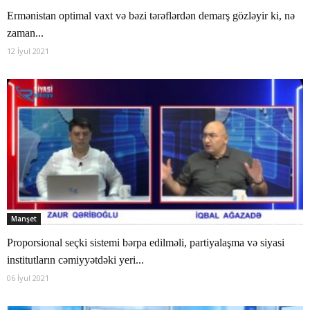
Ermənistan optimal vaxt və bəzi tərəflərdən demarş gözləyir ki, nə
zaman...
12 İyul 2021
Manşet
Proporsional seçki sistemi bərpa edilməli, partiyalaşma və siyasi
institutların cəmiyyətdəki yeri...
06 İyul 2021