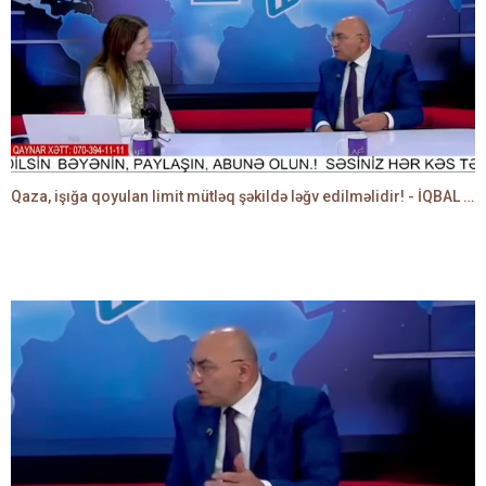
Qaza, işığa qoyulan limit mütləq şəkildə ləğv edilməlidir! - İQBAL AĞAZADƏ