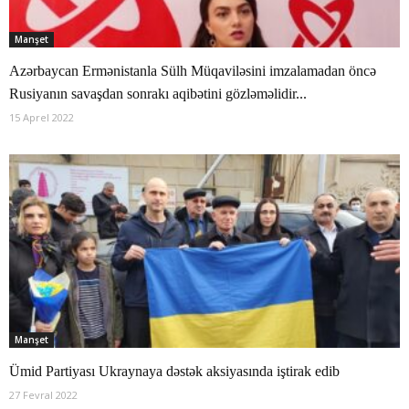
Manşet
Azərbaycan Ermənistanla Sülh Müqaviləsini imzalamadan öncə
Rusiyanın savaşdan sonrakı aqibətini gözləməlidir...
15 Aprel 2022
Manşet
Ümid Partiyası Ukraynaya dəstək aksiyasında iştirak edib
27 Fevral 2022