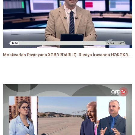
Moskvadan Paşinyana XƏBƏRDARLIQ: Rusiya İrəvanda HƏRƏKƏTƏ KEÇDİ - TAMİLLA QULAMİ danışır