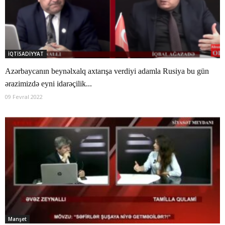
İQTİSADİYYAT
Azərbaycanın beynəlxalq axtarışa verdiyi adamla Rusiya bu gün
ərazimizdə eyni idarəçilik...
09 Fevral 2022
Manşet