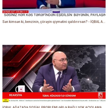
Sən kimsən ki, benzinin, çörəyin qiymətini qaldırırsan? - İQBAL AĞAZADƏ
İQBAL AĞAZADƏ SOSİAL PROBLEMLƏRLƏ BAĞLI ŞOK AÇIQLAMALAR VERDİ