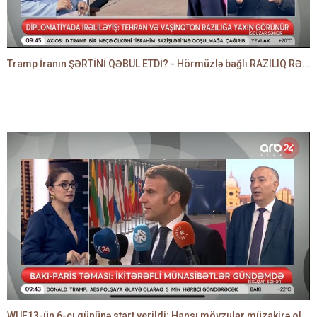
Tramp İranın ŞƏRTİNİ QƏBUL ETDİ? - Hörmüzlə bağlı RAZILIQ RƏSMƏN AÇIQLANIR -BAKİR HƏDƏNBƏYLİ danışır
WUF13-ün 6-cı gününə start verildi: Hansı mövzular müzakirə olunacaq? -TALEH ƏLİYEV danışır