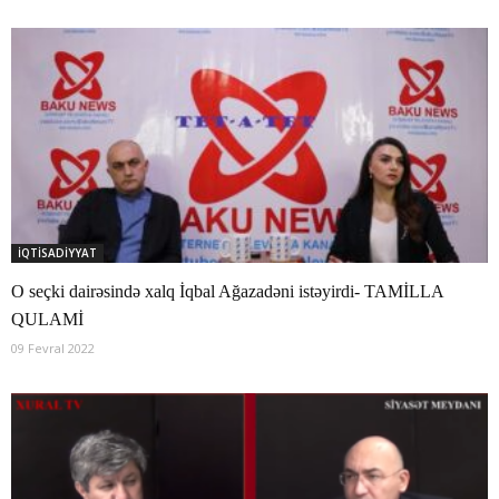
İQTİSADİYYAT
O seçki dairəsində xalq İqbal Ağazadəni istəyirdi- TAMİLLA
QULAMİ
09 Fevral 2022