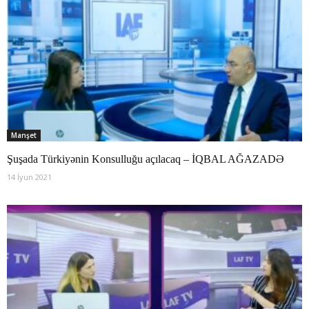
Manşet
Şuşada Türkiyənin Konsulluğu açılacaq – İQBAL AĞAZADƏ
14 İyun 2021