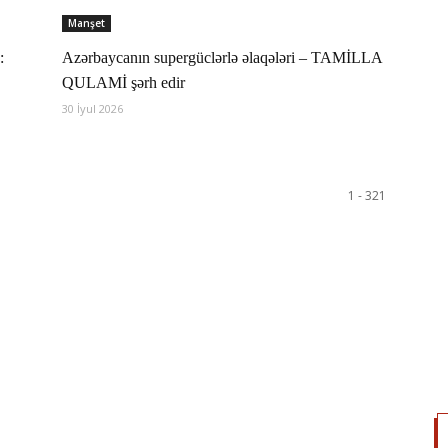
Manşet
:
Azərbaycanın supergüclərlə əlaqələri – TAMİLLA
QULAMİ şərh edir
30 İyul 2026
1 - 321