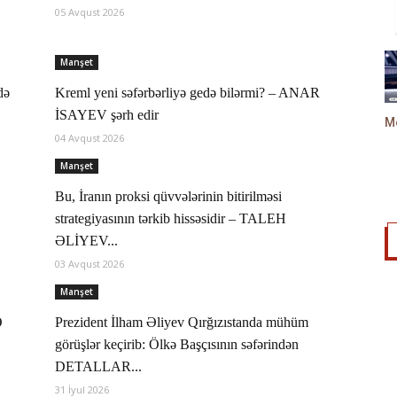
05 Avqust 2026
Manşet
də
Kreml yeni səfərbərliyə gedə bilərmi? – ANAR
İSAYEV şərh edir
04 Avqust 2026
Manşet
Bu, İranın proksi qüvvələrinin bitirilməsi
strategiyasının tərkib hissəsidir – TALEH
ƏLİYEV...
03 Avqust 2026
Manşet
Ə
Prezident İlham Əliyev Qırğızıstanda mühüm
görüşlər keçirib: Ölkə Başçısının səfərindən
DETALLAR...
31 İyul 2026