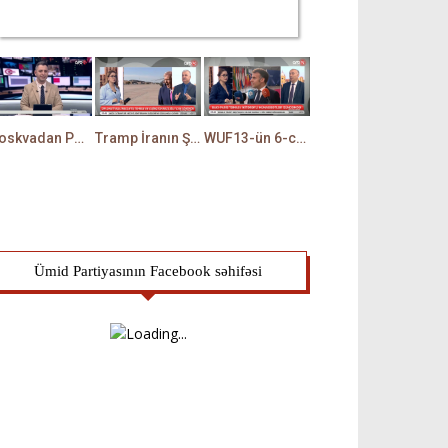
Moskvadan Paşinyana XƏBƏRDARLIQ: Rusiya İrəvanda HƏRƏKƏTƏ KEÇDİ - TAMİLLA QULAMİ danışır
Tramp İranın ŞƏRTİNİ QƏBUL ETDİ? - Hörmüzlə bağlı RAZILIQ RƏSMƏN AÇIQLANIR -BAKİR HƏDƏNBƏYLİ danışır
WUF13-ün 6-cı gününə start verildi: Hansı mövzular müzakirə olunacaq? -TALEH ƏLİYEV danışır
Ümid Partiyasının Facebook səhifəsi