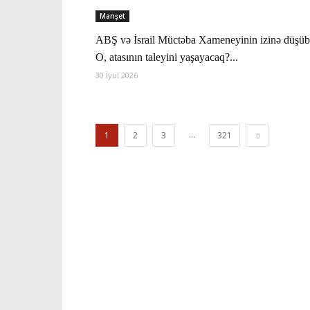
Manşet
ABŞ və İsrail Müctəba Xameneyinin izinə düşüb
O, atasının taleyini yaşayacaq?...
30 İyul 2026
...
1
2
3
321