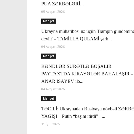
PUA ZƏRBƏLƏRİ...
05 Avqust 2026
Manşet
Ukrayna müharibəsi nə üçün Trampın gündəmin
deyil? – TAMİLLA QULAMİ şərh...
04 Avqust 2026
Manşet
KƏNDLƏR SÜRƏTLƏ BOŞALIR –
PAYTAXTDA KİRAYƏLƏR BAHALAŞIR –
ANAR İSAYEV ilə...
04 Avqust 2026
Manşet
TƏCİLİ: Ukraynadan Rusiyaya növbəti ZƏRB
YAĞIŞI – Putin “başını itirdi” –...
31 İyul 2026