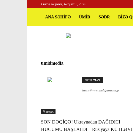
Cümə axşamı, Avqust 6, 2026
ANA SƏHİFƏ
ÜMİD
SƏDR
BİZƏ 
umidmedia
3202 YAZI
https://www.umidparty.org/
Manşet
SON DƏQİQƏ! Ukraynadan DAĞIDICI
HÜCUMU BAŞLATDI – Rusiyaya KÜTLƏVİ