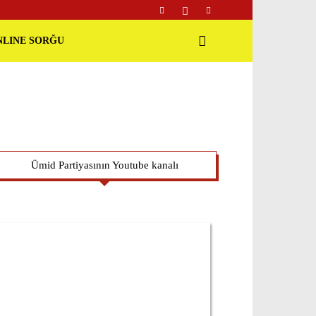
NLINE SORĞU
Ümid Partiyasının Youtube kanalı