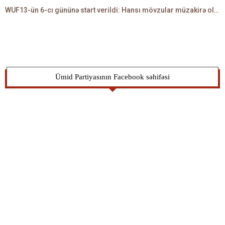
WUF13-ün 6-cı gününə start verildi: Hansı mövzular müzakirə olunacaq? -TALEH ƏLİYEV danışır
Ümid Partiyasının Facebook səhifəsi