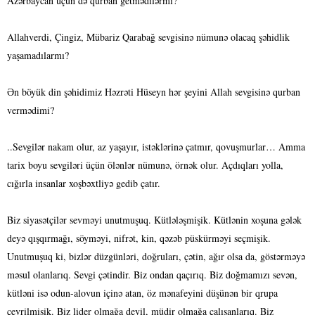
Azərbaycan üçün də qurban getmədilərmi?
Allahverdi, Çingiz, Mübariz Qarabağ sevgisinə nümunə olacaq şəhidlik
yaşamadılarmı?
Ən böyük din şəhidimiz Həzrəti Hüseyn hər şeyini Allah sevgisinə qurban
vermədimi?
..Sevgilər nakam olur, az yaşayır, istəklərinə çatmır, qovuşmurlar… Amma
tarix boyu sevgiləri üçün ölənlər nümunə, örnək olur. Açdıqları yolla,
cığırla insanlar xoşbəxtliyə gedib çatır.
Biz siyasətçilər sevməyi unutmuşuq. Kütlələşmişik. Kütlənin xoşuna gələk
deyə qışqırmağı, söyməyi, nifrət, kin, qəzəb püskürməyi seçmişik.
Unutmuşuq ki, bizlər düzgünləri, doğruları, çətin, ağır olsa da, göstərməyə
məsul olanlarıq. Sevgi çətindir. Biz ondan qaçırıq. Biz doğmamızı sevən,
kütləni isə odun-alovun içinə atan, öz mənafeyini düşünən bir qrupa
çevrilmişik. Biz lider olmağa deyil, müdir olmağa çalışanlarıq. Biz