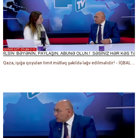
Qaza, işığa qoyulan limit mütləq şəkildə ləğv edilməlidir! - İQBAL AĞAZADƏ