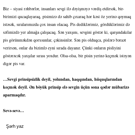
Biz – siyasi rəhbərlər, insanları sevgi ilə dəyişməyə vərdiş etdirsək, bir-
birimizi qucaqlayaraq, pisimizə də sahib çıxaraq hər kəsi öz yerinə qoymaq
istəsək, sıralarımızda çox insan olacaq. Pis dediklərimiz, gördüklərimiz də
səfimizdə yer almağa çalışacaq. Sən yaxşını, sevgini göstər ki, qarşındakılar
pis görünməkdən qorxsunlar, çəkinsinlər. Sən pis olduqca, pislərə bəraət
verirsən, onlar da bizimlə eyni sırada dayanır. Çünki onların pisliyini
göstərəcək yaxşılar sırası yoxdur. Olsa-olsa, bir pisin yerinə keçmək istəyən
digər pis var.
…Sevgi prinsipsizlik deyil, yolundan, haqqından, hüquqlarından
keçmək deyil. Ən böyük prinsip elə sevgin üçün sona qədər mübarizə
aparmaqdır.
Sevə-sevə…
Şərh yaz