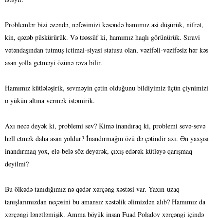
Problemlər bizi əzəndə, nəfəsimizi kəsəndə hamımız asi düşürük, nifrət,
kin, qəzəb püskürürük. Və təəssüf ki, hamımız haqlı görünürük. Sıravi
vətəndaşından tutmuş ictimai-siyasi statusu olan, vəzifəli-vəzifəsiz hər kəs
asan yolla getməyi özünə rəva bilir.
Hamımız kütlələşirik, sevməyin çətin olduğunu bildiyimiz üçün çiynimizi
o yükün altına vermək istəmirik.
Axı necə deyək ki, problemi sev? Kimə inandıraq ki, problemi sevə-sevə
həll etmək daha asan yoldur? İnandırmağın özü də çətindir axı. Ən yaxşısı
inandırmaq yox, elə-belə söz deyərək, çıxış edərək kütləyə qarışmaq
deyilmi?
Bu ölkədə tanıdığımız nə qədər xərçəng xəstəsi var. Yaxın-uzaq
tanışlarımızdan neçəsini bu amansız xəstəlik əlimizdən alıb? Hamımız da
xərçəngi lənətləmişik. Amma böyük insan Fuad Poladov xərçəngi içində