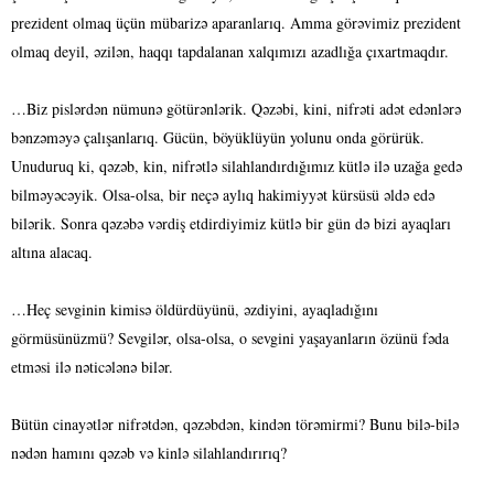
prezident olmaq üçün mübarizə aparanlarıq. Amma görəvimiz prezident
olmaq deyil, əzilən, haqqı tapdalanan xalqımızı azadlığa çıxartmaqdır.
…Biz pislərdən nümunə götürənlərik. Qəzəbi, kini, nifrəti adət edənlərə
bənzəməyə çalışanlarıq. Gücün, böyüklüyün yolunu onda görürük.
Unuduruq ki, qəzəb, kin, nifrətlə silahlandırdığımız kütlə ilə uzağa gedə
bilməyəcəyik. Olsa-olsa, bir neçə aylıq hakimiyyət kürsüsü əldə edə
bilərik. Sonra qəzəbə vərdiş etdirdiyimiz kütlə bir gün də bizi ayaqları
altına alacaq.
…Heç sevginin kimisə öldürdüyünü, əzdiyini, ayaqladığını
görmüsünüzmü? Sevgilər, olsa-olsa, o sevgini yaşayanların özünü fəda
etməsi ilə nəticələnə bilər.
Bütün cinayətlər nifrətdən, qəzəbdən, kindən törəmirmi? Bunu bilə-bilə
nədən hamını qəzəb və kinlə silahlandırırıq?