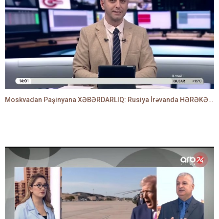
Moskvadan Paşinyana XƏBƏRDARLIQ: Rusiya İrəvanda HƏRƏKƏTƏ KEÇDİ - TAMİLLA QULAMİ danışır