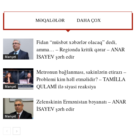
MƏQALƏLƏR
DAHA ÇOX
Fidan “müsbət xəbərlər olacaq” dedi,
amma… – Regionda kritik qərar – ANAR
İSAYEV şərh edir
Manşet
Metronun bağlanması, sakinlərin etirazı –
Problemi kim həll etməlidir? – TAMİLLA
QULAMİ ilə siyasi reaksiya
Manşet
Zelenskinin Ermənistan bəyanatı – ANAR
İSAYEV şərh edir
Manşet