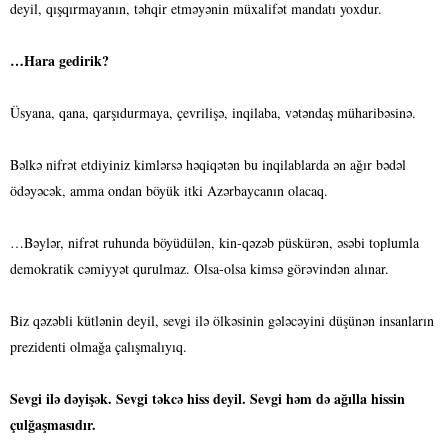
deyil, qışqırmayanın, təhqir etməyənin müxalifət mandatı yoxdur.
…Hara gedirik?
Üsyana, qana, qarşıdurmaya, çevrilişə, inqilaba, vətəndaş müharibəsinə.
Bəlkə nifrət etdiyiniz kimlərsə həqiqətən bu inqilablarda ən ağır bədəl
ödəyəcək, amma ondan böyük itki Azərbaycanın olacaq.
…Bəylər, nifrət ruhunda böyüdülən, kin-qəzəb püskürən, əsəbi toplumla
demokratik cəmiyyət qurulmaz. Olsa-olsa kimsə görəvindən alınar.
Biz qəzəbli kütlənin deyil, sevgi ilə ölkəsinin gələcəyini düşünən insanların
prezidenti olmağa çalışmalıyıq.
Sevgi ilə dəyişək. Sevgi təkcə hiss deyil. Sevgi həm də ağılla hissin
çulğaşmasıdır.