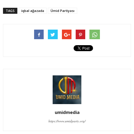
TAGS
iqbal ağazadə
Ümid Partiyası
umidmedia
https://www.umidparty.org/