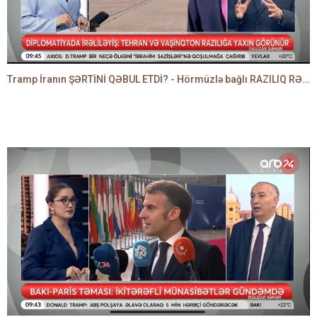
Tramp İranın ŞƏRTİNİ QƏBUL ETDİ? - Hörmüzlə bağlı RAZILIQ RƏSMƏN AÇIQLANIR -BAKİR HƏDƏNBƏYLİ danışır