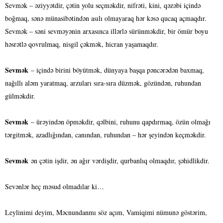
Sevmək – əziyyətdir, çətin yolu seçməkdir, nifrəti, kini, qəzəbi içində
boğmaq, sənə münasibətindən asılı olmayaraq hər kəsə qucaq açmaqdır.
Sevmək – səni sevməyənin arxasınca illərlə sürünməkdir, bir ömür boyu
həsrətlə qovrulmaq, nisgil çəkmək, hicran yaşamaqdır.
Sevmək
– içində birini böyütmək, dünyaya başqa pəncərədən baxmaq,
nağıllı aləm yaratmaq, arzuları sıra-sıra düzmək, gözündən, ruhundan
gülməkdir.
Sevmək
– ürəyindən öpməkdir, qəlbini, ruhunu qapdırmaq, özün olmağı
tərgitmək, azadlığından, canından, ruhundan – hər şeyindən keçməkdir.
Sevmək
ən çətin işdir, ən ağır vərdişdir, qurbanlıq olmaqdır, şəhidlikdir.
Sevənlər heç məsud olmadılar ki…
Leylinimi deyim, Məcnundanmı söz açım, Vamiqimi nümunə göstərim,