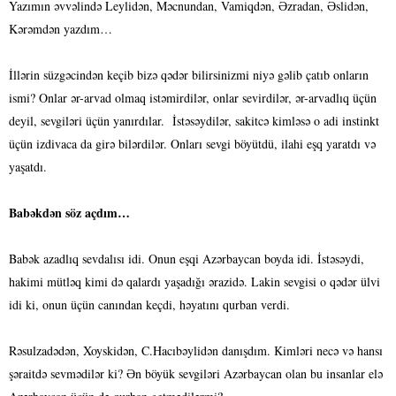
Yazımın əvvəlində Leylidən, Məcnundan, Vamiqdən, Əzradan, Əslidən,
Kərəmdən yazdım…
İllərin süzgəcindən keçib bizə qədər bilirsinizmi niyə gəlib çatıb onların
ismi? Onlar ər-arvad olmaq istəmirdilər, onlar sevirdilər, ər-arvadlıq üçün
deyil, sevgiləri üçün yanırdılar. İstəsəydilər, sakitcə kimləsə o adi instinkt
üçün izdivaca da girə bilərdilər. Onları sevgi böyütdü, ilahi eşq yaratdı və
yaşatdı.
Babəkdən söz açdım…
Babək azadlıq sevdalısı idi. Onun eşqi Azərbaycan boyda idi. İstəsəydi,
hakimi mütləq kimi də qalardı yaşadığı ərazidə. Lakin sevgisi o qədər ülvi
idi ki, onun üçün canından keçdi, həyatını qurban verdi.
Rəsulzadədən, Xoyskidən, C.Hacıbəylidən danışdım. Kimləri necə və hansı
şəraitdə sevmədilər ki? Ən böyük sevgiləri Azərbaycan olan bu insanlar elə