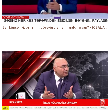
Sən kimsən ki, benzinin, çörəyin qiymətini qaldırırsan? - İQBAL AĞAZADƏ