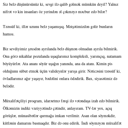
Siz belə düşünürsünüz ki, sevgi ilə qalib gəlmək mümkün deyil? Yalnız
nifrət və kin insanları öz yerindən əl çəkməyə məcbur edə bilər?
Təəssüf ki, illər uzunu belə yaşamışıq. Məişətimizdən gəlir bunların
hamısı.
Biz sevdiyimiz şəxsdən ayrılanda belə düşmən olmadan ayrıla bilmirik.
Ona görə nikahlar pozulanda uşaqlarımız kompleksli, yarımçıq, natamam
böyüyürlər. Ata ananı söyür uşağın yanında, ana da atanı. Kimin pis
olduğunu sübut etmək üçün valideynlər yarışa girir. Nəticəsini təəssüf ki,
övladlarımız ağır yaşayır, bədəlini onlara ödədirik. Bax, siyasətimiz də
belədir.
Müxalifətçiliyi proqram, idarəetmə fərqi ilə vətəndaşa izah edə bilmirik.
Ölkəmizin indiki vəziyyətində çətindir, anlayıram. TV-lər yox, açıq
görüşlər, münasibətlər qurmağa imkan verilmir. Asan olan söyməkdir,
kütlənin damarını basmaqdır. Biz də onu edirik. İndi söyməyən müxalifət