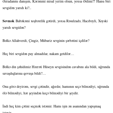
Əzradanmı danışım, Kərəmmi misal yerim olsun, yoxsa Əslimi?! Hansı biri
sevgidən yarıdı ki?..
Sevmək
Babəkəmi xoşbəxtlik gətirdi, yoxsa Rəsulzadə, Hacıbəyli, Xoyski
yarıdı sevgidən?
Bəlkə Allahverdi, Çingiz, Mübariz sevginin şərbətini içdilər?
Heç biri sevgidən pay almadılar, nakam getdilər…
Bəlkə din şəhidimiz Həzrəti Hüseyn sevgisindən cavabını ala bildi, uğrunda
savaşdıqlarına qovuşa bildi?…
Ona görə deyirəm, sevgi çətindir, ağırdır, hamının seçə bilmədiyi, uğrunda
ölə bilmədiyi, hər şeyindən keçə bilmədiyi bir şeydir.
İndi heç kim çətini seçmək istəmir. Hamı işin ən asanından yapışmaq
istəyir.