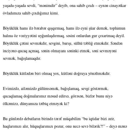
yaşada-yaşada sevdi, “mənimdir” deyib, ona sahib çıxdı – eynən cinayətkar
övladımıza sahib çıxdığımız kimi.
Böyüklük hamı ilə bərabər qışqırmaq, hamı ilə eyni şüar demək, toplumun
halına öz vəziyyətini uyğunlaşdırmaq, səsini onlardan gur çıxartmaq deyil.
Böyüklük çətini sevməkdir, sevgini, barışı, sülhü təbliğ etməkdir. Səndən
inciyənə qucaq açmaq, sənin olmayanı səninki etmək, səni sevməyəni
sevmək, bağışlamaqdır.
Böyüklük kütlədən biri olmaq yox, kütləni doğruya yönəltməkdir.
Evimizdə, ailəmizdə gülümsəmək, bağışlamaq, sevgi göstərmək,
qucaqlamaq doğmalarımız məsud edirsə, görəsən, bizlər bunu niyə
ölkəmizə, dünyamıza tətbiq etməyək ki?
Bu günlərdə debatların birində tərəf müqabilim “bu iqtidar bizi əzir,
haqlarımızı alır, hüquqlarımızı pozur, onu necə sevə bilərik?!” – deyə mənə