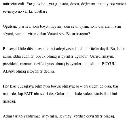
müraciət etdi. Yaxşı övladı, yaxşı insanı, dostu, doğmanı, hətta yaxşı vətəni
sevməyə nə var ki, dostlar?
Oğulsan, pisi sev, səni bəyənməyəni, səni sevməyəni, sənə daş atanı, səni
söyəni, vuranı, viran qalan Vətəni sev. Bacararsanmı?
Bu sevgi kütlə düşüncəsində, psixologiyasında olanlar üçün deyil. Bu, lider
adına iddia edənlər, böyük olmaq istəyənlər üçündür. Qarışdırmayın,
prezident, məmur, vəzifəli şəxs olmaq istəyənlər demədim – BÖYÜK
ADAM olmaq istəyənlər dedim.
Hər kəsi qucaqlaya bilməyən böyük olmayacaq – prezident də olsa, baş
nazir də, lap BMT-nin sədri də. Onlar da tarixdə sadəcə statistika kimi
qalacaq.
Adını tarixə yazdırmaq istəyənlər, sevməyi vərdişə çevirənlər olacaq.