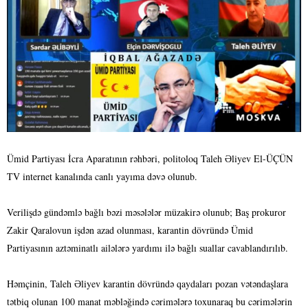
Ümid Partiyası İcra Aparatının rəhbəri, politoloq Taleh Əliyev El-ÜÇÜN
TV internet kanalında canlı yayıma dəvə olunub.
Verilişdə gündəmlə bağlı bəzi məsələlər müzakirə olunub; Baş prokuror
Zakir Qaralovun işdən azad olunması, karantin dövründə Ümid
Partiyasının aztəminatlı ailələrə yardımı ilə bağlı suallar cavablandırılıb.
Həmçinin, Taleh Əliyev karantin dövründə qaydaları pozan vətəndaşlara
tətbiq olunan 100 manat məbləğində cərimələrə toxunaraq bu cərimələrin