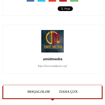
umidmedia
https://www.umidparty.org/
MƏQALƏLƏR
DAHA ÇOX