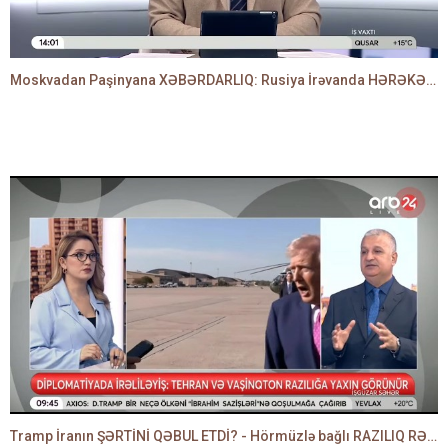
Moskvadan Paşinyana XƏBƏRDARLIQ: Rusiya İrəvanda HƏRƏKƏTƏ KEÇDİ - TAMİLLA QULAMİ danışır
Tramp İranın ŞƏRTİNİ QƏBUL ETDİ? - Hörmüzlə bağlı RAZILIQ RƏSMƏN AÇIQLANIR -BAKİR HƏDƏNBƏYLİ danışır