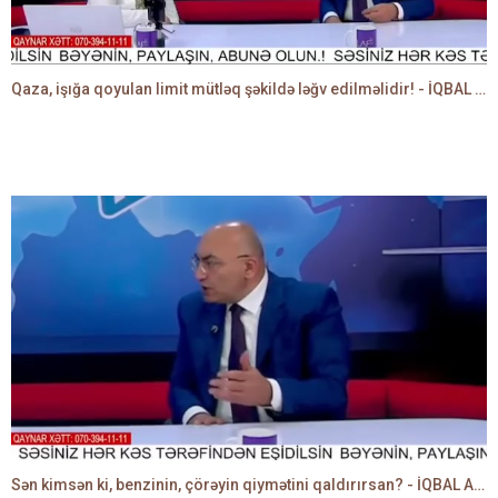
Qaza, işığa qoyulan limit mütləq şəkildə ləğv edilməlidir! - İQBAL AĞAZADƏ
Sən kimsən ki, benzinin, çörəyin qiymətini qaldırırsan? - İQBAL AĞAZADƏ