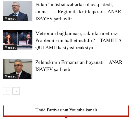
Fidan “müsbət xəbərlər olacaq” dedi,
amma… – Regionda kritik qərar – ANAR
İSAYEV şərh edir
Manşet
Metronun bağlanması, sakinlərin etirazı –
Problemi kim həll etməlidir? – TAMİLLA
QULAMİ ilə siyasi reaksiya
Manşet
Zelenskinin Ermənistan bəyanatı – ANAR
İSAYEV şərh edir
Manşet
Ümid Partiyasının Youtube kanalı