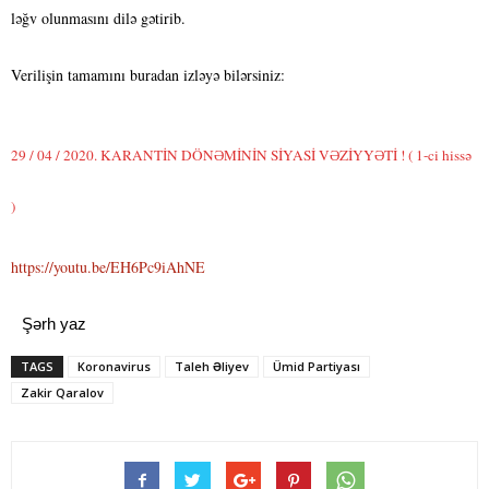
ləğv olunmasını dilə gətirib.
Verilişin tamamını buradan izləyə bilərsiniz:
29 / 04 / 2020. KARANTİN DÖNƏMİNİN SİYASİ VƏZİYYƏTİ ! ( 1-ci hissə
)
https://youtu.be/EH6Pc9iAhNE
Şərh yaz
TAGS
Koronavirus
Taleh Əliyev
Ümid Partiyası
Zakir Qaralov