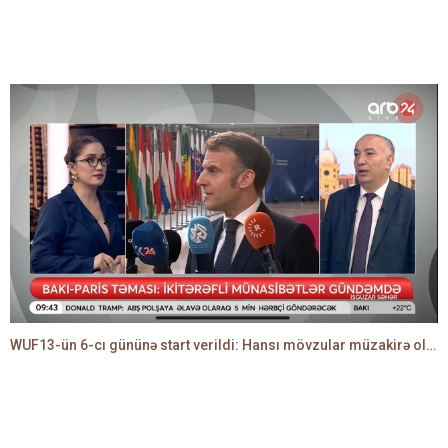
WUF13-ün 6-cı gününə start verildi: Hansı mövzular müzakirə olunacaq? -TALEH ƏLİYEV danışır