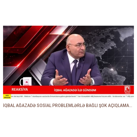
İQBAL AĞAZADƏ SOSİAL PROBLEMLƏRLƏ BAĞLI ŞOK AÇIQLAMALAR VERDİ