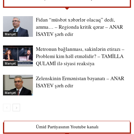
Fidan “müsbət xəbərlər olacaq” dedi,
amma… – Regionda kritik qərar – ANAR
İSAYEV şərh edir
Manşet
Metronun bağlanması, sakinlərin etirazı –
Problemi kim həll etməlidir? – TAMİLLA
QULAMİ ilə siyasi reaksiya
Manşet
Zelenskinin Ermənistan bəyanatı – ANAR
İSAYEV şərh edir
Manşet
Ümid Partiyasının Youtube kanalı