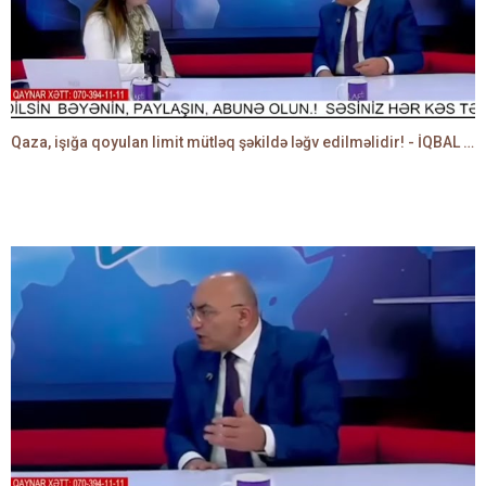
Qaza, işığa qoyulan limit mütləq şəkildə ləğv edilməlidir! - İQBAL AĞAZADƏ