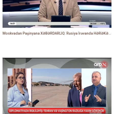
Moskvadan Paşinyana XƏBƏRDARLIQ: Rusiya İrəvanda HƏRƏKƏTƏ KEÇDİ - TAMİLLA QULAMİ danışır