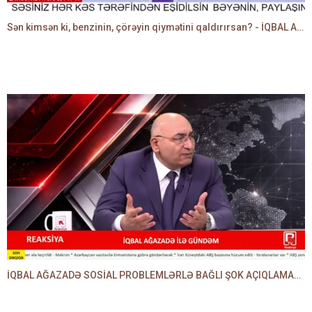
Sən kimsən ki, benzinin, çörəyin qiymətini qaldırırsan? - İQBAL AĞAZADƏ
İQBAL AĞAZADƏ SOSİAL PROBLEMLƏRLƏ BAĞLI ŞOK AÇIQLAMALAR VERDİ