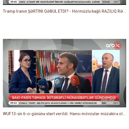
Tramp İranın ŞƏRTİNİ QƏBUL ETDİ? - Hörmüzlə bağlı RAZILIQ RƏSMƏN AÇIQLANIR -BAKİR HƏDƏNBƏYLİ danışır
WUF13-ün 6-cı gününə start verildi: Hansı mövzular müzakirə olunacaq? -TALEH ƏLİYEV danışır