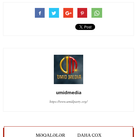
umidmedia
https://www.umidparty.org/
MƏQALƏLƏR
DAHA ÇOX