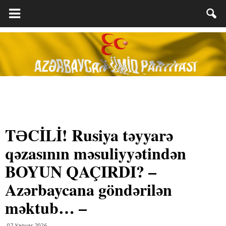
TƏCİLİ! Rusiya təyyarə
qəzasının məsuliyyətindən
BOYUN QAÇIRDI? –
Azərbaycana göndərilən
məktub… –
07 Yanvar 2026