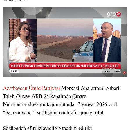
Azərbaycan Ümid Partiyası
Mərkəzi Aparatının rəhbəri
Taleh Əliyev ARB 24 kanalında Çinarə
Nurməmmədovanın təqdimatında 7 yanvar 2026-cı il
“İşgüzar səhər” verilişinin canlı efir qonağı olub.
Sözügedən efiri izləyicilərə təqdim edirik: