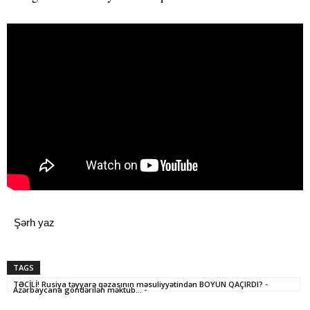
Şərh yaz
TAGS
TƏCİLİ! Rusiya təyyarə qəzasının məsuliyyətindən BOYUN QAÇIRDI? -
Azərbaycana göndərilən məktub... -