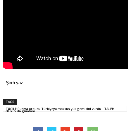
Şərh yaz
TAGS
TƏCİLİ! Rusiya ordusu Türkiyəyə məxsus yük gəmisini vurdu - TALEH
ƏLİYEV ilə gündəm