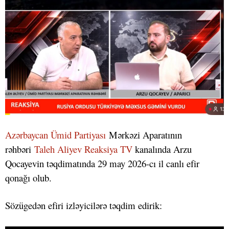
Azərbaycan Ümid Partiyası
Mərkəzi Aparatının
rəhbəri
Taleh Aliyev
Reaksiya TV
kanalında Arzu
Qocayevin təqdimatında 29 may 2026-cı il canlı efir
qonağı olub.
Sözügedən efiri izləyicilərə təqdim edirik: