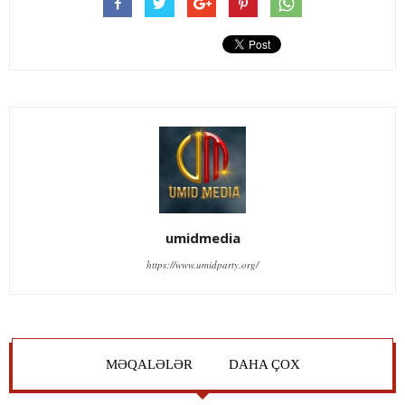
umidmedia
https://www.umidparty.org/
MƏQALƏLƏR
DAHA ÇOX