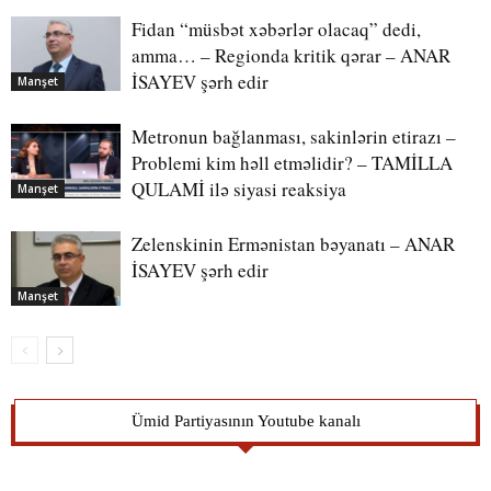
Fidan “müsbət xəbərlər olacaq” dedi,
amma… – Regionda kritik qərar – ANAR
İSAYEV şərh edir
Manşet
Metronun bağlanması, sakinlərin etirazı –
Problemi kim həll etməlidir? – TAMİLLA
QULAMİ ilə siyasi reaksiya
Manşet
Zelenskinin Ermənistan bəyanatı – ANAR
İSAYEV şərh edir
Manşet
Ümid Partiyasının Youtube kanalı