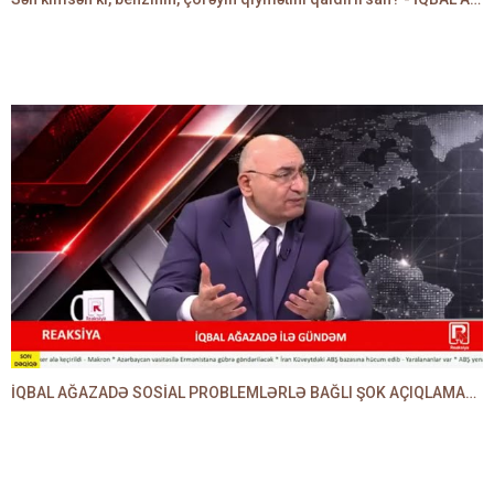
İQBAL AĞAZADƏ SOSİAL PROBLEMLƏRLƏ BAĞLI ŞOK AÇIQLAMALAR VERDİ