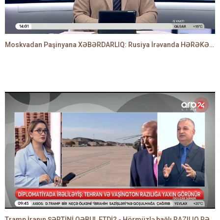
Moskvadan Paşinyana XƏBƏRDARLIQ: Rusiya İrəvanda HƏRƏKƏTƏ KEÇDİ - TAMİLLA QULAMİ danışır
Tramp İranın ŞƏRTİNİ QƏBUL ETDİ? - Hörmüzlə bağlı RAZILIQ RƏSMƏN AÇIQLANIR -BAKİR HƏDƏNBƏYLİ danışır