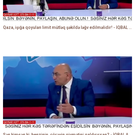
Qaza, işığa qoyulan limit mütləq şəkildə ləğv edilməlidir! - İQBAL AĞAZADƏ
Sən kimsən ki, benzinin, çörəyin qiymətini qaldırırsan? - İQBAL AĞAZADƏ