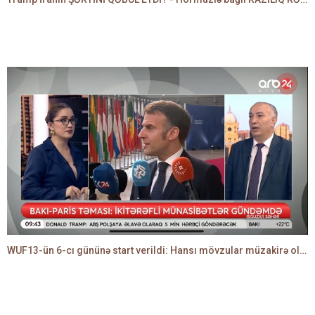
WUF13-ün 6-cı gününə start verildi: Hansı mövzular müzakirə olunacaq? -TALEH ƏLİYEV danışır