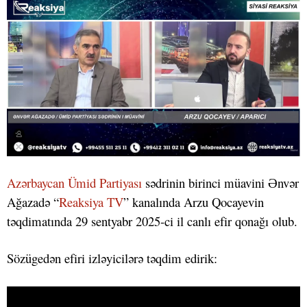
Azərbaycan Ümid Partiyası
sədrinin birinci müavini Ənvər
Ağazadə “
Reaksiya TV
” kanalında Arzu Qocayevin
təqdimatında 29 sentyabr 2025-ci il canlı efir qonağı olub.
Sözügedən efiri izləyicilərə təqdim edirik: