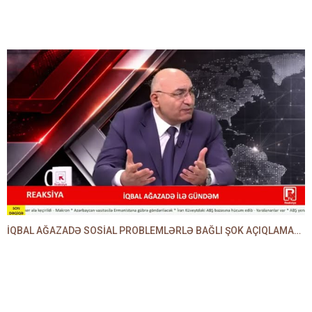
İQBAL AĞAZADƏ SOSİAL PROBLEMLƏRLƏ BAĞLI ŞOK AÇIQLAMALAR VERDİ