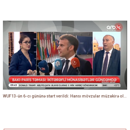
WUF13-ün 6-cı gününə start verildi: Hansı mövzular müzakirə olunacaq? -TALEH ƏLİYEV danışır