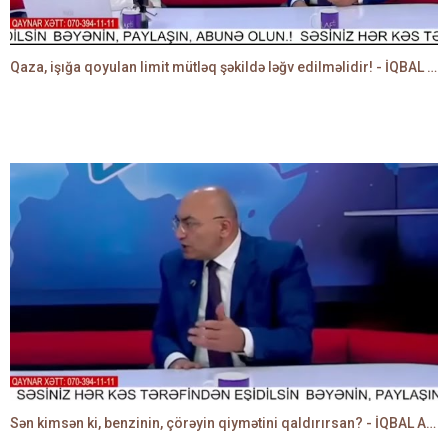
Qaza, işığa qoyulan limit mütləq şəkildə ləğv edilməlidir! - İQBAL AĞAZADƏ
Sən kimsən ki, benzinin, çörəyin qiymətini qaldırırsan? - İQBAL AĞAZADƏ