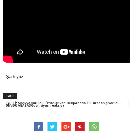
Şərh yaz
TAGS
TƏCİLİ! Moskva vuruldu! Ö*lənlər var. Belqorodda İES sıradan çıxarıldı -
ƏNVƏR AĞAZADƏdən siyasi reaksiya