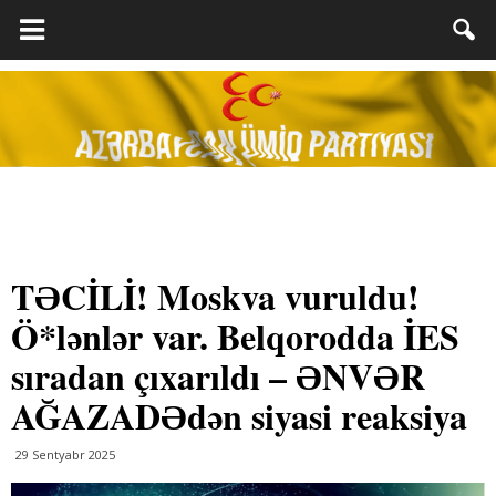
TƏCİLİ! Moskva vuruldu!
Ö*lənlər var. Belqorodda İES
sıradan çıxarıldı – ƏNVƏR
AĞAZADƏdən siyasi reaksiya
29 Sentyabr 2025