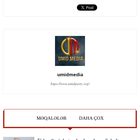
umidmedia
https://www.umidparty.org/
MƏQALƏLƏR
DAHA ÇOX