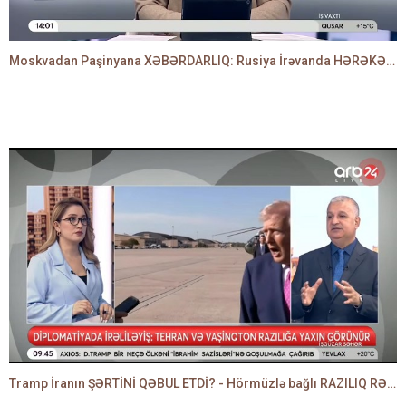
Moskvadan Paşinyana XƏBƏRDARLIQ: Rusiya İrəvanda HƏRƏKƏTƏ KEÇDİ - TAMİLLA QULAMİ danışır
Tramp İranın ŞƏRTİNİ QƏBUL ETDİ? - Hörmüzlə bağlı RAZILIQ RƏSMƏN AÇIQLANIR -BAKİR HƏDƏNBƏYLİ danışır