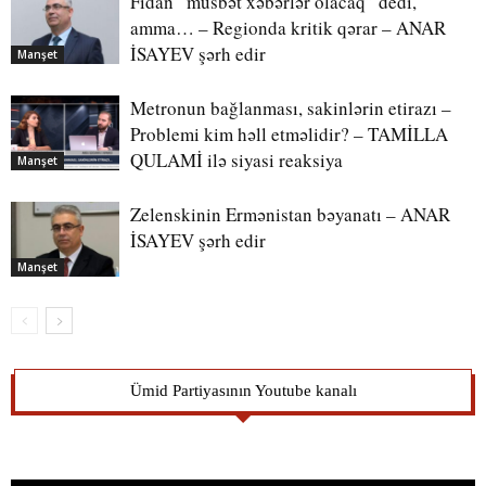
Fidan “müsbət xəbərlər olacaq” dedi,
amma… – Regionda kritik qərar – ANAR
İSAYEV şərh edir
Manşet
Metronun bağlanması, sakinlərin etirazı –
Problemi kim həll etməlidir? – TAMİLLA
QULAMİ ilə siyasi reaksiya
Manşet
Zelenskinin Ermənistan bəyanatı – ANAR
İSAYEV şərh edir
Manşet
Ümid Partiyasının Youtube kanalı