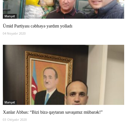
Manşet
Ümid Partiyası cəbhəyə yardım yolladı
04 Noyabr 2020
Manşet
Xanlar Abbas: “Bizi bizə qaytaran savaşımız mübarək!”
03 Oktyabr 2020