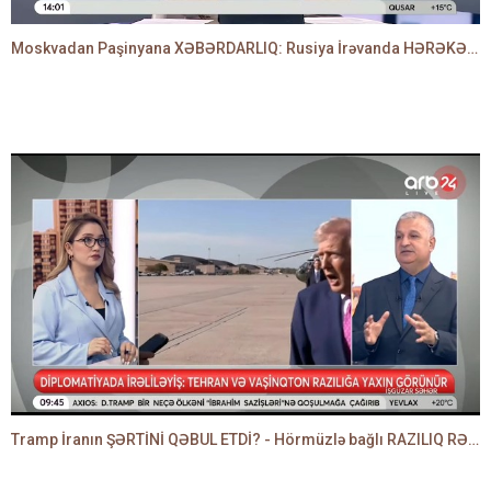
Moskvadan Paşinyana XƏBƏRDARLIQ: Rusiya İrəvanda HƏRƏKƏTƏ KEÇDİ - TAMİLLA QULAMİ danışır
Tramp İranın ŞƏRTİNİ QƏBUL ETDİ? - Hörmüzlə bağlı RAZILIQ RƏSMƏN AÇIQLANIR -BAKİR HƏDƏNBƏYLİ danışır