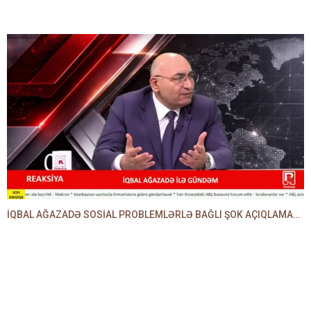
İQBAL AĞAZADƏ SOSİAL PROBLEMLƏRLƏ BAĞLI ŞOK AÇIQLAMALAR VERDİ