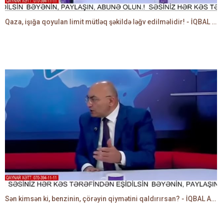
Qaza, işığa qoyulan limit mütləq şəkildə ləğv edilməlidir! - İQBAL AĞAZADƏ
Sən kimsən ki, benzinin, çörəyin qiymətini qaldırırsan? - İQBAL AĞAZADƏ