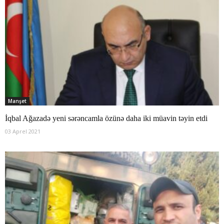
Manşet
İqbal Ağazadə yeni sərəncamla özünə daha iki müavin təyin etdi
03 Aprel 2021