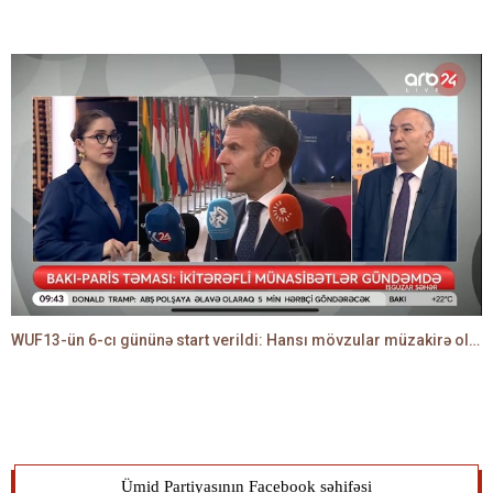
WUF13-ün 6-cı gününə start verildi: Hansı mövzular müzakirə olunacaq? -TALEH ƏLİYEV danışır
Ümid Partiyasının Facebook səhifəsi