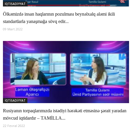
İQTİSADİYYAT
Ölkəmizdə insan haqlarının pozulması beynəlxalq aləmi ikili
standartlarla yanaşmağa sövq edir...
09 Mart 2022
İQTİSADİYYAT
Rusiyanın torpaqlarımızda istədiyi hərəkəti etməsinə şərait yaradan
mövcud iqtidardır – TAMİLLA...
22 Fevral 2022