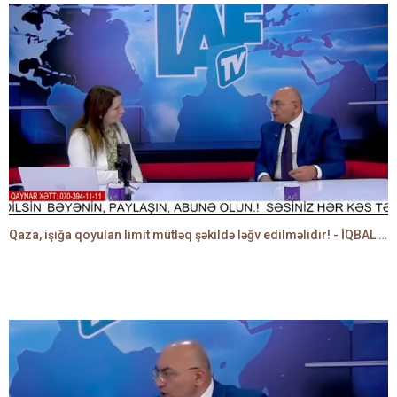
Qaza, işığa qoyulan limit mütləq şəkildə ləğv edilməlidir! - İQBAL AĞAZADƏ