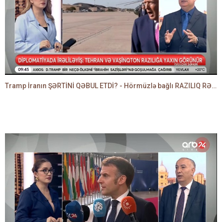
Tramp İranın ŞƏRTİNİ QƏBUL ETDİ? - Hörmüzlə bağlı RAZILIQ RƏSMƏN AÇIQLANIR -BAKİR HƏDƏNBƏYLİ danışır