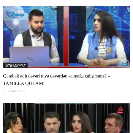
İQTİSADİYYAT
Qarabağ adlı dəyəri niyə dəyərdən salmağa çalışırsınız? –
TAMİLLA QULAMİ
18 Fevral 2022