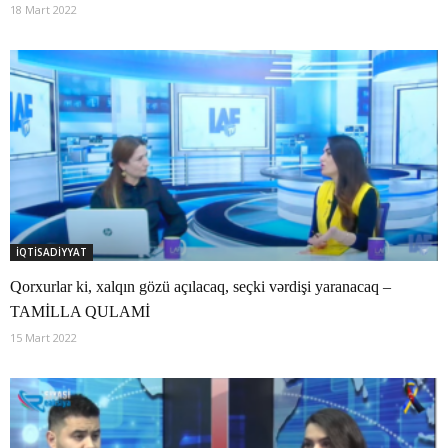
18 Mart 2022
İQTİSADİYYAT
Qorxurlar ki, xalqın gözü açılacaq, seçki vərdişi yaranacaq –
TAMİLLA QULAMİ
15 Mart 2022