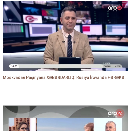
Moskvadan Paşinyana XƏBƏRDARLIQ: Rusiya İrəvanda HƏRƏKƏTƏ KEÇDİ - TAMİLLA QULAMİ danışır