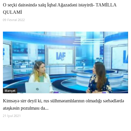
O seçki dairəsində xalq İqbal Ağazadəni istəyirdi- TAMİLLA
QULAMİ
09 Fevral 2022
Manşet
Kimsəyə sirr deyil ki, rus sülhməramlılarının olmadığı sərhədlərdə
atəşkəsin pozulması da...
21 İyul 2021