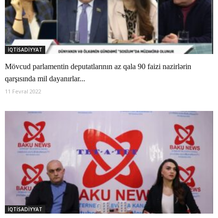
İQTİSADİYYAT
Mövcud parlamentin deputatlarının az qala 90 faizi nazirlərin
qarşısında mil dayanırlar...
11 Fevral 2022
İQTİSADİYYAT