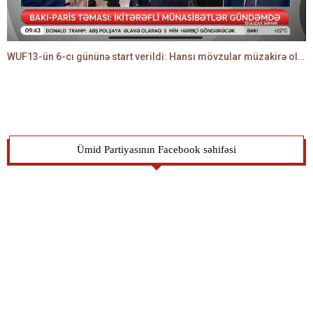
WUF13-ün 6-cı gününə start verildi: Hansı mövzular müzakirə olunacaq? -TALEH ƏLİYEV danışır
Ümid Partiyasının Facebook səhifəsi