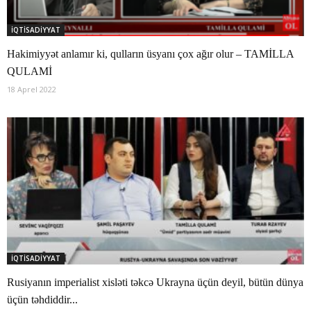
İQTİSADİYYAT
Hakimiyyət anlamır ki, qulların üsyanı çox ağır olur – TAMİLLA
QULAMİ
18 Aprel 2022
İQTİSADİYYAT
Rusiyanın imperialist xisləti təkcə Ukrayna üçün deyil, bütün dünya
üçün təhdiddir...