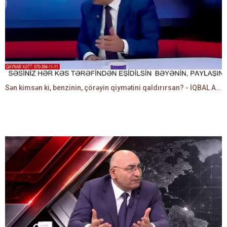
Sən kimsən ki, benzinin, çörəyin qiymətini qaldırırsan? - İQBAL AĞAZADƏ