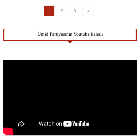
1
2
3
Ümid Partiyasının Youtube kanalı