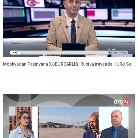
Moskvadan Paşinyana XƏBƏRDARLIQ: Rusiya İrəvanda HƏRƏKƏTƏ KEÇDİ - TAMİLLA QULAMİ danışır