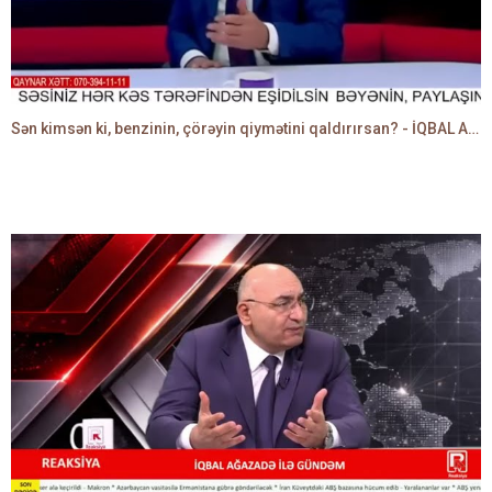
Sən kimsən ki, benzinin, çörəyin qiymətini qaldırırsan? - İQBAL AĞAZADƏ