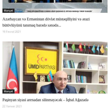
Manşet
Azərbaycan və Ermənistan dövlət müstəqilliyini və ərazi
bütövlüyünü tanımaq barədə sənədə...
19 Fevral 2021
Manşet
Paşinyan siyasi arenadan silinməyəcək – İqbal Ağazadə
22 Yanvar 2021