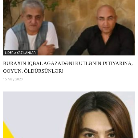
LİDERƏ YAZILANLAR
BURAXIN İQBAL AĞAZADƏNİ KÜTLƏNİN İXTİYARINA,
QOYUN, ÖLDÜRSÜNLƏR!
15 May 2020