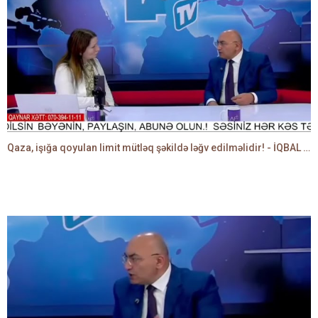
Qaza, işığa qoyulan limit mütləq şəkildə ləğv edilməlidir! - İQBAL AĞAZADƏ