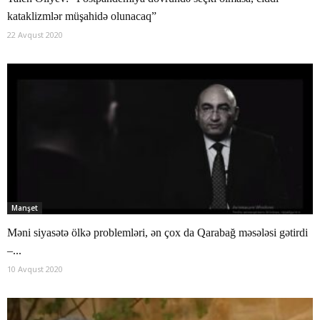
kataklizmlər müşahidə olunacaq”
22 Avqust 2020
Manşet
Məni siyasətə ölkə problemləri, ən çox da Qarabağ məsələsi gətirdi
–...
10 Avqust 2020