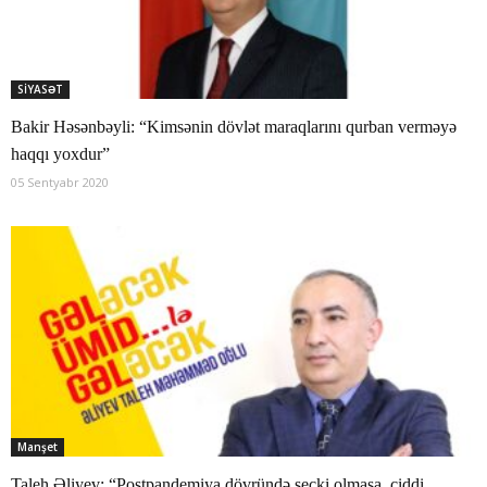
SİYASƏT
Bakir Həsənbəyli: “Kimsənin dövlət maraqlarını qurban verməyə
haqqı yoxdur”
05 Sentyabr 2020
Manşet
Taleh Əliyev: “Postpandemiya dövründə seçki olmasa, ciddi