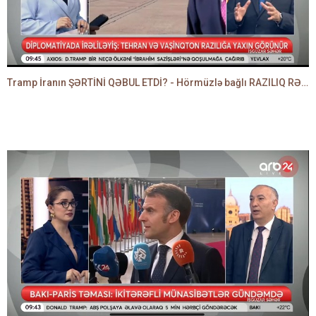
Tramp İranın ŞƏRTİNİ QƏBUL ETDİ? - Hörmüzlə bağlı RAZILIQ RƏSMƏN AÇIQLANIR -BAKİR HƏDƏNBƏYLİ danışır