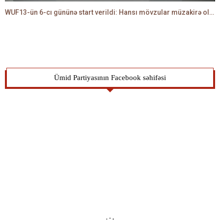
WUF13-ün 6-cı gününə start verildi: Hansı mövzular müzakirə olunacaq? -TALEH ƏLİYEV danışır
Ümid Partiyasının Facebook səhifəsi