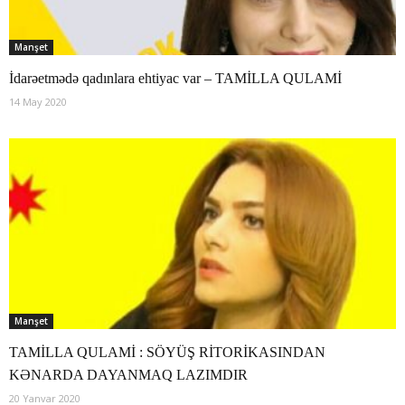
Manşet
İdarəetmədə qadınlara ehtiyac var – TAMİLLA QULAMİ
14 May 2020
Manşet
TAMİLLA QULAMİ : SÖYÜŞ RİTORİKASINDAN
KƏNARDA DAYANMAQ LAZIMDIR
20 Yanvar 2020