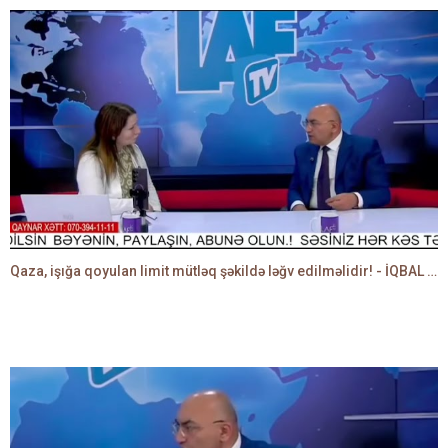
Qaza, işığa qoyulan limit mütləq şəkildə ləğv edilməlidir! - İQBAL AĞAZADƏ