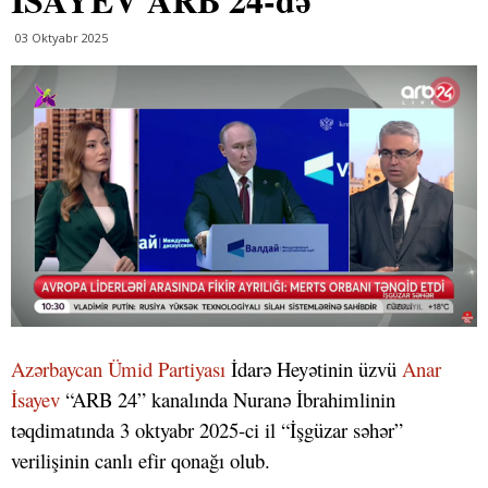
03 Oktyabr 2025
Azərbaycan Ümid Partiyası
İdarə Heyətinin üzvü
Anar
İsayev
“ARB 24” kanalında Nuranə İbrahimlinin
təqdimatında 3 oktyabr 2025-ci il “İşgüzar səhər”
verilişinin canlı efir qonağı olub.