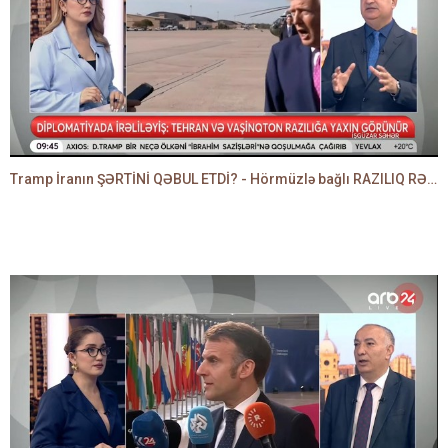
Tramp İranın ŞƏRTİNİ QƏBUL ETDİ? - Hörmüzlə bağlı RAZILIQ RƏSMƏN AÇIQLANIR -BAKİR HƏDƏNBƏYLİ danışır