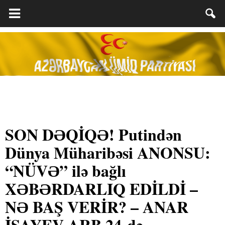
SON DƏQİQƏ! Putindən
Dünya Müharibəsi ANONSU:
“NÜVƏ” ilə bağlı
XƏBƏRDARLIQ EDİLDİ –
NƏ BAŞ VERİR? – ANAR
İSAYEV ARB 24-də