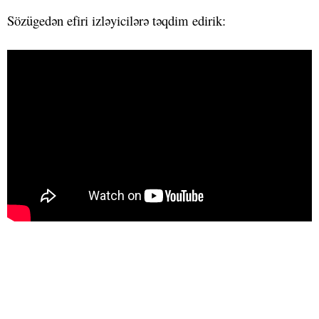
Sözügedən efiri izləyicilərə təqdim edirik: