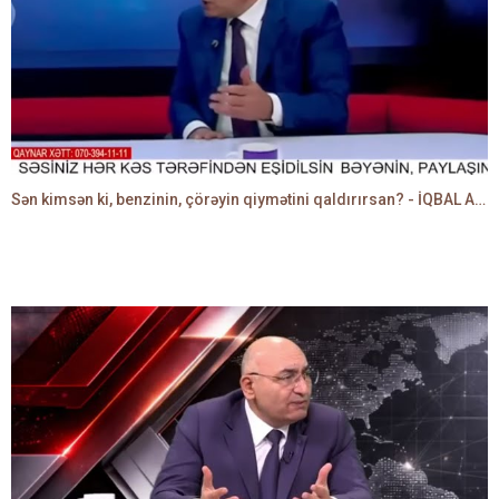
Sən kimsən ki, benzinin, çörəyin qiymətini qaldırırsan? - İQBAL AĞAZADƏ