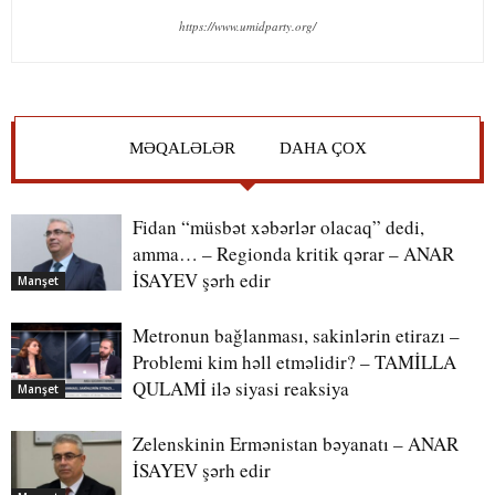
https://www.umidparty.org/
MƏQALƏLƏR
DAHA ÇOX
Fidan “müsbət xəbərlər olacaq” dedi,
amma… – Regionda kritik qərar – ANAR
İSAYEV şərh edir
Manşet
Metronun bağlanması, sakinlərin etirazı –
Problemi kim həll etməlidir? – TAMİLLA
QULAMİ ilə siyasi reaksiya
Manşet
Zelenskinin Ermənistan bəyanatı – ANAR
İSAYEV şərh edir