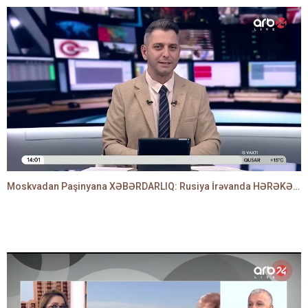
Moskvadan Paşinyana XƏBƏRDARLIQ: Rusiya İrəvanda HƏRƏKƏTƏ KEÇDİ - TAMİLLA QULAMİ danışır