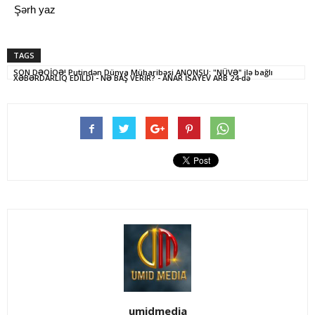
Şərh yaz
TAGS
SON DƏQİQƏ! Putindən Dünya Müharibəsi ANONSU: "NÜVƏ" ilə bağlı
XƏBƏRDARLIQ EDİLDİ - NƏ BAŞ VERİR? - ANAR İSAYEV ARB 24-də
umidmedia