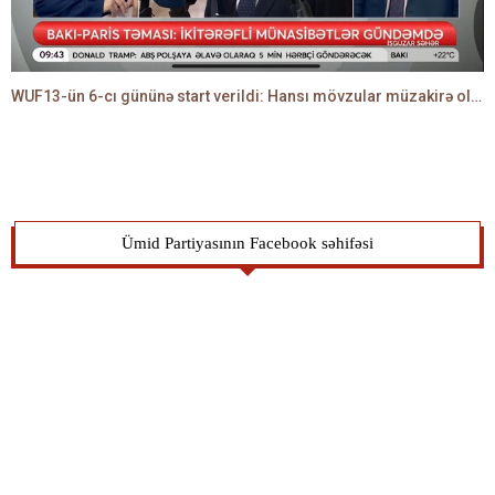
WUF13-ün 6-cı gününə start verildi: Hansı mövzular müzakirə olunacaq? -TALEH ƏLİYEV danışır
Ümid Partiyasının Facebook səhifəsi