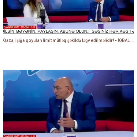
Qaza, işığa qoyulan limit mütləq şəkildə ləğv edilməlidir! - İQBAL AĞAZADƏ