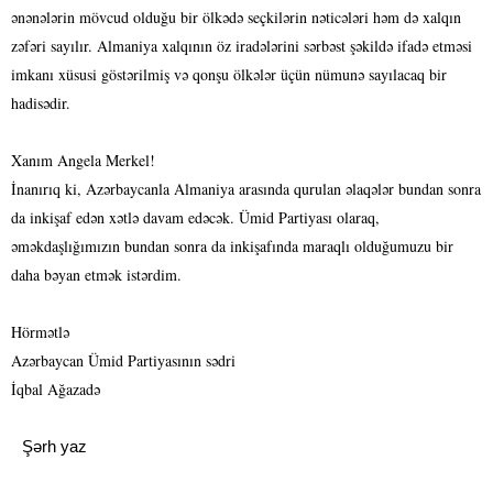
ənənələrin mövcud olduğu bir ölkədə seçkilərin nəticələri həm də xalqın
zəfəri sayılır. Almaniya xalqının öz iradələrini sərbəst şəkildə ifadə etməsi
imkanı xüsusi göstərilmiş və qonşu ölkələr üçün nümunə sayılacaq bir
hadisədir.
Xanım Angela Merkel!
İnanırıq ki, Azərbaycanla Almaniya arasında qurulan əlaqələr bundan sonra
da inkişaf edən xətlə davam edəcək. Ümid Partiyası olaraq,
əməkdaşlığımızın bundan sonra da inkişafında maraqlı olduğumuzu bir
daha bəyan etmək istərdim.
Hörmətlə
Azərbaycan Ümid Partiyasının sədri
İqbal Ağazadə
Şərh yaz