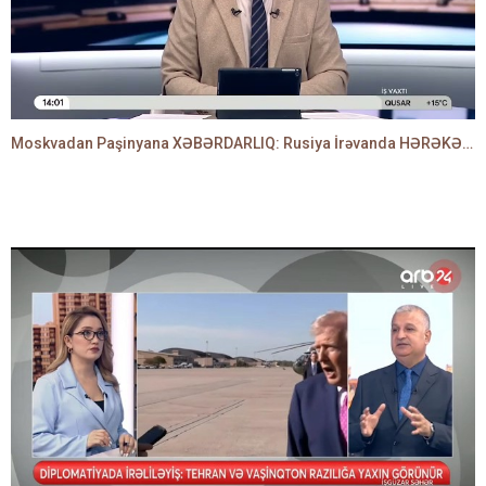
Moskvadan Paşinyana XƏBƏRDARLIQ: Rusiya İrəvanda HƏRƏKƏTƏ KEÇDİ - TAMİLLA QULAMİ danışır