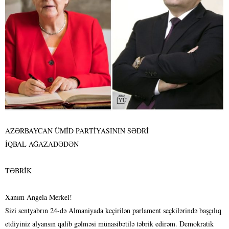
AZƏRBAYCAN ÜMİD PARTİYASININ SƏDRİ
İQBAL AĞAZADƏDƏN
TƏBRİK
Xanım Angela Merkel!
Sizi sentyabrın 24-də Almaniyada keçirilən parlament seçkilərində başçılıq
etdiyiniz alyansın qalib gəlməsi münasibətilə təbrik edirəm. Demokratik