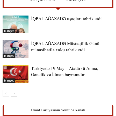
İQBAL AĞAZADƏ uşaqları təbrik etdi
Manşet
İQBAL AĞAZADƏ Müstəqillik Günü
münasibətilə xalqı təbrik etdi
Manşet
Türkiyədə 19 May – Atatürkü Anma,
Gənclik və İdman bayramıdır
Manşet
Ümid Partiyasının Youtube kanalı