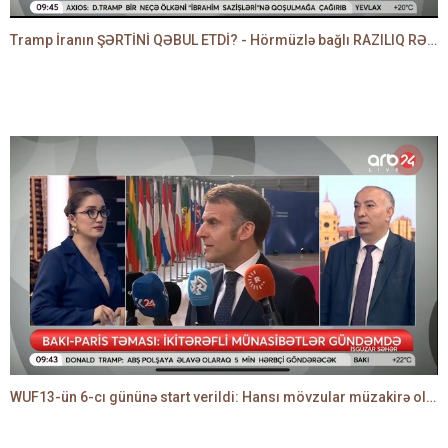
Tramp İranın ŞƏRTİNİ QƏBUL ETDİ? - Hörmüzlə bağlı RAZILIQ RƏSMƏN AÇIQLANIR -BAKİR HƏDƏNBƏYLİ danışır
WUF13-ün 6-cı gününə start verildi: Hansı mövzular müzakirə olunacaq? -TALEH ƏLİYEV danışır