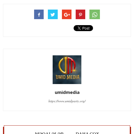
umidmedia
https://www.umidparty.org/
MƏQALƏLƏR
DAHA ÇOX