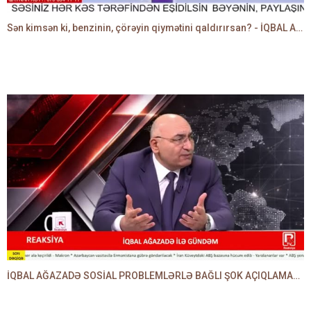
Sən kimsən ki, benzinin, çörəyin qiymətini qaldırırsan? - İQBAL AĞAZADƏ
İQBAL AĞAZADƏ SOSİAL PROBLEMLƏRLƏ BAĞLI ŞOK AÇIQLAMALAR VERDİ