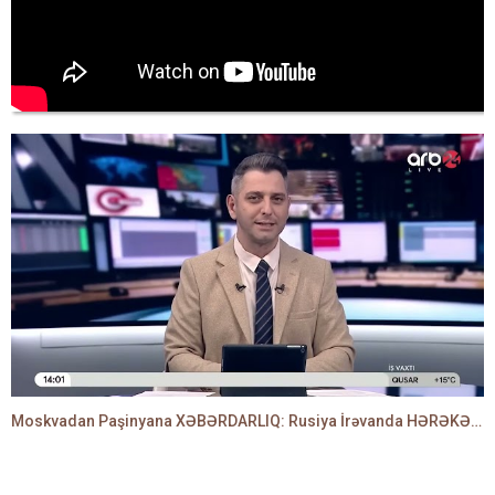
Moskvadan Paşinyana XƏBƏRDARLIQ: Rusiya İrəvanda HƏRƏKƏTƏ KEÇDİ - TAMİLLA QULAMİ danışır