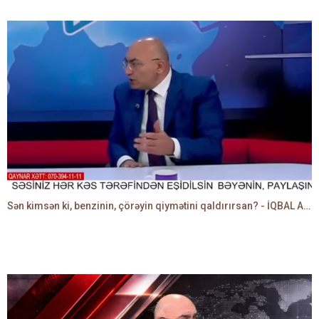
Sən kimsən ki, benzinin, çörəyin qiymətini qaldırırsan? - İQBAL AĞAZADƏ