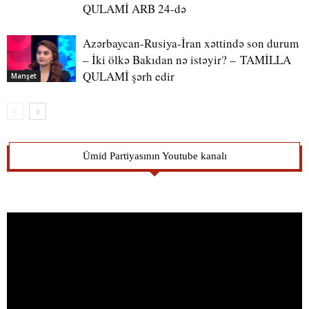
QULAMİ ARB 24-də
Azərbaycan-Rusiya-İran xəttində son durum
– İki ölkə Bakıdan nə istəyir? – TAMİLLA
QULAMİ şərh edir
Manşet
Ümid Partiyasının Youtube kanalı