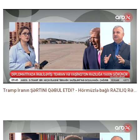
Tramp İranın ŞƏRTİNİ QƏBUL ETDİ? - Hörmüzlə bağlı RAZILIQ RƏSMƏN AÇIQLANIR -BAKİR HƏDƏNBƏYLİ danışır