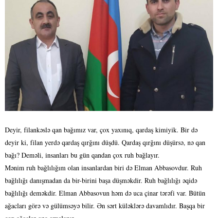
Deyir, filankəslə qan bağımız var, çox yaxınıq, qardaş kimiyik. Bir də
deyir ki, filan yerdə qardaş qırğını düşdü. Qardaş qırğını düşürsə, nə qan
bağı? Deməli, insanları bu gün qandan çox ruh bağlayır.
Mənim ruh bağlılığım olan insanlardan biri də Elman Abbasovdur. Ruh
bağlılığı danışmadan da bir-birini başa düşməkdir. Ruh bağlılığı əqidə
bağlılığı deməkdir. Elman Abbasovun həm də uca çinar tərəfi var. Bütün
ağacları görə və gülümsəyə bilir. Ən sərt küləklərə davamlıdır. Başqa bir