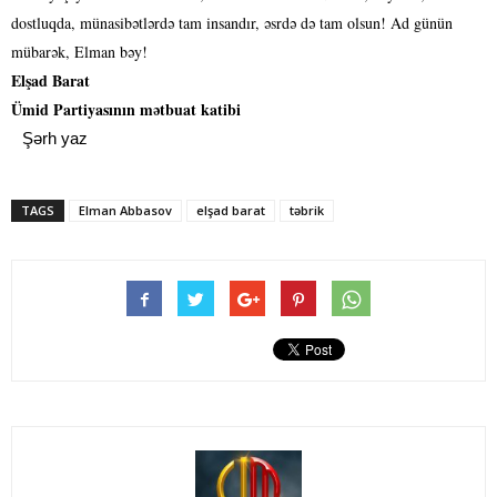
dostluqda, münasibətlərdə tam insandır, əsrdə də tam olsun! Ad günün
mübarək, Elman bəy!
Elşad Barat
Ümid Partiyasının mətbuat katibi
Şərh yaz
TAGS
Elman Abbasov
elşad barat
təbrik