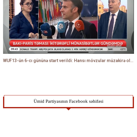
WUF13-ün 6-cı gününə start verildi: Hansı mövzular müzakirə olunacaq? -TALEH ƏLİYEV danışır
Ümid Partiyasının Facebook səhifəsi