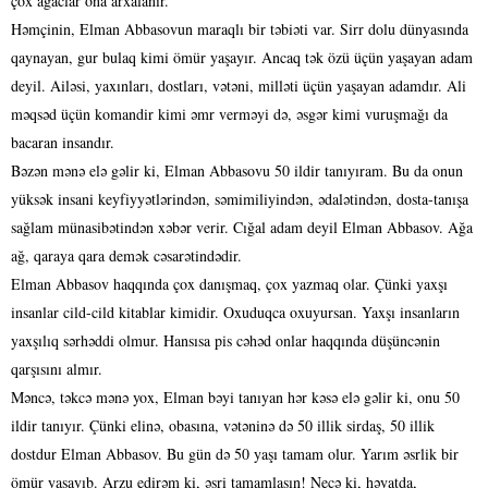
çox ağaclar ona arxalanır.
Həmçinin, Elman Abbasovun maraqlı bir təbiəti var. Sirr dolu dünyasında
qaynayan, gur bulaq kimi ömür yaşayır. Ancaq tək özü üçün yaşayan adam
deyil. Ailəsi, yaxınları, dostları, vətəni, milləti üçün yaşayan adamdır. Ali
məqsəd üçün komandir kimi əmr verməyi də, əsgər kimi vuruşmağı da
bacaran insandır.
Bəzən mənə elə gəlir ki, Elman Abbasovu 50 ildir tanıyıram. Bu da onun
yüksək insani keyfiyyətlərindən, səmimiliyindən, ədalətindən, dosta-tanışa
sağlam münasibətindən xəbər verir. Cığal adam deyil Elman Abbasov. Ağa
ağ, qaraya qara demək cəsarətindədir.
Elman Abbasov haqqında çox danışmaq, çox yazmaq olar. Çünki yaxşı
insanlar cild-cild kitablar kimidir. Oxuduqca oxuyursan. Yaxşı insanların
yaxşılıq sərhəddi olmur. Hansısa pis cəhəd onlar haqqında düşüncənin
qarşısını almır.
Məncə, təkcə mənə yox, Elman bəyi tanıyan hər kəsə elə gəlir ki, onu 50
ildir tanıyır. Çünki elinə, obasına, vətəninə də 50 illik sirdaş, 50 illik
dostdur Elman Abbasov. Bu gün də 50 yaşı tamam olur. Yarım əsrlik bir
ömür yaşayıb. Arzu edirəm ki, əsri tamamlasın! Necə ki, həyatda,