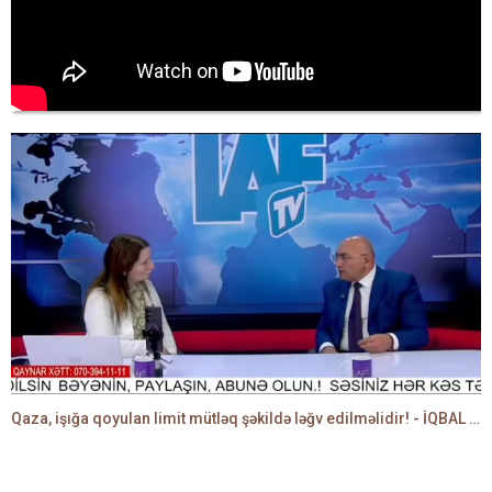
Qaza, işığa qoyulan limit mütləq şəkildə ləğv edilməlidir! - İQBAL AĞAZADƏ