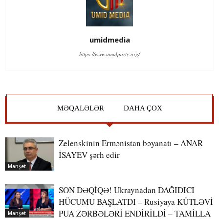
umidmedia
https://www.umidparty.org/
MƏQALƏLƏR
DAHA ÇOX
Zelenskinin Ermənistan bəyanatı – ANAR
İSAYEV şərh edir
Manşet
SON DƏQİQƏ! Ukraynadan DAĞIDICI
HÜCUMU BAŞLATDI – Rusiyaya KÜTLƏVİ
PUA ZƏRBƏLƏRİ ENDİRİLDİ – TAMİLLA
Manşet