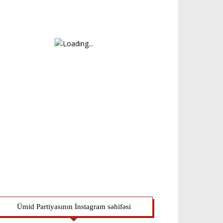
Ümid Partiyasının İnstagram səhifəsi