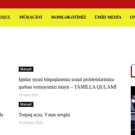
QOŞUL
MÜRACİƏT
MƏMLƏKƏTİMİZ
ÜMİD MEDİA
O
Manşet
İqtidar siyasi hüquqlarımızı sosial problemlərimizə
qurban verməyimizi istəyir – TAMİLLA QULAMİ
19 Mart 2021
Manşet
də
Torpaq acısı, Vətən sevgisi
10 Dekabr 2020