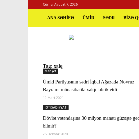
Cümə, Avqust 7, 2026
ANA SƏHİFƏ
ÜMİD
SƏDR
BİZƏ 
Tag: xalq
Manşet
Ümid Partiyasının sədri İqbal Ağazadə Novruz
Bayramı münasibətilə xalqı təbrik etdi
19 Mart 2021
İQTİSADİYYAT
Dövlət vətəndaşına 30 milyon manatı güzəştə ge
bilmir?
25 Dekabr 2020