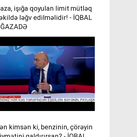
aza, işığa qoyulan limit mütləq
əkildə ləğv edilməlidir! - İQBAL
AĞAZADƏ
ən kimsən ki, benzinin, çörəyin
iymətini qaldırırsan? - İQBAL