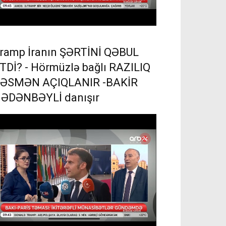
ramp İranın ŞƏRTİNİ QƏBUL
TDİ? - Hörmüzlə bağlı RAZILIQ
ƏSMƏN AÇIQLANIR -BAKİR
ƏDƏNBƏYLİ danışır