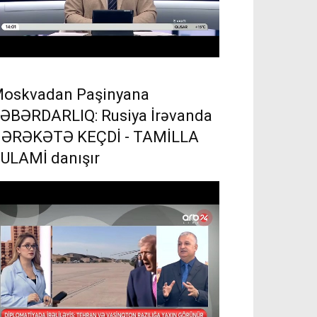
oskvadan Paşinyana
ƏBƏRDARLIQ: Rusiya İrəvanda
ƏRƏKƏTƏ KEÇDİ - TAMİLLA
ULAMİ danışır