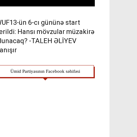
UF13-ün 6-cı gününə start
erildi: Hansı mövzular müzakirə
lunacaq? -TALEH ƏLİYEV
anışır
Ümid Partiyasının Facebook səhifəsi