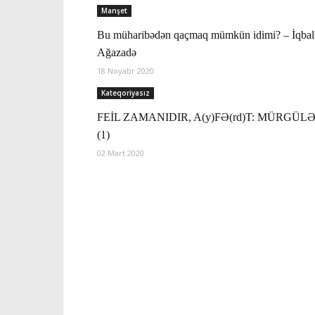
Manşet
Bu müharibədən qaçmaq mümkün idimi? – İqbal
Ağazadə
18 Noyabr 2020
Kateqoriyasız
FEİL ZAMANIDIR, A(y)FƏ(rd)T: MÜRGÜL
(1)
02 Mart 2020