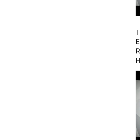
T
E
R
H