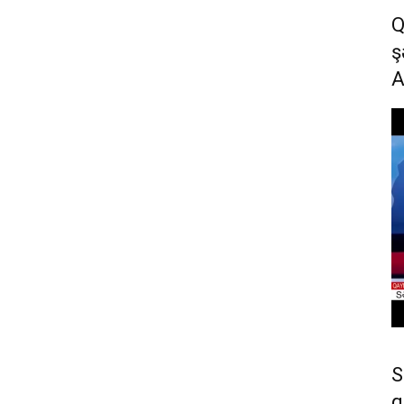
Q
ş
S
q