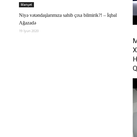
Manşet
Niyə vətəndaşlarımıza sahib çıxa bilmirik?! – İqbal
Ağazadə
19 İyun 2020
M
X
Ə
H
Q