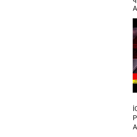
İ
P
A