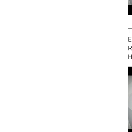
T
E
R
H