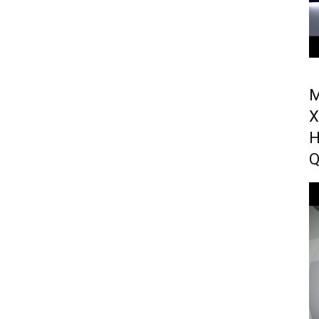
M
X
H
Q