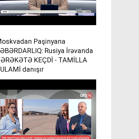
oskvadan Paşinyana
ƏBƏRDARLIQ: Rusiya İrəvanda
ƏRƏKƏTƏ KEÇDİ - TAMİLLA
ULAMİ danışır