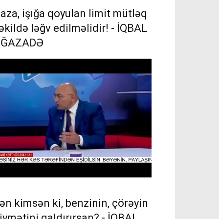
aza, işığa qoyulan limit mütləq
əkildə ləğv edilməlidir! - İQBAL
AĞAZADƏ
ən kimsən ki, benzinin, çörəyin
iymətini qaldırırsan? - İQBAL