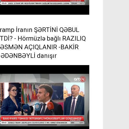
ramp İranın ŞƏRTİNİ QƏBUL
TDİ? - Hörmüzlə bağlı RAZILIQ
ƏSMƏN AÇIQLANIR -BAKİR
ƏDƏNBƏYLİ danışır