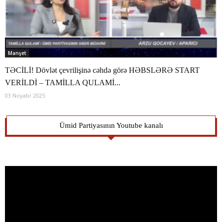
Manşet
TƏCİLİ! Dövlət çevrilişinə cəhdə görə HƏBSLƏRƏ START
VERİLDİ – TAMİLLA QULAMİ...
03 Noyabr 2025
Ümid Partiyasının Youtube kanalı