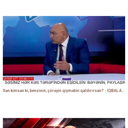
Sən kimsən ki, benzinin, çörəyin qiymətini qaldırırsan? - İQBAL AĞAZADƏ