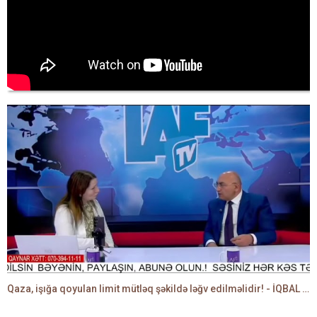
Qaza, işığa qoyulan limit mütləq şəkildə ləğv edilməlidir! - İQBAL AĞAZADƏ