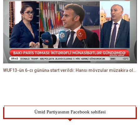
WUF13-ün 6-cı gününə start verildi: Hansı mövzular müzakirə olunacaq? -TALEH ƏLİYEV danışır
Ümid Partiyasının Facebook səhifəsi