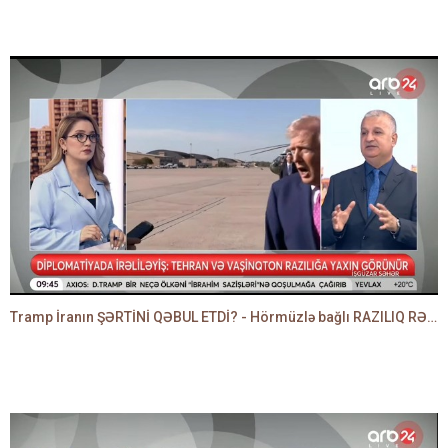
Tramp İranın ŞƏRTİNİ QƏBUL ETDİ? - Hörmüzlə bağlı RAZILIQ RƏSMƏN AÇIQLANIR -BAKİR HƏDƏNBƏYLİ danışır