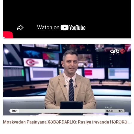
Moskvadan Paşinyana XƏBƏRDARLIQ: Rusiya İrəvanda HƏRƏKƏTƏ KEÇDİ - TAMİLLA QULAMİ danışır