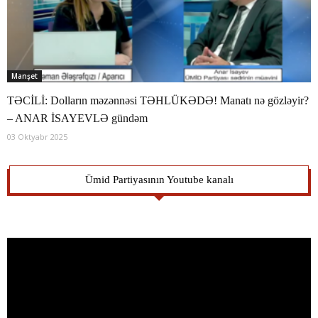
Manşet
TƏCİLİ: Dolların məzənnəsi TƏHLÜKƏDƏ! Manatı nə gözləyir?
– ANAR İSAYEVLƏ gündəm
03 Oktyabr 2025
Ümid Partiyasının Youtube kanalı