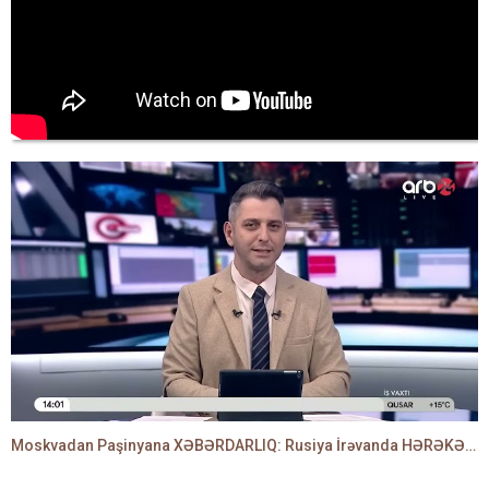
Moskvadan Paşinyana XƏBƏRDARLIQ: Rusiya İrəvanda HƏRƏKƏTƏ KEÇDİ - TAMİLLA QULAMİ danışır