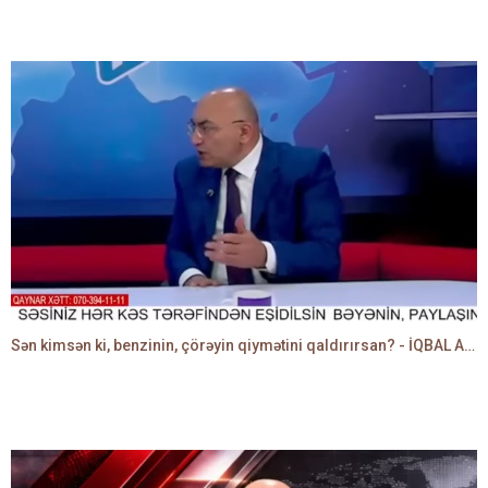
Sən kimsən ki, benzinin, çörəyin qiymətini qaldırırsan? - İQBAL AĞAZADƏ