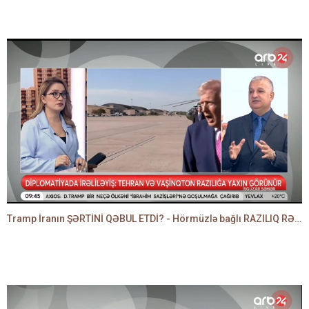
Tramp İranın ŞƏRTİNİ QƏBUL ETDİ? - Hörmüzlə bağlı RAZILIQ RƏSMƏN AÇIQLANIR -BAKİR HƏDƏNBƏYLİ danışır