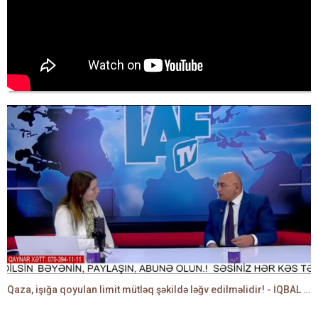
Qaza, işığa qoyulan limit mütləq şəkildə ləğv edilməlidir! - İQBAL AĞAZADƏ