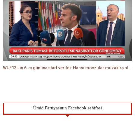
WUF13-ün 6-cı gününə start verildi: Hansı mövzular müzakirə olunacaq? -TALEH ƏLİYEV danışır
Ümid Partiyasının Facebook səhifəsi