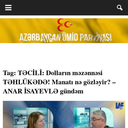
Tag: TƏCİLİ: Dolların məzənnəsi
TƏHLÜKƏDƏ! Manatı nə gözləyir? –
ANAR İSAYEVLƏ gündəm