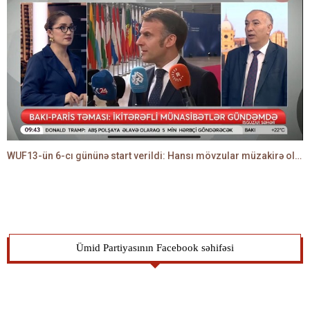
WUF13-ün 6-cı gününə start verildi: Hansı mövzular müzakirə olunacaq? -TALEH ƏLİYEV danışır
Ümid Partiyasının Facebook səhifəsi