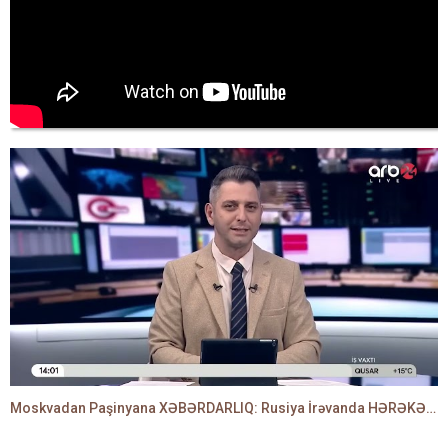
Moskvadan Paşinyana XƏBƏRDARLIQ: Rusiya İrəvanda HƏRƏKƏTƏ KEÇDİ - TAMİLLA QULAMİ danışır