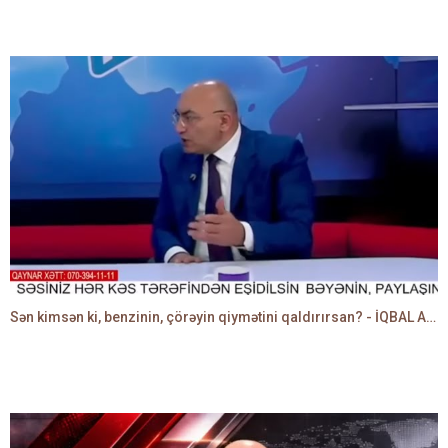
Sən kimsən ki, benzinin, çörəyin qiymətini qaldırırsan? - İQBAL AĞAZADƏ