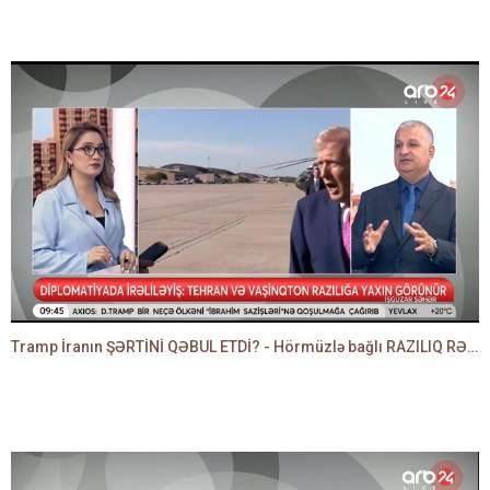
Tramp İranın ŞƏRTİNİ QƏBUL ETDİ? - Hörmüzlə bağlı RAZILIQ RƏSMƏN AÇIQLANIR -BAKİR HƏDƏNBƏYLİ danışır