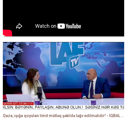
Qaza, işığa qoyulan limit mütləq şəkildə ləğv edilməlidir! - İQBAL AĞAZADƏ