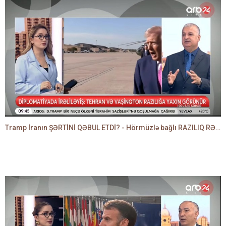
Tramp İranın ŞƏRTİNİ QƏBUL ETDİ? - Hörmüzlə bağlı RAZILIQ RƏSMƏN AÇIQLANIR -BAKİR HƏDƏNBƏYLİ danışır