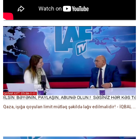
Qaza, işığa qoyulan limit mütləq şəkildə ləğv edilməlidir! - İQBAL AĞAZADƏ