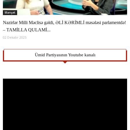
Manşet
Nazirlər Milli Məclisə gəldi, ƏLİ KƏRİMLİ məsələsi parlamentdə!
– TAMİLLA QULAMİ...
02 Dekabr 2025
Ümid Partiyasının Youtube kanalı