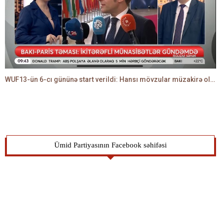
WUF13-ün 6-cı gününə start verildi: Hansı mövzular müzakirə olunacaq? -TALEH ƏLİYEV danışır
Ümid Partiyasının Facebook səhifəsi