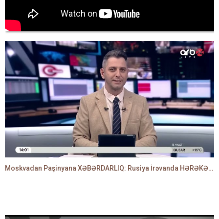
Moskvadan Paşinyana XƏBƏRDARLIQ: Rusiya İrəvanda HƏRƏKƏTƏ KEÇDİ - TAMİLLA QULAMİ danışır