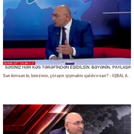
Sən kimsən ki, benzinin, çörəyin qiymətini qaldırırsan? - İQBAL AĞAZADƏ