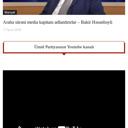
Manşet
Araba sürəni media kapitanı adlandırırlar – Bakir Həsənbəyli
17 İyun 2020
Ümid Partiyasının Youtube kanalı