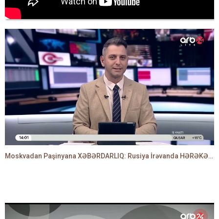
Moskvadan Paşinyana XƏBƏRDARLIQ: Rusiya İrəvanda HƏRƏKƏTƏ KEÇDİ - TAMİLLA QULAMİ danışır