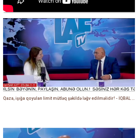
Qaza, işığa qoyulan limit mütləq şəkildə ləğv edilməlidir! - İQBAL AĞAZADƏ