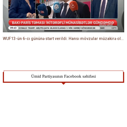
WUF13-ün 6-cı gününə start verildi: Hansı mövzular müzakirə olunacaq? -TALEH ƏLİYEV danışır
Ümid Partiyasının Facebook səhifəsi