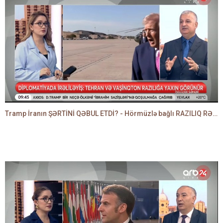
Tramp İranın ŞƏRTİNİ QƏBUL ETDİ? - Hörmüzlə bağlı RAZILIQ RƏSMƏN AÇIQLANIR -BAKİR HƏDƏNBƏYLİ danışır