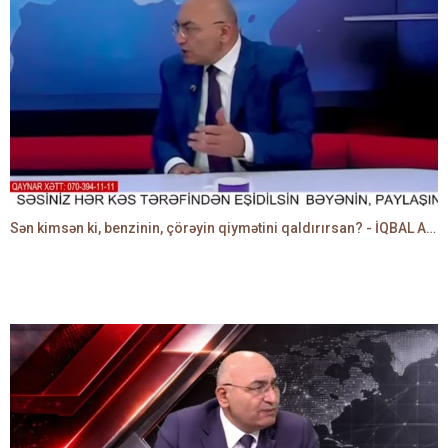
Sən kimsən ki, benzinin, çörəyin qiymətini qaldırırsan? - İQBAL AĞAZADƏ