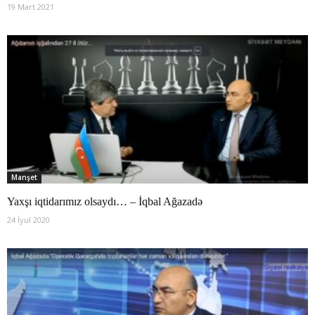
19 Mart 2021
Manşet
Yaxşı iqtidarımız olsaydı… – İqbal Ağazadə
24 İyul 2020