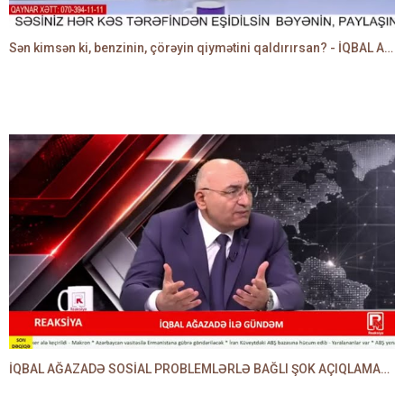
Sən kimsən ki, benzinin, çörəyin qiymətini qaldırırsan? - İQBAL AĞAZADƏ
İQBAL AĞAZADƏ SOSİAL PROBLEMLƏRLƏ BAĞLI ŞOK AÇIQLAMALAR VERDİ