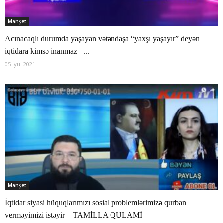
Manşet
Acınacaqlı durumda yaşayan vətəndaşa “yaxşı yaşayır” deyən
iqtidara kimsə inanmaz –...
05 İyul 2021
Manşet
İqtidar siyasi hüquqlarımızı sosial problemlərimizə qurban
verməyimizi istəyir – TAMİLLA QULAMİ