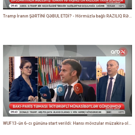
Tramp İranın ŞƏRTİNİ QƏBUL ETDİ? - Hörmüzlə bağlı RAZILIQ RƏSMƏN AÇIQLANIR -BAKİR HƏDƏNBƏYLİ danışır
WUF13-ün 6-cı gününə start verildi: Hansı mövzular müzakirə olunacaq? -TALEH ƏLİYEV danışır