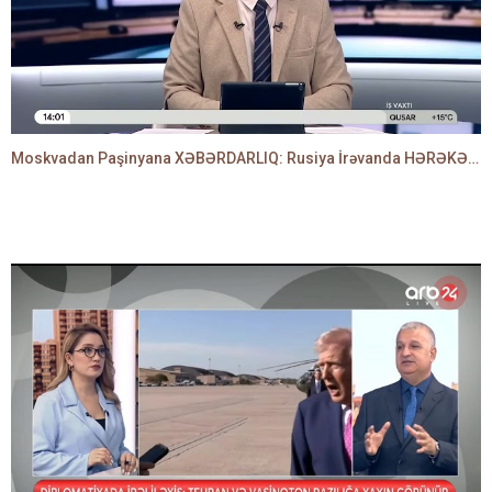
Moskvadan Paşinyana XƏBƏRDARLIQ: Rusiya İrəvanda HƏRƏKƏTƏ KEÇDİ - TAMİLLA QULAMİ danışır