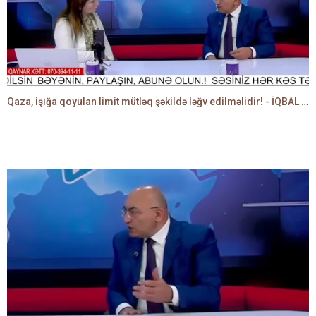
Qaza, işığa qoyulan limit mütləq şəkildə ləğv edilməlidir! - İQBAL AĞAZADƏ