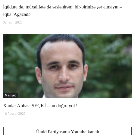
İqtidara da, müxalifətə də səslənirəm: bir-birinizə şər atmayın –
İqbal Ağazadə
02 İyun 2020
Manşet
Xanlar Abbas: SEÇKİ – ən doğru yol !
16 Fevral 2020
Ümid Partiyasının Youtube kanalı