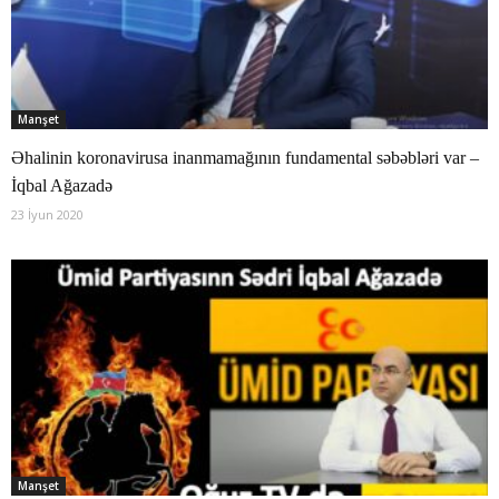
Manşet
Əhalinin koronavirusa inanmamağının fundamental səbəbləri var –
İqbal Ağazadə
23 İyun 2020
Manşet