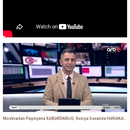
Moskvadan Paşinyana XƏBƏRDARLIQ: Rusiya İrəvanda HƏRƏKƏTƏ KEÇDİ - TAMİLLA QULAMİ danışır