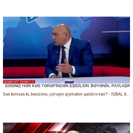
Sən kimsən ki, benzinin, çörəyin qiymətini qaldırırsan? - İQBAL AĞAZADƏ