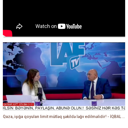
Qaza, işığa qoyulan limit mütləq şəkildə ləğv edilməlidir! - İQBAL AĞAZADƏ