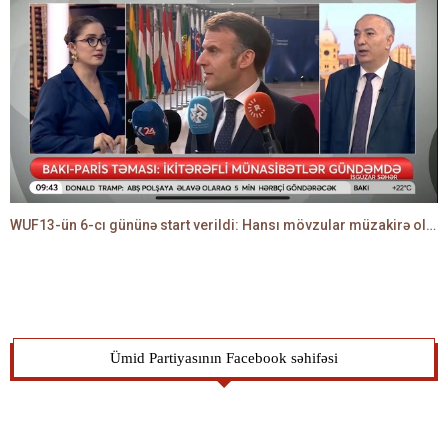
WUF13-ün 6-cı gününə start verildi: Hansı mövzular müzakirə olunacaq? -TALEH ƏLİYEV danışır
Ümid Partiyasının Facebook səhifəsi