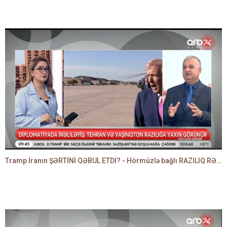
Tramp İranın ŞƏRTİNİ QƏBUL ETDİ? - Hörmüzlə bağlı RAZILIQ RƏSMƏN AÇIQLANIR -BAKİR HƏDƏNBƏYLİ danışır