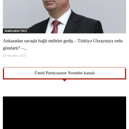
MƏMLƏKƏTİMİZ
Ankaradan savaşla bağlı mühüm gediş – Türkiyə Ukraynaya ordu
göndərir? –...
28 Noyabr 2025
Ümid Partiyasının Youtube kanalı